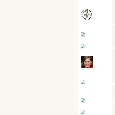
Melgarejo
jungladelaslet
Kiko Prian
Mar Carrill
Mari
Carmen Pérez
Maxi Sabel
Tornes
Noa Guardi
Rosa