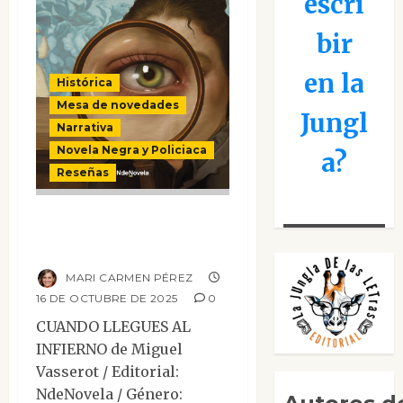
escri
bir
en la
Histórica
Mesa de novedades
Jungl
Narrativa
Novela Negra y Policiaca
a?
Reseñas
Cuando llegues al
infierno
MARI CARMEN PÉREZ
16 DE OCTUBRE DE 2025
0
CUANDO LLEGUES AL
INFIERNO de Miguel
Vasserot / Editorial:
NdeNovela / Género: