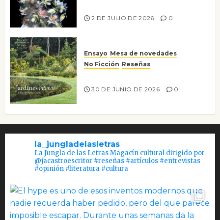
Tienes que mirar
2 DE JULIO DE 2026
0
Ensayo
Mesa de novedades
No Ficción
Reseñas
Jardines íntimos
30 DE JUNIO DE 2026
0
la_jungladelasletras
La Jungla de las Letras Magacín cultural dirigido por
@jacastroescritor #reseñas #artículos #entrevistas
#opinión #literatura #cultura