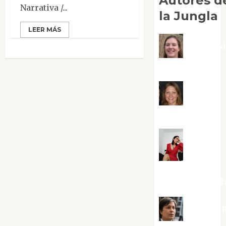
Autores d
Narrativa /...
la Jungla
LEER MÁS
Adoraci
Negre Pujol
Angie
Ballester
Aura
Metzeri
Altamirano Sol
Aurelio R