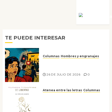
Villalejos
Víctor Mora
TE PUEDE INTERESAR
Columnas
Hombres y engranajes
Ya no confiamos ni en lo que
nos gusta
26 DE JULIO DE 2026
0
Atenea entre las letras
Columnas
Versos y relatos de libertad: el
canto a la conciencia de la
escritora peruana Sol del