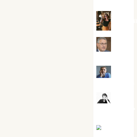
Silvano
Eva Frai
Jesús
Cuenca Torres
Joaquín
Rández Ramos
José
Antonio Castro
Cebrián
Juanjo