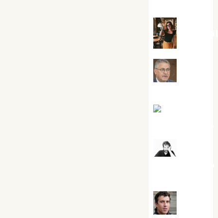
Silvano
Eva Frai
Jesús
Cuenca Torres
Joaquín
Rández Ramos
José
Antonio Castro
Cebrián
Juanjo