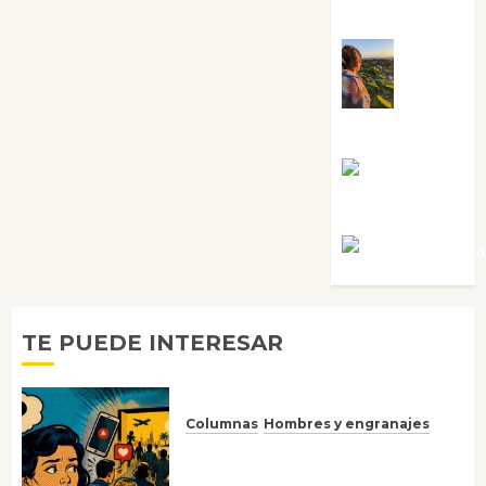
Sabela Tornes
Noa
Guardia
Rosa
Villalejos
Víctor Mora
TE PUEDE INTERESAR
Columnas
Hombres y engranajes
Ya no confiamos ni en lo que
nos gusta