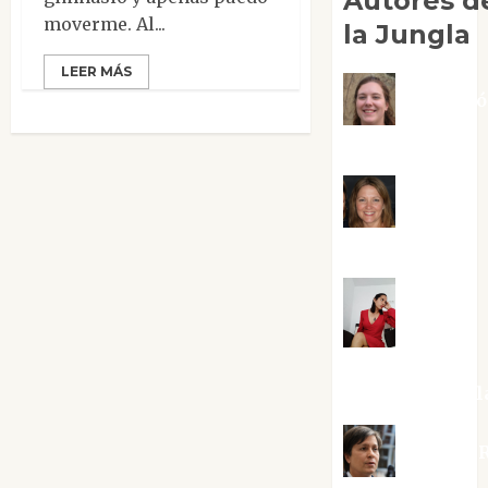
Autores d
moverme. Al...
la Jungla
LEER MÁS
Adoraci
Negre Pujol
Angie
Ballester
Aura
Metzeri
Altamirano Sol
Aurelio R