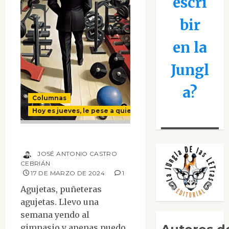
escri
bir
en la
Jungl
a?
Columnas
Hoy es jueves, le pese a quien le pese
Agujetas políticas
JOSÉ ANTONIO CASTRO
CEBRIÁN
17 DE MARZO DE 2024
1
Agujetas, puñeteras
agujetas. Llevo una
semana yendo al
gimnasio y apenas puedo