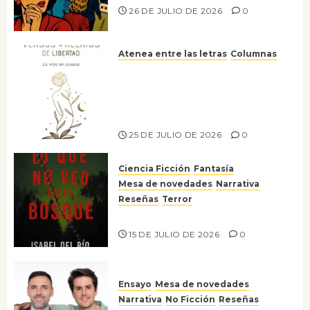
26 DE JULIO DE 2026
0
Atenea entre las letras
Columnas
Versos y relatos de libertad: el
canto a la conciencia de la
escritora peruana Sol del
Risco
25 DE JULIO DE 2026
0
Ciencia Ficción
Fantasía
Mesa de novedades
Narrativa
Reseñas
Terror
Lo que no veo en el bosque
15 DE JULIO DE 2026
0
Ensayo
Mesa de novedades
Narrativa
No Ficción
Reseñas