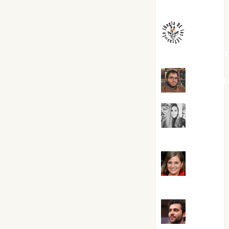
Melgarejo
jungladelaslet
Kiko Pri
Mar
Carrillo
Mari
Carmen Pérez
Maxi