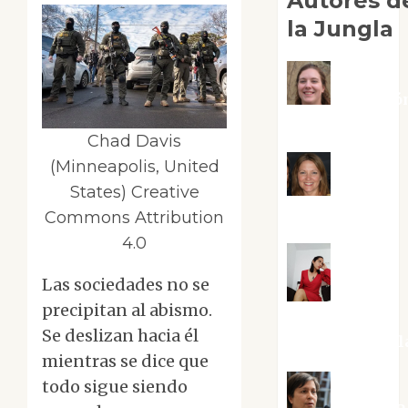
Autores d
la Jungla
Adoració
Negre Pujol
Chad Davis
(Minneapolis, United
Angie
States) Creative
Ballester
Commons Attribution
4.0
Las sociedades no se
Aura
precipitan al abismo.
Metzeri
Se deslizan hacia él
Altamirano Sol
mientras se dice que
todo sigue siendo