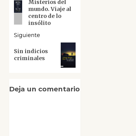
de
Misterios del
Entrada
mundo. Viaje al
anterior:
entradas
centro de lo
insólito
Siguiente
Siguiente
Sin indicios
entrada:
criminales
Deja un comentario