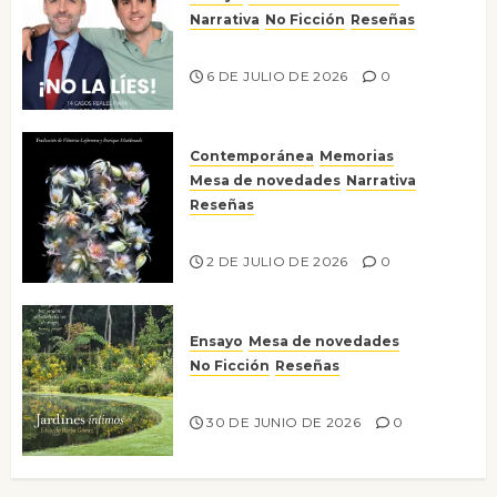
Narrativa
No Ficción
Reseñas
¡No la líes!
6 DE JULIO DE 2026
0
Contemporánea
Memorias
Mesa de novedades
Narrativa
Reseñas
Tienes que mirar
2 DE JULIO DE 2026
0
Ensayo
Mesa de novedades
No Ficción
Reseñas
Jardines íntimos
30 DE JUNIO DE 2026
0