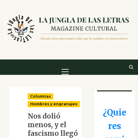
Saltar
al
contenido
Menú
principal
Columnas
Hombres y engranajes
¿Quie
Nos dolió
menos, y el
res
fascismo llegó