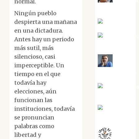
Aurelio R
normal.
Silvano
Ningún pueblo
despierta una mañana
Eva Fraile
en una dictadura.
Jesús Cuenc
Antes hay un periodo
Torres
más sutil, más
silencioso, casi
imperceptible. Un
Joaquín
Rández Ramos
tiempo en el que
todavía hay
José Antoni
elecciones, aún
Castro Cebrián
funcionan las
instituciones, todavía
Juanjo
Melgarejo
se pronuncian
palabras como
libertad y