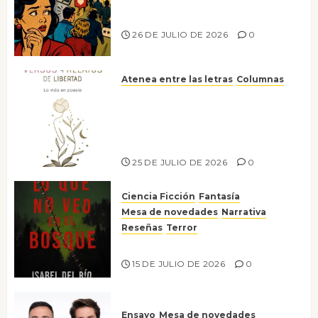
Ya no confiamos ni en lo que
Risco
nos gusta
26 DE JULIO DE 2026
0
25 DE
JULIO DE
2026
0
Atenea entre las letras
Columnas
Versos y relatos de libertad: el
canto a la conciencia de la
escritora peruana Sol del
Risco
25 DE JULIO DE 2026
0
Ciencia Ficción
Fantasía
Mesa de novedades
Narrativa
Reseñas
Terror
Lo que no veo en el bosque
15 DE JULIO DE 2026
0
Ensayo
Mesa de novedades