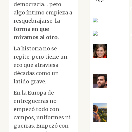
democracia… pero
jungladelaslet
algo íntimo empieza a
resquebrajarse:
la
Kiko Prian
forma en que
Mar Carrill
miramos al otro.
La historia no se
repite, pero tiene un
Mari
Carmen Pérez
eco que atraviesa
décadas como un
latido grave.
Maxi
En la Europa de
Sabela Tornes
entreguerras no
empezó todo con
campos, uniformes ni
Noa
guerras. Empezó con
Guardia