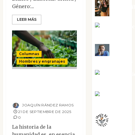
Género:...
Eva Frai
LEER MÁS
Jesús Cuen
Torres
Joaquín
Columnas
Rández Ramos
Hombres y engranajes
José Antoni
Los que sostienen
Castro Cebrián
nuestra vida
cotidiana
Juanjo
Melgarejo
JOAQUÍN RÁNDEZ RAMOS
21 DE SEPTIEMBRE DE 2025
0
La historia de la
jungladelaslet
humanidad es, en esencia,