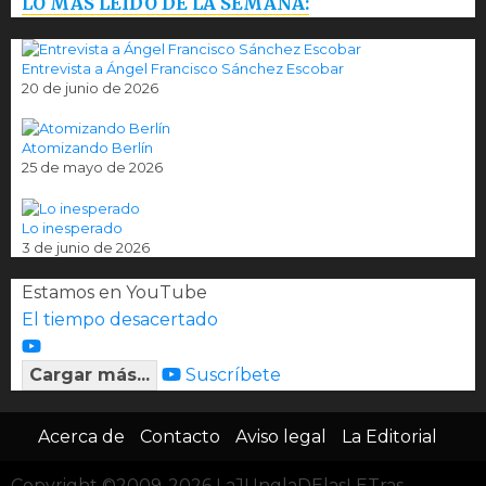
LO MÁS LEÍDO DE LA SEMANA:
Entrevista a Ángel Francisco Sánchez Escobar
20 de junio de 2026
Atomizando Berlín
25 de mayo de 2026
Lo inesperado
3 de junio de 2026
Estamos en YouTube
El tiempo desacertado
Cargar más...
Suscríbete
Acerca de
Contacto
Aviso legal
La Editorial
Copyright ©2009-2026 LaJUnglaDElasLETras