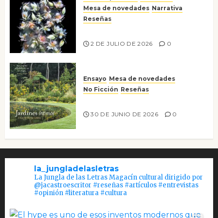
Mesa de novedades
Narrativa
Reseñas
Tienes que mirar
2 DE JULIO DE 2026
0
Ensayo
Mesa de novedades
No Ficción
Reseñas
Jardines íntimos
30 DE JUNIO DE 2026
0
la_jungladelasletras
La Jungla de las Letras Magacín cultural dirigido por
@jacastroescritor #reseñas #artículos #entrevistas
#opinión #literatura #cultura