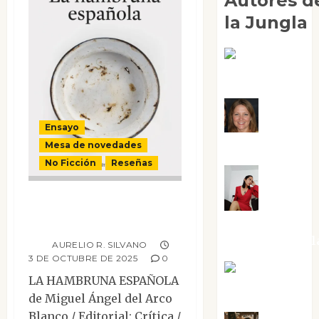
Autores d
la Jungla
Adoración
Negre Pujol
Angie
Ensayo
Ballester
Mesa de novedades
No Ficción
Reseñas
Aura
La hambruna
española
Metzeri
Altamirano Sol
AURELIO R. SILVANO
3 DE OCTUBRE DE 2025
0
Aurelio R.
LA HAMBRUNA ESPAÑOLA
Silvano
de Miguel Ángel del Arco
Blanco / Editorial: Crítica /