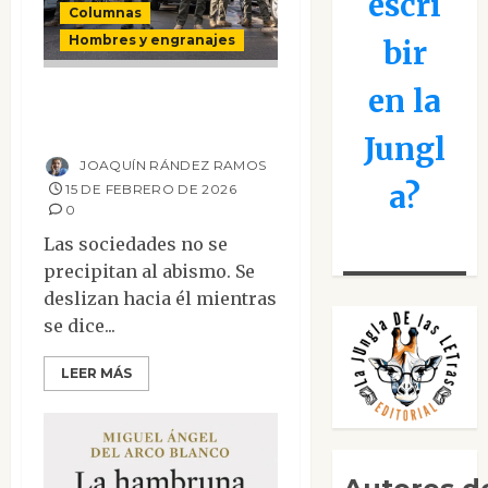
escri
Columnas
Hombres y engranajes
bir
en la
Nos dolió menos, y
el fascismo llegó
Jungl
JOAQUÍN RÁNDEZ RAMOS
a?
15 DE FEBRERO DE 2026
0
Las sociedades no se
precipitan al abismo. Se
deslizan hacia él mientras
se dice...
LEER MÁS