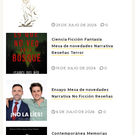
canto a la conciencia de la
escritora peruana Sol del
Risco
25 DE JULIO DE 2026
0
Ciencia Ficción
Fantasía
Mesa de novedades
Narrativa
Reseñas
Terror
Lo que no veo en el bosque
15 DE JULIO DE 2026
0
Ensayo
Mesa de novedades
Narrativa
No Ficción
Reseñas
¡No la líes!
6 DE JULIO DE 2026
0
Contemporánea
Memorias