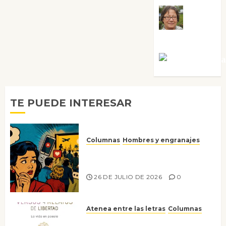
Rosa
Villalejos
Víctor Mora
TE PUEDE INTERESAR
Columnas
Hombres y engranajes
Ya no confiamos ni en lo que
nos gusta
26 DE JULIO DE 2026
0
Atenea entre las letras
Columnas
Versos y relatos de libertad: el