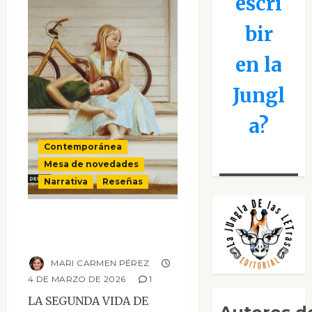
escri
bir
en la
Jungl
a?
Contemporánea
Mesa de novedades
Narrativa
Reseñas
La segunda vida de
Ginebra Vern
MARI CARMEN PÉREZ
4 DE MARZO DE 2026
1
LA SEGUNDA VIDA DE