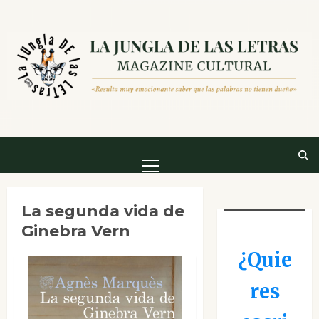
Saltar
al
contenido
Menú
principal
La segunda vida de
Ginebra Vern
¿Quie
res