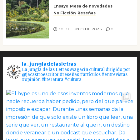
Ensayo
Mesa de novedades
No Ficción
Reseñas
Jardines íntimos
30 DE JUNIO DE 2026
0
la_jungladelasletras
La Jungla de las Letras Magacín cultural dirigido por
@jacastroescritor #reseñas #artículos #entrevistas
#opinión #literatura #cultura