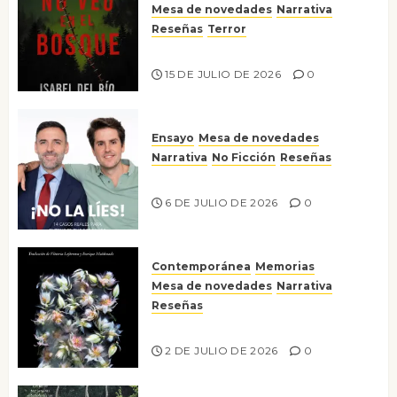
Mesa de novedades
Narrativa
Reseñas
Terror
Lo que no veo en el bosque
15 DE JULIO DE 2026
0
Ensayo
Mesa de novedades
Narrativa
No Ficción
Reseñas
¡No la líes!
6 DE JULIO DE 2026
0
Contemporánea
Memorias
Mesa de novedades
Narrativa
Reseñas
Tienes que mirar
2 DE JULIO DE 2026
0