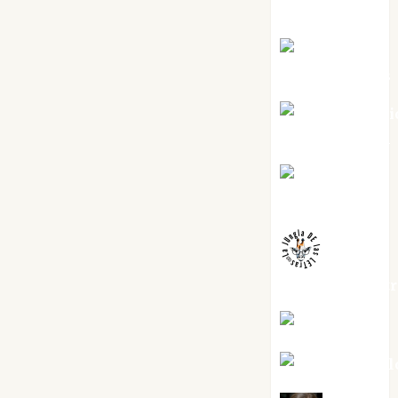
Torres
Joaquín
Rández Ramos
José Antoni
Castro Cebrián
Juanjo
Melgarejo
jungladelaslet
Kiko Prian
Mar Carrill