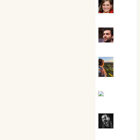
Mari
Carmen Pérez
Maxi
Sabela Tornes
Noa
Guardia
Rosa
Villalejos
Víctor
Morata