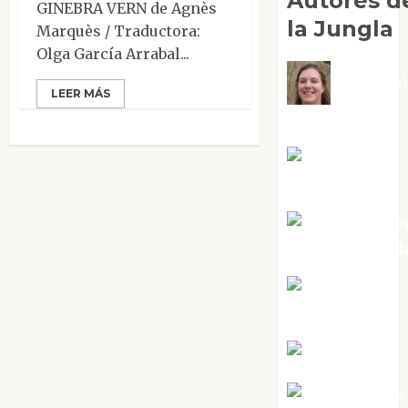
Autores d
GINEBRA VERN de Agnès
la Jungla
Marquès / Traductora:
Olga García Arrabal...
Adoraci
LEER MÁS
Negre Pujol
Angie
Ballester
Aura Metze
Altamirano Sol
Aurelio R.
Silvano
Eva Fraile
Jesús Cuen