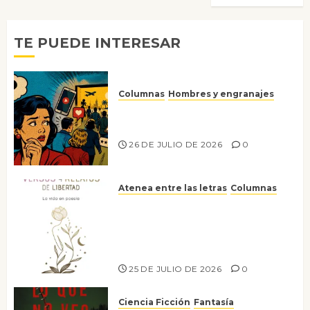
TE PUEDE INTERESAR
Columnas
Hombres y engranajes
Ya no confiamos ni en lo que
nos gusta
26 DE JULIO DE 2026
0
Atenea entre las letras
Columnas
Versos y relatos de libertad: el
canto a la conciencia de la
escritora peruana Sol del
Risco
25 DE JULIO DE 2026
0
Ciencia Ficción
Fantasía