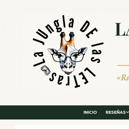
Saltar
al
contenido
INICIO
RESEÑAS