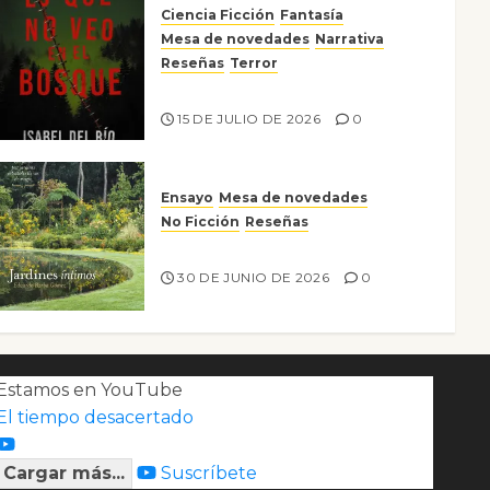
Ciencia Ficción
Fantasía
Mesa de novedades
Narrativa
Reseñas
Terror
Lo que no veo en el bosque
15 DE JULIO DE 2026
0
Ensayo
Mesa de novedades
No Ficción
Reseñas
Jardines íntimos
30 DE JUNIO DE 2026
0
Estamos en YouTube
El tiempo desacertado
Cargar más...
Suscríbete