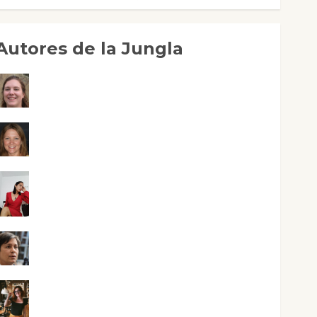
Autores de la Jungla
Adoración Negre Pujol
Angie Ballester
Aura Metzeri Altamirano Solar
Aurelio R. Silvano
Eva Fraile