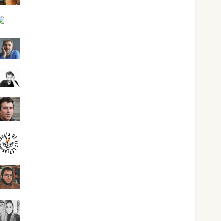
Jesús Cuenca Torres
Joaquín Rández Ramos
José Antonio Castro Cebrián
Juanjo Melgarejo
jungladelasletras
Kiko Prian
Mar Carrillo