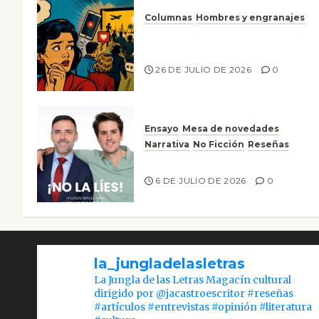
Columnas
Hombres y engranajes
Ya no confiamos ni en lo que
nos gusta
26 DE JULIO DE 2026
0
Ensayo
Mesa de novedades
Narrativa
No Ficción
Reseñas
¡No la líes!
6 DE JULIO DE 2026
0
la_jungladelasletras
La Jungla de las Letras Magacín cultural
dirigido por @jacastroescritor #reseñas
#artículos #entrevistas #opinión #literatura