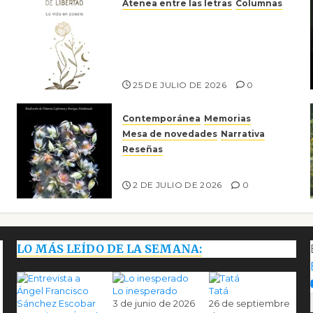
Atenea entre las letras
Columnas
Versos y relatos de libertad:
el canto a la conciencia de la
escritora peruana Sol del
Risco
25 DE JULIO DE 2026
0
Contemporánea
Memorias
Mesa de novedades
Narrativa
Reseñas
Tienes que mirar
2 DE JULIO DE 2026
0
LO MÁS LEÍDO DE LA SEMANA:
Lo inesperado
Tatá
3 de junio de 2026
26 de septiembre