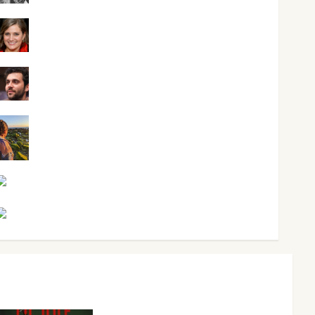
Mari Carmen Pérez
Maxi Sabela Tornes
Noa Guardia
Rosa Villalejos
Víctor Morata