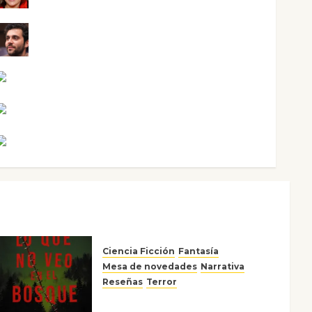
Maxi Sabela Tornes
Noa Guardia
Rosa Villalejos
Víctor Morata
Ciencia Ficción
Fantasía
Mesa de novedades
Narrativa
Reseñas
Terror
Lo que no veo en el bosque