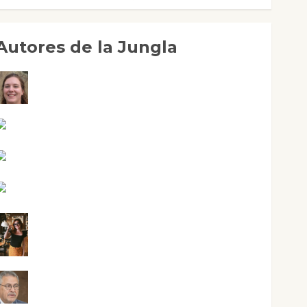
Autores de la Jungla
Adoración Negre Pujol
Angie Ballester
Aura Metzeri Altamirano Solar
Aurelio R. Silvano
Eva Fraile
Jesús Cuenca Torres