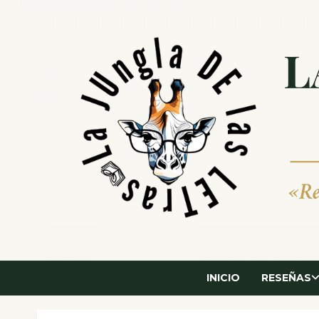
Saltar
al
contenido
INICIO
RESEÑAS