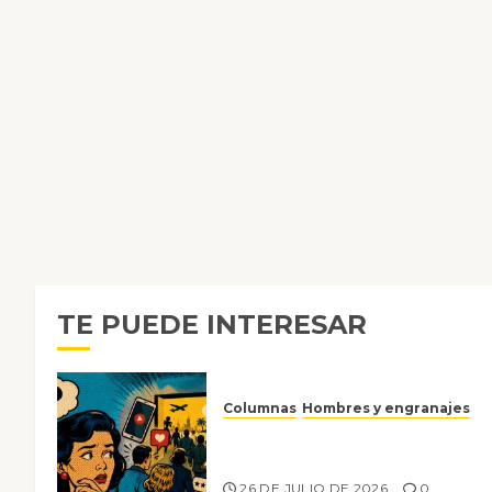
TE PUEDE INTERESAR
Columnas
Hombres y engranajes
Ya no confiamos ni en lo que
nos gusta
26 DE JULIO DE 2026
0