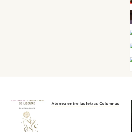
Atenea entre las letras
Columnas
Versos y relatos de libertad:
el canto a la conciencia de la
escritora peruana Sol del
Risco