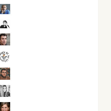
Joaquín Rández Ramos
José Antonio Castro Cebrián
Juanjo Melgarejo
jungladelasletras
Kiko Prian
Mar Carrillo
Mari Carmen Pérez