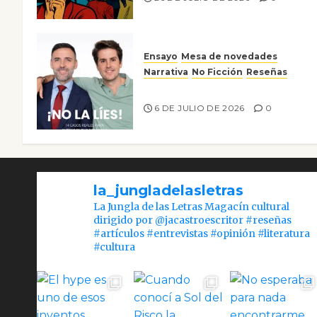
Ensayo
Mesa de novedades
Narrativa
No Ficción
Reseñas
¡No la líes!
6 DE JULIO DE 2026
0
la_jungladelasletras
La Jungla de las Letras Magacín cultural
dirigido por @jacastroescritor #reseñas
#artículos #entrevistas #opinión #literatura
#cultura