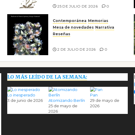
25 DE JULIO DE 2026
0
Contemporánea
Memorias
Mesa de novedades
Narrativa
Reseñas
Tienes que mirar
2 DE JULIO DE 2026
0
LO MÁS LEÍDO DE LA SEMANA:
Lo inesperado
Pan
3 de junio de 2026
Atomizando Berlín
29 de mayo de
25 de mayo de
2026
2026