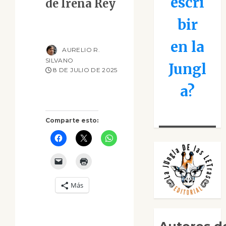
escri
de Irena Rey
bir
en la
AURELIO R.
SILVANO
Jungl
8 DE JULIO DE 2025
a?
Comparte esto:
Más