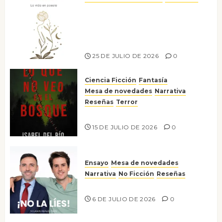
Versos y relatos de libertad: el
canto a la conciencia de la
escritora peruana Sol del
Risco
25 DE JULIO DE 2026
0
Ciencia Ficción
Fantasía
Mesa de novedades
Narrativa
Reseñas
Terror
Lo que no veo en el bosque
15 DE JULIO DE 2026
0
Ensayo
Mesa de novedades
Narrativa
No Ficción
Reseñas
¡No la líes!
6 DE JULIO DE 2026
0