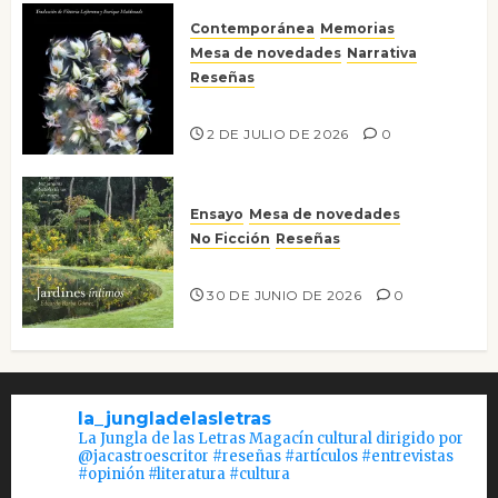
Contemporánea
Memorias
Mesa de novedades
Narrativa
Reseñas
Tienes que mirar
2 DE JULIO DE 2026
0
Ensayo
Mesa de novedades
No Ficción
Reseñas
Jardines íntimos
30 DE JUNIO DE 2026
0
la_jungladelasletras
La Jungla de las Letras Magacín cultural dirigido por
@jacastroescritor #reseñas #artículos #entrevistas
#opinión #literatura #cultura