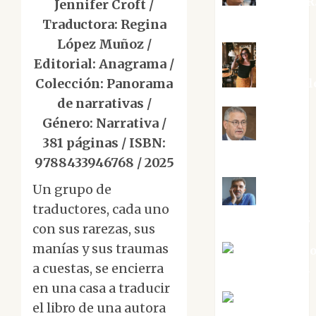
Aurelio R
Jennifer Croft /
Silvano
Traductora: Regina
López Muñoz /
Editorial: Anagrama /
Colección: Panorama
Eva Frail
de narrativas /
Género: Narrativa /
Jesús
381 páginas / ISBN:
Cuenca Torres
9788433946768 / 2025
Un grupo de
Joaquín
traductores, cada uno
Rández Ramos
con sus rarezas, sus
manías y sus traumas
José Antoni
a cuestas, se encierra
Castro Cebrián
en una casa a traducir
Juanjo
el libro de una autora