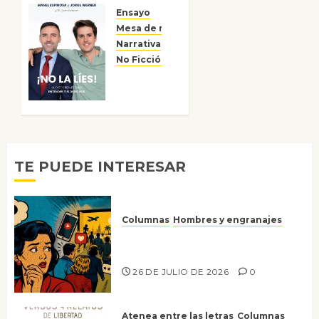
en el
Ensayo
bosque
Mesa de novedades
Narrativa
15 DE
No Ficción
Reseñas
JULIO DE
¡No la
2026
líes!
0
6 DE
JULIO DE
2026
0
TE PUEDE INTERESAR
Columnas
Hombres y engranajes
Ya no confiamos ni en lo que
nos gusta
26 DE JULIO DE 2026
0
Atenea entre las letras
Columnas