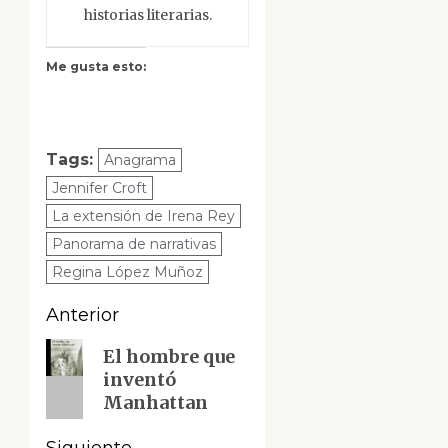
historias literarias.
Me gusta esto:
Tags:
Anagrama
Jennifer Croft
La extensión de Irena Rey
Panorama de narrativas
Regina López Muñoz
Navegación
Anterior
de
Entrada
El hombre que
inventó
anterior:
entradas
Manhattan