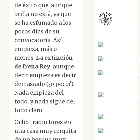
Melgarejo
de éxito que, aunque
brilla no está, ya que
se ha esfumado a los
pocos días de su
jungladelaslet
convocatoria. Así
Kiko Prian
empieza, más o
menos,
La extinción
Mar Carrill
de Irena Rey
, aunque
Mari Carme
decir empieza es decir
Pérez
demasiado (¿o poco?).
Nada empieza del
Maxi Sabel
todo, y nada sigue del
Tornes
todo claro.
Noa Guardia
Ocho traductores en
una casa muy cerquita
Rosa
de un bosque muy
Villalejos