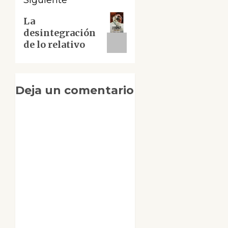
Siguiente
Siguiente
La
desintegración
entrada:
de lo relativo
Deja un comentario