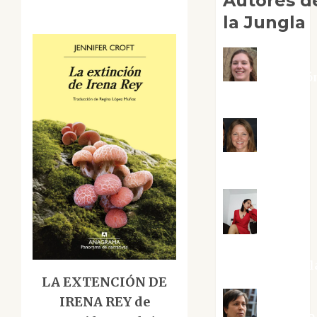
Autores d
la Jungla
Adoració
Negre Pujol
Angie
Ballester
Aura
Metzeri
Altamirano Sol
LA EXTENCIÓN DE
IRENA REY de