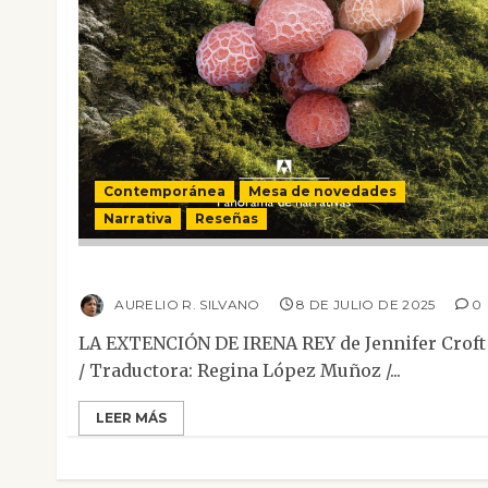
Contemporánea
Mesa de novedades
Narrativa
Reseñas
La extinción de Irena Rey
AURELIO R. SILVANO
8 DE JULIO DE 2025
0
LA EXTENCIÓN DE IRENA REY de Jennifer Croft
/ Traductora: Regina López Muñoz /...
LEER MÁS