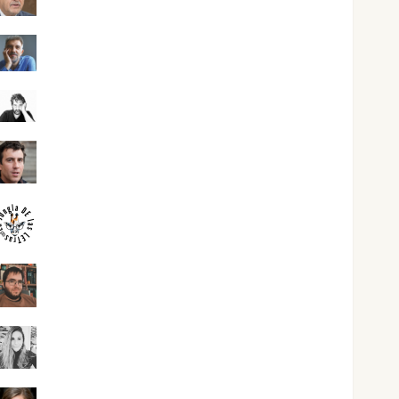
Joaquín Rández Ramos
José Antonio Castro Cebrián
Juanjo Melgarejo
jungladelasletras
Kiko Prian
Mar Carrillo