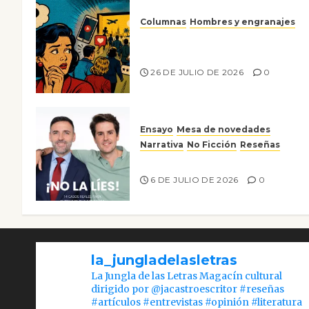
Columnas
Hombres y engranajes
Ya no confiamos ni en lo que
nos gusta
26 DE JULIO DE 2026
0
Ensayo
Mesa de novedades
Narrativa
No Ficción
Reseñas
¡No la líes!
6 DE JULIO DE 2026
0
la_jungladelasletras
La Jungla de las Letras Magacín cultural
dirigido por @jacastroescritor #reseñas
#artículos #entrevistas #opinión #literatura