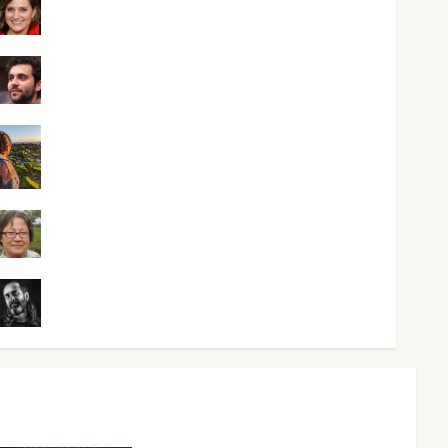
Mari Carmen Pérez
Maxi Sabela Tornes
Noa Guardia
Rosa Villalejos
Víctor Morata