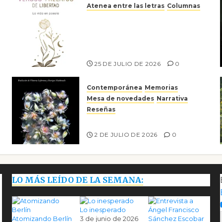
Atenea entre las letras
Columnas
Versos y relatos de libertad:
el canto a la conciencia de la
escritora peruana Sol del
Risco
25 DE JULIO DE 2026
0
Contemporánea
Memorias
Mesa de novedades
Narrativa
Reseñas
Tienes que mirar
2 DE JULIO DE 2026
0
LO MÁS LEÍDO DE LA SEMANA:
Lo inesperado
Atomizando Berlín
3 de junio de 2026