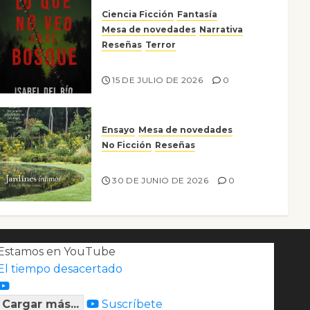
Ciencia Ficción
Fantasía
Mesa de novedades
Narrativa
Reseñas
Terror
Lo que no veo en el bosque
15 DE JULIO DE 2026
0
Ensayo
Mesa de novedades
No Ficción
Reseñas
Jardines íntimos
30 DE JUNIO DE 2026
0
Estamos en YouTube
El tiempo desacertado
Cargar más...
Suscríbete