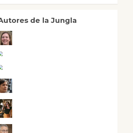
Autores de la Jungla
Adoración Negre Pujol
Angie Ballester
Aura Metzeri Altamirano Solar
Aurelio R. Silvano
Eva Fraile
Jesús Cuenca Torres