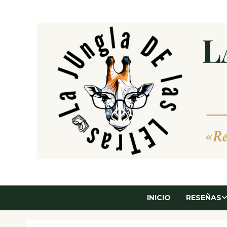
Saltar
al
contenido
INICIO
RESEÑAS