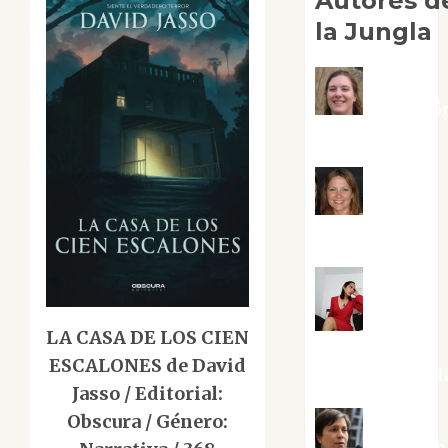
Autores d
la Jungla
Adoració
Negre Pujol
Angie
Ballester
Aura
LA CASA DE LOS CIEN
Metzeri
ESCALONES de David
Altamirano Sol
Jasso / Editorial:
Obscura / Género: