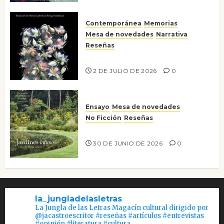
Contemporánea
Memorias
Mesa de novedades
Narrativa
Reseñas
Tienes que mirar
2 DE JULIO DE 2026
0
Ensayo
Mesa de novedades
No Ficción
Reseñas
Jardines íntimos
30 DE JUNIO DE 2026
0
la_jungladelasletras
La Jungla de las Letras Magacín cultural dirigido por
@jacastroescritor #reseñas #artículos #entrevistas
#opinión #literatura #cultura