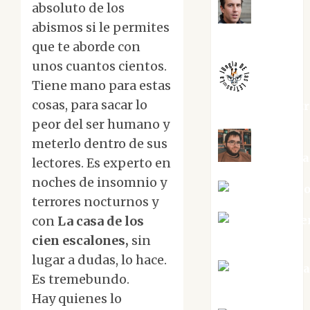
absoluto de los
Juanjo
abismos si le permites
Melgarejo
que te aborde con
unos cuantos cientos.
Tiene mano para estas
cosas, para sacar lo
jungladelaslet
peor del ser humano y
meterlo dentro de sus
Kiko Pri
lectores. Es experto en
noches de insomnio y
Mar Carrill
terrores nocturnos y
con
La casa de los
Mari Carme
Pérez
cien escalones,
sin
lugar a dudas, lo hace.
Maxi Sabel
Es tremebundo.
Tornes
Hay quienes lo