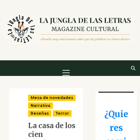
Saltar
al
contenido
Menú
principal
Mesa de novedades
Narrativa
¿Quie
Reseñas
Terror
La casa de los
res
cien