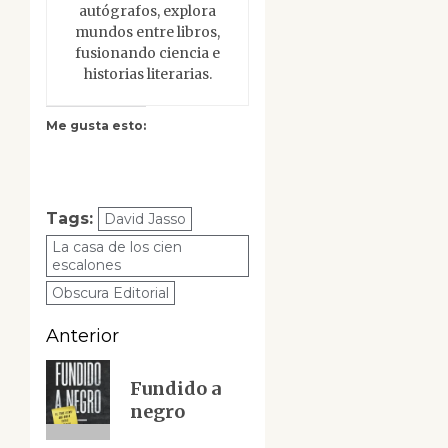
autógrafos, explora
mundos entre libros,
fusionando ciencia e
historias literarias.
Me gusta esto:
Tags:
David Jasso
La casa de los cien
escalones
Obscura Editorial
Navegación
Anterior
de
Entrada
Fundido a
anterior:
entradas
negro