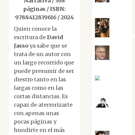
Narrativa / 368
Aurelio R
Silvano
páginas / ISBN:
9788412839616
/ 2024
Quien conoce la
Eva Frail
escritura de
David
Jasso
ya sabe que se
trata de un autor con
Jesús
un largo recorrido que
Cuenca Torres
puede presumir de ser
diestro tanto en las
Joaquín
Rández Ramos
largas como en las
cortas distancias. Es
capaz de aterrorizarte
José
con apenas unas
Antonio Castro
Cebrián
pocas páginas y
hundirte en el más