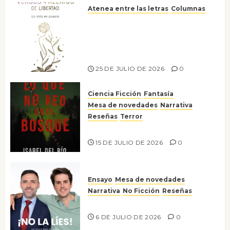
Atenea entre las letras
Columnas
Versos y relatos de libertad: el
canto a la conciencia de la
escritora peruana Sol del
Risco
25 DE JULIO DE 2026
0
Ciencia Ficción
Fantasía
Mesa de novedades
Narrativa
Reseñas
Terror
Lo que no veo en el bosque
15 DE JULIO DE 2026
0
Ensayo
Mesa de novedades
Narrativa
No Ficción
Reseñas
¡No la líes!
6 DE JULIO DE 2026
0