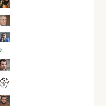
Eva Fraile
Jesús Cuenca Torres
Joaquín Rández Ramos
José Antonio Castro Cebrián
Juanjo Melgarejo
jungladelasletras
Kiko Prian