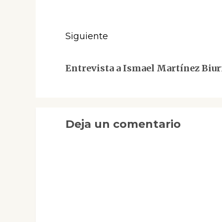
anterior:
entradas
Siguiente
Siguiente
Entrevista a Ismael Martínez Biu
entrada:
Deja un comentario