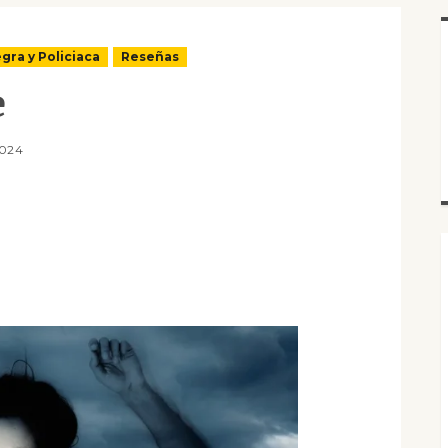
gra y Policiaca
Reseñas
e
2024