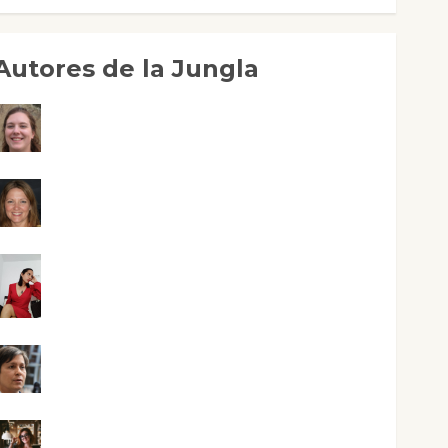
Autores de la Jungla
Adoración Negre Pujol
Angie Ballester
Aura Metzeri Altamirano Solar
Aurelio R. Silvano