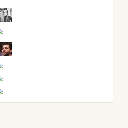
Mar Carrillo
Mari Carmen Pérez
Maxi Sabela Tornes
Noa Guardia
Rosa Villalejos
Víctor Morata