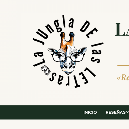
Saltar
al
contenido
INICIO
RESEÑAS