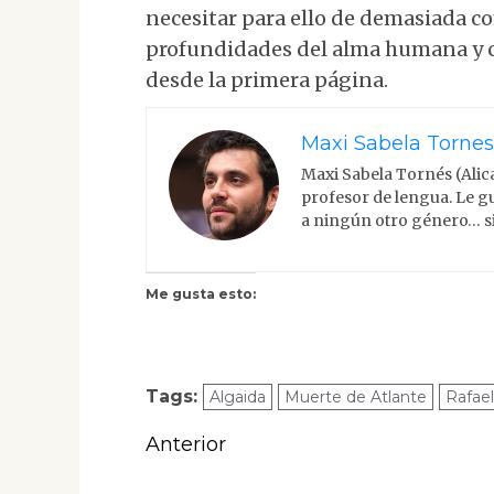
necesitar para ello de demasiada c
profundidades del alma humana y c
desde la primera página.
Maxi Sabela Tornes
Maxi Sabela Tornés (Alic
profesor de lengua. Le gu
a ningún otro género… si
Me gusta esto:
Tags:
Algaida
Muerte de Atlante
Rafae
Navegación
Anterior
de
Entrada