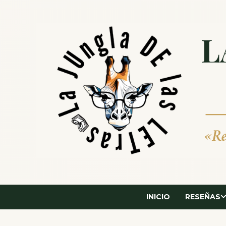
Saltar
al
contenido
INICIO
RESEÑAS