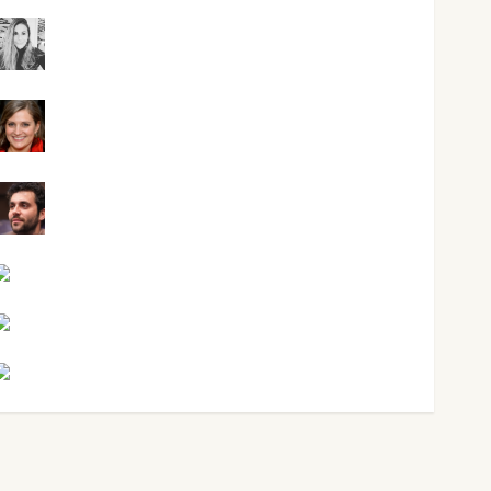
Mar Carrillo
Mari Carmen Pérez
Maxi Sabela Tornes
Noa Guardia
Rosa Villalejos
Víctor Morata