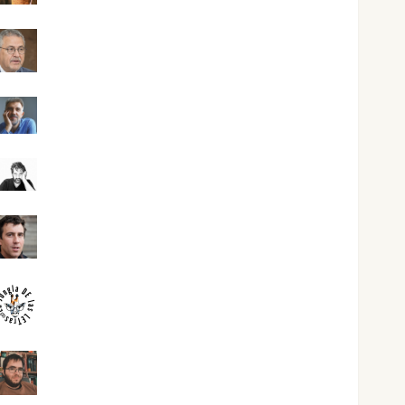
Jesús Cuenca Torres
Joaquín Rández Ramos
José Antonio Castro Cebrián
Juanjo Melgarejo
jungladelasletras
Kiko Prian