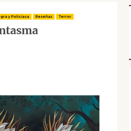
gra y Policiaca
Reseñas
Terror
antasma