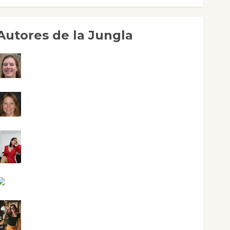
Autores de la Jungla
Adoración Negre Pujol
Angie Ballester
Aura Metzeri Altamirano Solar
Aurelio R. Silvano
Eva Fraile