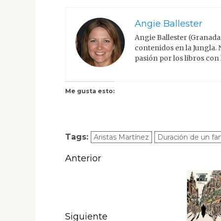
Angie Ballester
Angie Ballester (Granada
contenidos en la Jungla.
pasión por los libros con
Me gusta esto:
Tags:
Aristas Martínez
Duración de un f
Navegación
Anterior
de
Entrada
anterior:
entradas
Siguiente