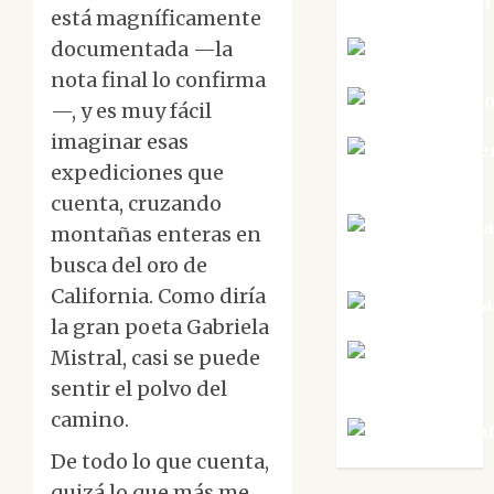
jungladelaslet
está magníficamente
documentada —la
Kiko Prian
nota final lo confirma
Mar Carrill
—, y es muy fácil
imaginar esas
Mari Carme
expediciones que
Pérez
cuenta, cruzando
Maxi Sabel
montañas enteras en
Tornes
busca del oro de
California. Como diría
Noa Guardia
la gran poeta Gabriela
Rosa
Mistral, casi se puede
Villalejos
sentir el polvo del
camino.
Víctor Mora
De todo lo que cuenta,
quizá lo que más me