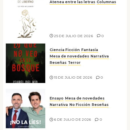
Atenea entre las letras
Columnas
Versos y relatos de libertad: el
canto a la conciencia de la
escritora peruana Sol del
Risco
25 DE JULIO DE 2026
0
Ciencia Ficción
Fantasía
Mesa de novedades
Narrativa
Reseñas
Terror
Lo que no veo en el bosque
15 DE JULIO DE 2026
0
Ensayo
Mesa de novedades
Narrativa
No Ficción
Reseñas
¡No la líes!
6 DE JULIO DE 2026
0