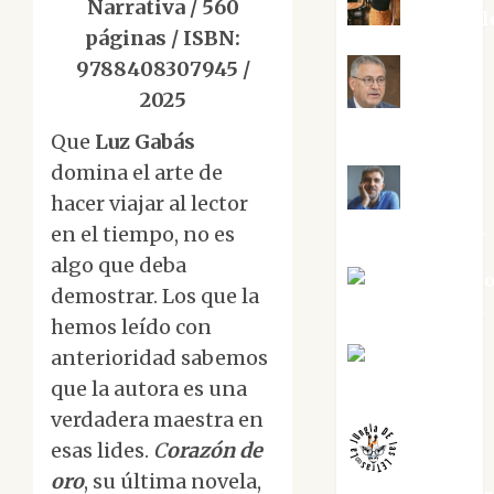
Narrativa / 560
Eva Frail
páginas / ISBN:
9788408307945 /
2025
Jesús
Cuenca Torres
Que
Luz Gabás
domina el arte de
hacer viajar al lector
Joaquín
Rández Ramos
en el tiempo, no es
algo que deba
José Antoni
demostrar. Los que la
Castro Cebrián
hemos leído con
anterioridad sabemos
Juanjo
Melgarejo
que la autora es una
verdadera maestra en
esas lides.
C
orazón de
oro
, su última novela,