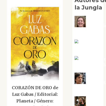
Autores d
la Jungla
Adoració
Negre Pujol
Angie
Ballester
Aura Metzer
Altamirano Sol
Aurelio R
CORAZÓN DE ORO de
Silvano
Luz Gabas / Editorial:
Planeta / Género: