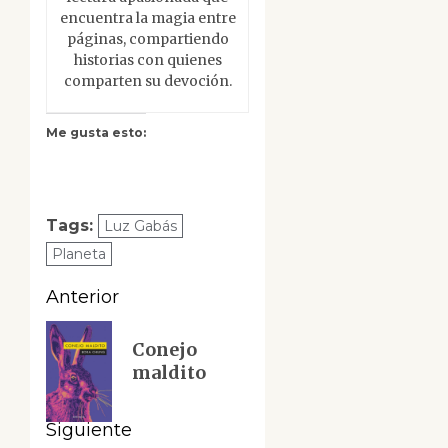
encuentra la magia entre
páginas, compartiendo
historias con quienes
comparten su devoción.
Me gusta esto:
Tags:
Luz Gabás
Planeta
Navegación
Anterior
de
Entrada
Conejo
anterior:
entradas
maldito
Siguiente