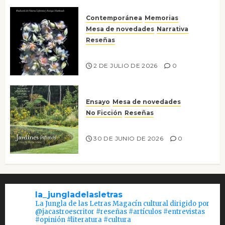
Contemporánea
Memorias
Mesa de novedades
Narrativa
Reseñas
Tienes que mirar
2 DE JULIO DE 2026
0
Ensayo
Mesa de novedades
No Ficción
Reseñas
Jardines íntimos
30 DE JUNIO DE 2026
0
la_jungladelasletras
La Jungla de las Letras Magacín cultural dirigido por
@jacastroescritor #reseñas #artículos #entrevistas
#opinión #literatura #cultura