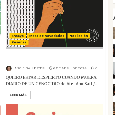
Ensayo
Mesa de novedades
No Ficción
Reseñas
Quiero estar despierto cuando muera. Diario
w
de un genocidio.
ANGIE BALLESTER
6 DE ABRIL DE 2024
0
QUIERO ESTAR DESPIERTO CUANDO MUERA.
DIARIO DE UN GENOCIDIO de Atef Abu Saif /...
LEER MÁS