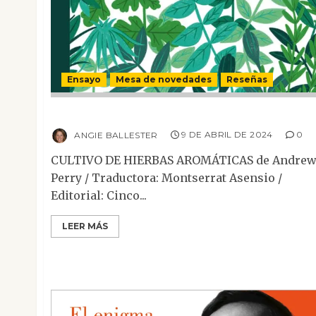
Ensayo
Mesa de novedades
Reseñas
Cultivo de hierbas aromáticas
ANGIE BALLESTER
9 DE ABRIL DE 2024
0
CULTIVO DE HIERBAS AROMÁTICAS de Andre
Perry / Traductora: Montserrat Asensio /
Editorial: Cinco...
LEER MÁS