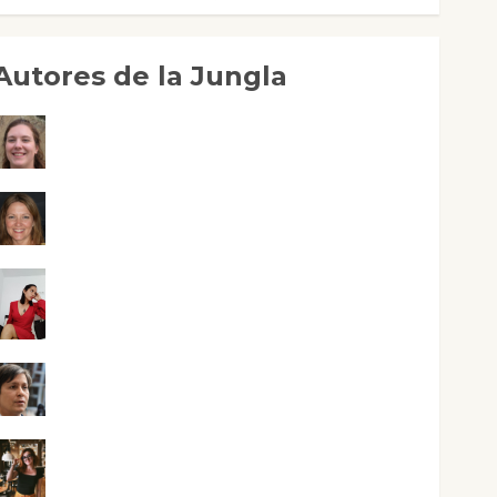
Autores de la Jungla
Adoración Negre Pujol
Angie Ballester
Aura Metzeri Altamirano Solar
Aurelio R. Silvano
Eva Fraile