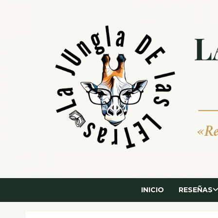
Saltar
al
contenido
INICIO
RESEÑAS