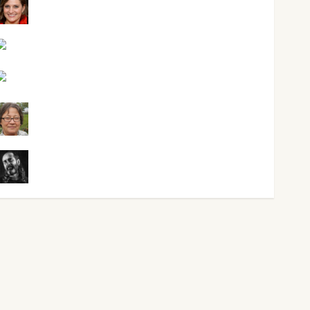
Mari Carmen Pérez
Maxi Sabela Tornes
Noa Guardia
Rosa Villalejos
Víctor Morata