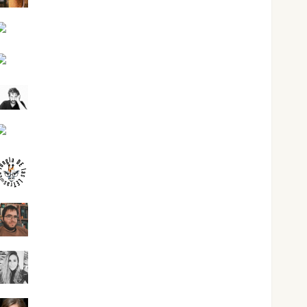
Jesús Cuenca Torres
Joaquín Rández Ramos
José Antonio Castro Cebrián
Juanjo Melgarejo
jungladelasletras
Kiko Prian
Mar Carrillo