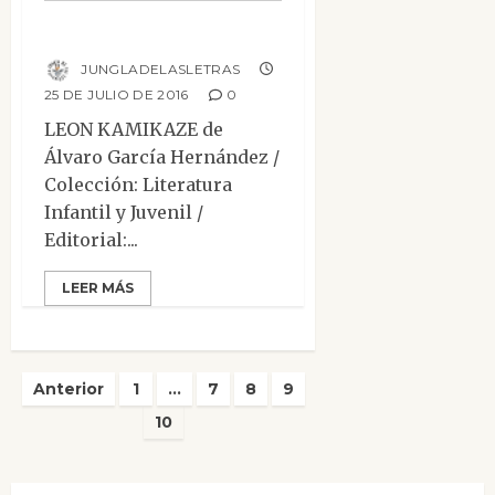
León Kamikaze
JUNGLADELASLETRAS
25 DE JULIO DE 2016
0
LEON KAMIKAZE de
Álvaro García Hernández /
Colección: Literatura
Infantil y Juvenil /
Editorial:...
LEER MÁS
Paginación
Anterior
1
…
7
8
9
de
10
entradas