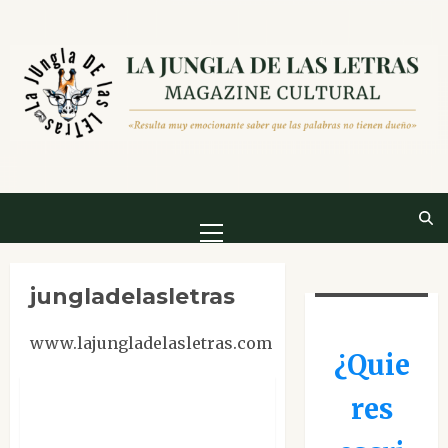
Saltar
al
contenido
Menú
principal
jungladelasletras
www.lajungladelasletras.com
Entrevistas
¿Quie
res
Entrevista a Xavier
Borrell, autor de