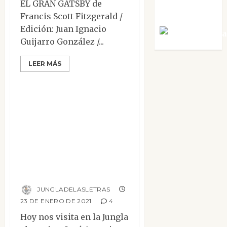
EL GRAN GATSBY de
Villalejos
Francis Scott Fitzgerald /
Edición: Juan Ignacio
Víctor Mora
Guijarro González /...
LEER MÁS
Entrevistas
Entrevista a José
Antonio Fideu,
autor de «Los
dioses muertos.
Canto de
Prometeo»
JUNGLADELASLETRAS
23 DE ENERO DE 2021
4
Hoy nos visita en la Jungla