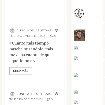
Melgarejo
Entremés:
«Amarillo
plátano» de
Madison Claytor
jungladelaslet
JUNGLADELASLETRAS
Kiko Pri
1 DE DICIEMBRE DE 2021
0
«Cuanto más tiempo
Mar Carrill
pasaba mirándola, más
me daba cuenta de que
Mari Carm
aquello no era...
Pérez
LEER MÁS
Mesa de novedades
Maxi Sabel
Tornes
El gran Gatsby
Noa Guardi
JUNGLADELASLETRAS
30 DE ENERO DE 2021
0
Rosa