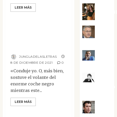
LEER MÁS
Narrativa
Eva Frai
Entremés: «El jade
del mandarín» de
Jesús
Raymond
Cuenca Torres
Chandler
Joaquín
JUNGLADELASLETRAS
8 DE DICIEMBRE DE 2021
0
Rández Ramos
«Conduje yo. O, más bien,
sostuve el volante del
José
enorme coche negro
Antonio Castro
mientras este...
Cebrián
LEER MÁS
Narrativa
Juanjo