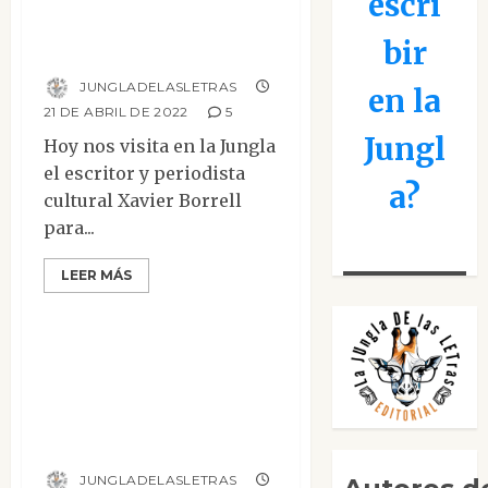
escri
«La semilla del
bir
Caos»
JUNGLADELASLETRAS
en la
21 DE ABRIL DE 2022
5
Jungl
Hoy nos visita en la Jungla
el escritor y periodista
a?
cultural Xavier Borrell
para...
LEER MÁS
Entrevistas
Entrevista a Víctor
Morata, autor de
«Siervos de la
Guadaña»
JUNGLADELASLETRAS