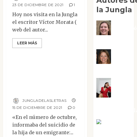
Autores d
23 DE DICIEMBRE DE 2021
1
la Jungla
Hoy nos visita en la Jungla
el escritor Víctor Morata (
Adoraci
web del autor...
Negre Pujol
LEER MÁS
Narrativa
Angie
Entremés de
Ballester
«Diario de un
escritor» de Fiódor
Aura
Dostoyevski
JUNGLADELASLETRAS
Metzeri
15 DE DICIEMBRE DE 2021
0
Altamirano Sol
«En el número de octubre,
Aurelio R.
informaba del suicidio de
Silvano
la hija de un emigrante:...