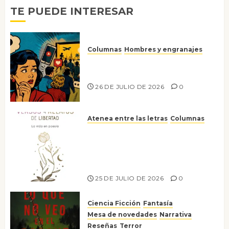
TE PUEDE INTERESAR
Columnas
Hombres y engranajes
Ya no confiamos ni en lo que
nos gusta
26 DE JULIO DE 2026
0
Atenea entre las letras
Columnas
Versos y relatos de libertad: el
canto a la conciencia de la
escritora peruana Sol del
Risco
25 DE JULIO DE 2026
0
Ciencia Ficción
Fantasía
Mesa de novedades
Narrativa
Reseñas
Terror