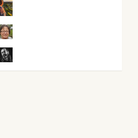
Noa Guardia
Rosa Villalejos
Víctor Morata