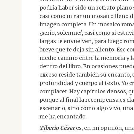
podría haber sido un retrato plano
casi como mirar un mosaico lleno de
imagen completa. Un mosaico roman
¿serio, solemne?, casi como si estuv
largas te envuelven, para luego ro
breve que te deja sin aliento. Ese c
medio camino entre la memoria y la
dentro del libro. En ocasiones pued
exceso reside también su encanto, e
profundidad y cuerpo al texto. Yo c
complacer. Hay capítulos densos, qu
porque al final la recompensa es c
escenario, sino como algo vivo, una
me ha encantado.
Tiberio César
es, en mi opinión, un