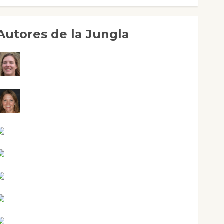
Autores de la Jungla
Adoración Negre Pujol
Angie Ballester
Aura Metzeri Altamirano Solar
Aurelio R. Silvano
Eva Fraile
Jesús Cuenca Torres
Joaquín Rández Ramos