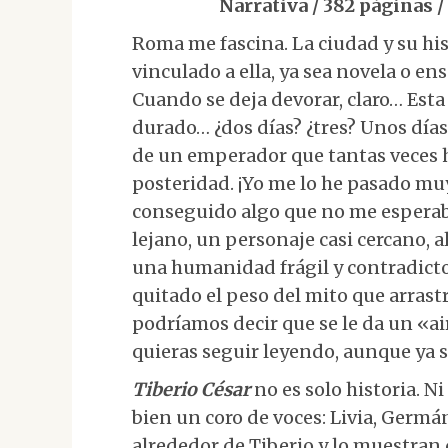
Narrativa / 382 páginas 
Roma me fascina. La ciudad y su his
vinculado a ella, ya sea novela o en
Cuando se deja devorar, claro… Est
durado… ¿dos días? ¿tres? Unos días
de un emperador que tantas veces h
posteridad. ¡Yo me lo he pasado muy
conseguido algo que no me esperab
lejano, un personaje casi cercano, 
una humanidad frágil y contradictor
quitado el peso del mito que arrastr
podríamos decir que se le da un «ai
quieras seguir leyendo, aunque ya s
Tiberio César
no es solo historia. N
bien un coro de voces: Livia, Germán
alrededor de Tiberio y lo muestran d