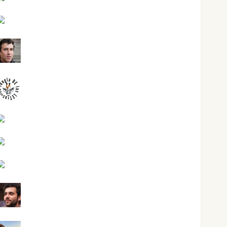
José Antonio Castro Cebrián
Juanjo Melgarejo
jungladelasletras
Kiko Prian
Mar Carrillo
Mari Carmen Pérez
Maxi Sabela Tornes