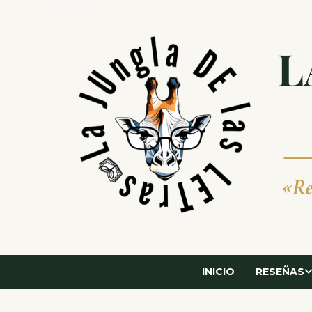
Saltar
al
contenido
INICIO
RESEÑAS