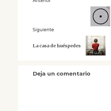
Navegación
Anterior
de
Entrada
anterior:
entradas
Siguiente
Siguiente
La casa de huéspedes
entrada:
Deja un comentario