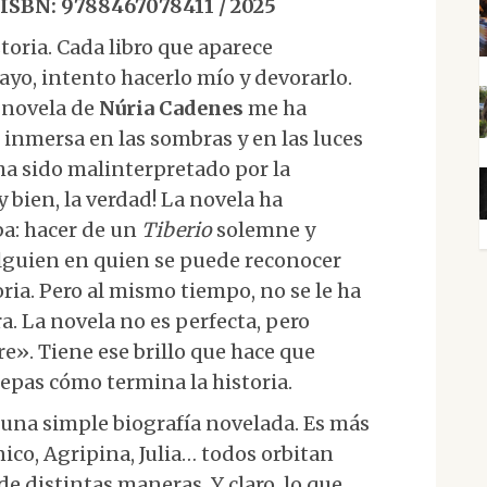
/ ISBN: 9788467078411 / 2025
toria. Cada libro que aparece
sayo, intento hacerlo mío y devorarlo.
a novela de
Núria Cadenes
me ha
 inmersa en las sombras y en las luces
a sido malinterpretado por la
 bien, la verdad! La novela ha
a: hacer de un
Tiberio
solemne y
alguien en quien se puede reconocer
ia. Pero al mismo tiempo, no se le ha
a. La novela no es perfecta, pero
re». Tiene ese brillo que hace que
epas cómo termina la historia.
i una simple biografía novelada. Es más
ico, Agripina, Julia… todos orbitan
e distintas maneras. Y claro, lo que