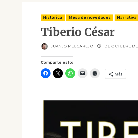
Histórica
Mesa de novedades
Narrativa
Tiberio César
JUANJO MELGAREJO
1 DE OCTUBRE DE
Comparte esto:
Más