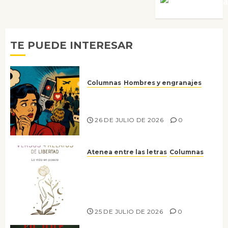
Víctor Mora
TE PUEDE INTERESAR
Columnas
Hombres y engranajes
Ya no confiamos ni en lo que
nos gusta
26 DE JULIO DE 2026
0
Atenea entre las letras
Columnas
Versos y relatos de libertad: el
canto a la conciencia de la
escritora peruana Sol del
Risco
25 DE JULIO DE 2026
0