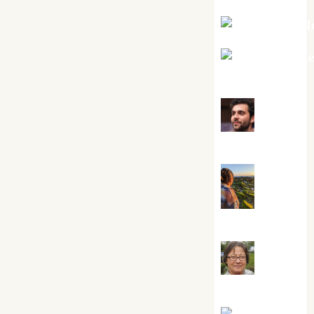
Mar Carrill
Mari Carm
Pérez
Maxi
Sabela Tornes
Noa
Guardia
Rosa
Villalejos