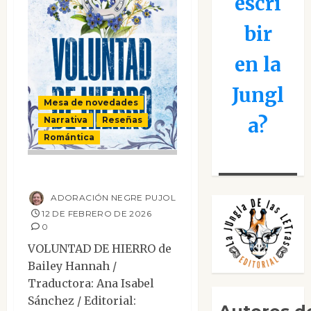
escri
bir
en la
Jungl
Mesa de novedades
a?
Narrativa
Reseñas
Romántica
Voluntad de hierro
ADORACIÓN NEGRE PUJOL
12 DE FEBRERO DE 2026
0
VOLUNTAD DE HIERRO de
Bailey Hannah /
Traductora: Ana Isabel
Sánchez / Editorial: