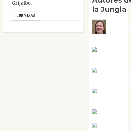
Autores d
Grijalbo...
la Jungla
LEER MÁS
Adoraci
Negre Pujol
Angie
Ballester
Aura Metze
Altamirano Sol
Aurelio R.
Silvano
Eva Fraile
Jesús Cuen