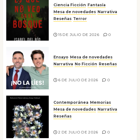
Ciencia Ficción
Fantasía
Mesa de novedades
Narrativa
Reseñas
Terror
Lo que no veo en el bosque
15 DE JULIO DE 2026
0
Ensayo
Mesa de novedades
Narrativa
No Ficción
Reseñas
¡No la líes!
6 DE JULIO DE 2026
0
Contemporánea
Memorias
Mesa de novedades
Narrativa
Reseñas
Tienes que mirar
2 DE JULIO DE 2026
0