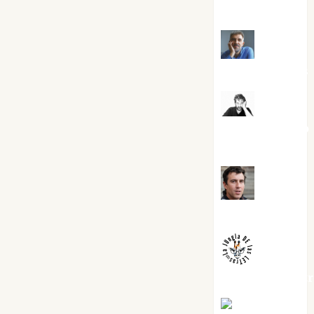
Torres
Joaquín
Rández Ramos
José
Antonio Castro
Cebrián
Juanjo
Melgarejo
jungladelaslet
Kiko Prian