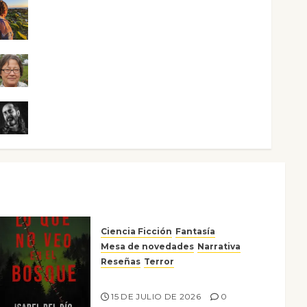
Noa Guardia
Rosa Villalejos
Víctor Morata
Ciencia Ficción
Fantasía
Mesa de novedades
Narrativa
Reseñas
Terror
Lo que no veo en el bosque
15 DE JULIO DE 2026
0