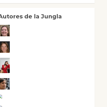
Autores de la Jungla
Adoración Negre Pujol
Angie Ballester
Aura Metzeri Altamirano Solar
Aurelio R. Silvano
Eva Fraile