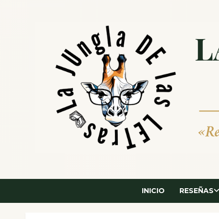
Saltar
al
contenido
INICIO
RESEÑAS