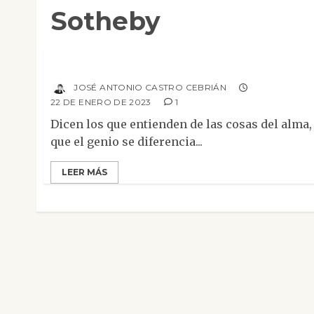
Sotheby
Columnas
Hoy es jueves, le pese a quien le pese
«Zervos», de Pablo Picasso
JOSÉ ANTONIO CASTRO CEBRIÁN
22 DE ENERO DE 2023
1
Dicen los que entienden de las cosas del alma,
que el genio se diferencia...
LEER MÁS