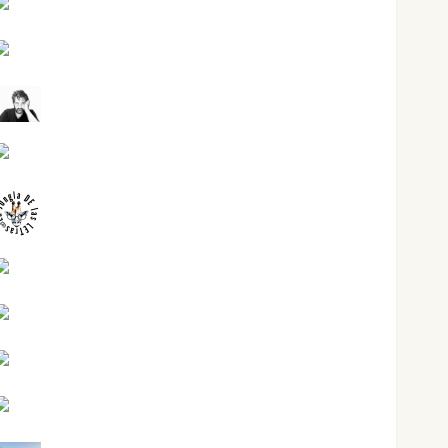
Jesús Cuenca Torres
Joaquín Rández Ramos
José Antonio Castro Cebrián
Juanjo Melgarejo
jungladelasletras
Kiko Prian
Mar Carrillo
Mari Carmen Pérez
Maxi Sabela Tornes