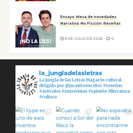
Ensayo
Mesa de novedades
Narrativa
No Ficción
Reseñas
¡No la líes!
6 DE JULIO DE 2026
0
la_jungladelasletras
La Jungla de las Letras Magacín cultural
dirigido por @jacastroescritor #reseñas
#artículos #entrevistas #opinión #literatura
#cultura