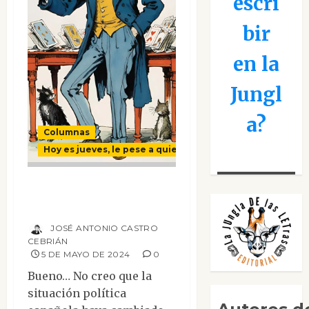
escri
bir
en la
Jungl
a?
Columnas
Hoy es jueves, le pese a quien le pese
De bastiones y
naipes
JOSÉ ANTONIO CASTRO
CEBRIÁN
5 DE MAYO DE 2024
0
Bueno… No creo que la
situación política