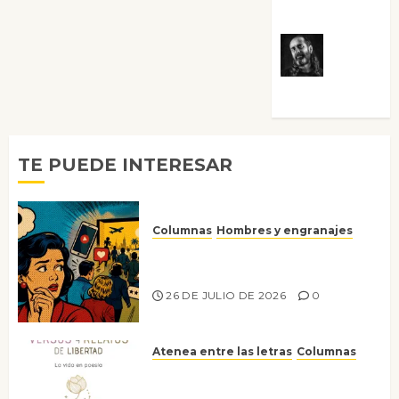
Villalejos
Víctor
Morata
TE PUEDE INTERESAR
Columnas
Hombres y engranajes
Ya no confiamos ni en lo que
nos gusta
26 DE JULIO DE 2026
0
Atenea entre las letras
Columnas
Versos y relatos de libertad: el
canto a la conciencia de la