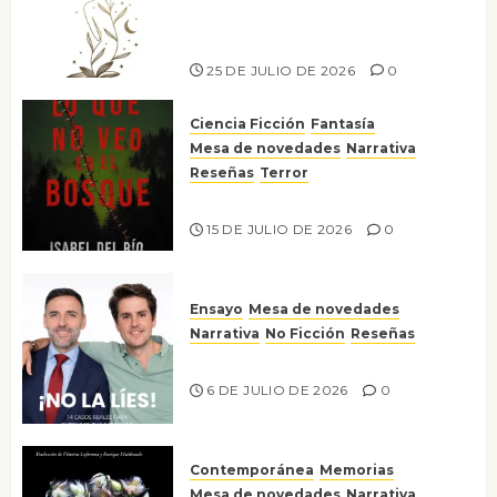
escritora peruana Sol del
Risco
25 DE JULIO DE 2026
0
Ciencia Ficción
Fantasía
Mesa de novedades
Narrativa
Reseñas
Terror
Lo que no veo en el bosque
15 DE JULIO DE 2026
0
Ensayo
Mesa de novedades
Narrativa
No Ficción
Reseñas
¡No la líes!
6 DE JULIO DE 2026
0
Contemporánea
Memorias
Mesa de novedades
Narrativa