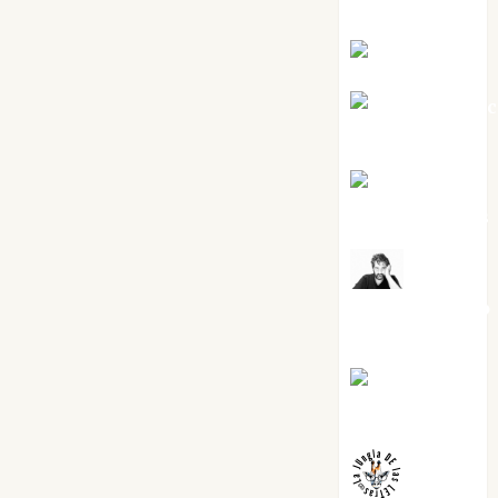
Silvano
Eva Fraile
Jesús Cuen
Torres
Joaquín
Rández Ramos
José
Antonio Castro
Cebrián
Juanjo
Melgarejo