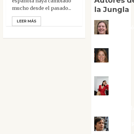
Autores d
española haya cambiado
mucho desde el pasado...
la Jungla
LEER MÁS
Adoraci
Negre Pujol
Angie
Ballester
Aura
Metzeri
Altamirano Sol
Aurelio R