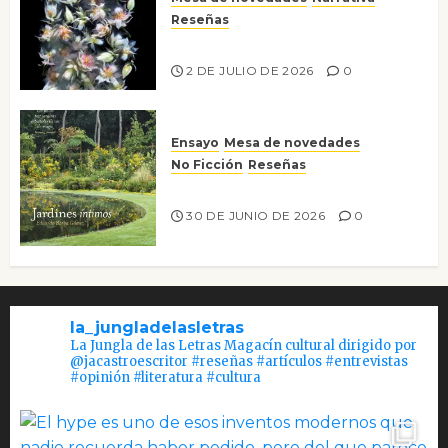
Reseñas
Tienes que mirar
2 DE JULIO DE 2026
0
Ensayo
Mesa de novedades
No Ficción
Reseñas
Jardines íntimos
30 DE JUNIO DE 2026
0
la_jungladelasletras
La Jungla de las Letras Magacín cultural dirigido por
@jacastroescritor #reseñas #artículos #entrevistas
#opinión #literatura #cultura