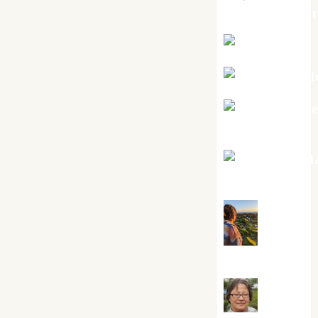
jungladelaslet
Kiko Prian
Mar Carrill
Mari Carm
Pérez
Maxi Sabel
Tornes
Noa
Guardia
Rosa