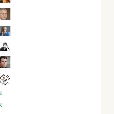
Jesús Cuenca Torres
Joaquín Rández Ramos
José Antonio Castro Cebrián
Juanjo Melgarejo
jungladelasletras
Kiko Prian
Mar Carrillo