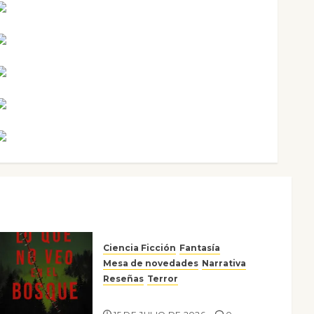
Mari Carmen Pérez
Maxi Sabela Tornes
Noa Guardia
Rosa Villalejos
Víctor Morata
Ciencia Ficción
Fantasía
Mesa de novedades
Narrativa
Reseñas
Terror
Lo que no veo en el bosque