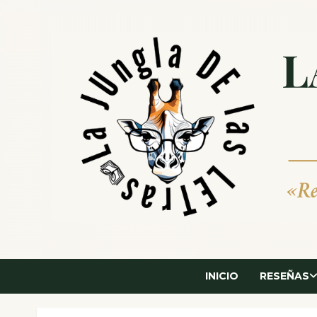
Saltar
al
contenido
INICIO
RESEÑAS