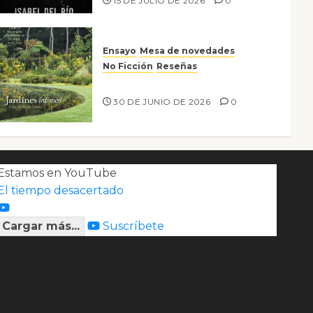
15 DE JULIO DE 2026
0
Ensayo
Mesa de novedades
No Ficción
Reseñas
Jardines íntimos
30 DE JUNIO DE 2026
0
Estamos en YouTube
El tiempo desacertado
Cargar más...
Suscríbete