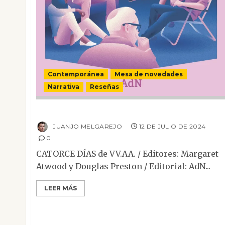
Contemporánea
Mesa de novedades
Narrativa
Reseñas
Catorce días
JUANJO MELGAREJO
12 DE JULIO DE 2024
0
CATORCE DÍAS de VV.AA. / Editores: Margaret
Atwood y Douglas Preston / Editorial: AdN...
LEER MÁS