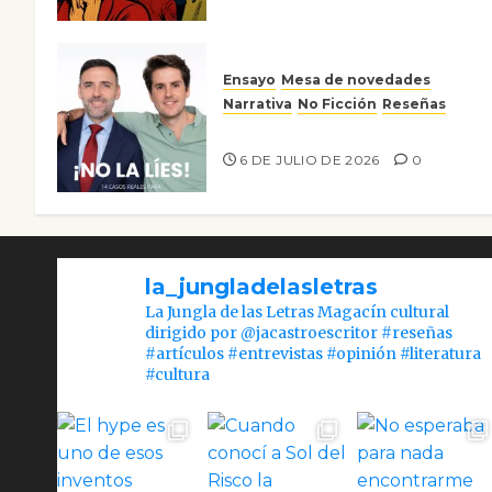
Ensayo
Mesa de novedades
Narrativa
No Ficción
Reseñas
¡No la líes!
6 DE JULIO DE 2026
0
la_jungladelasletras
La Jungla de las Letras Magacín cultural
dirigido por @jacastroescritor #reseñas
#artículos #entrevistas #opinión #literatura
#cultura