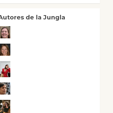
Autores de la Jungla
Adoración Negre Pujol
Angie Ballester
Aura Metzeri Altamirano Solar
Aurelio R. Silvano
Eva Fraile