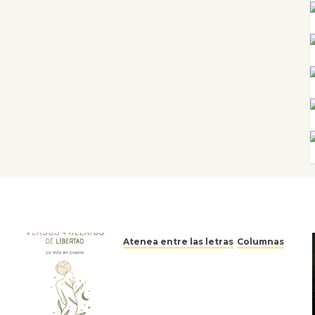
Atenea entre las letras
Columnas
Versos y relatos de libertad:
el canto a la conciencia de la
escritora peruana Sol del
Risco