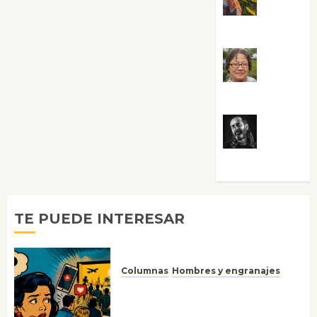
Guardia
Rosa
Villalejos
Víctor
Morata
TE PUEDE INTERESAR
Columnas
Hombres y engranajes
Ya no confiamos ni en lo que
nos gusta