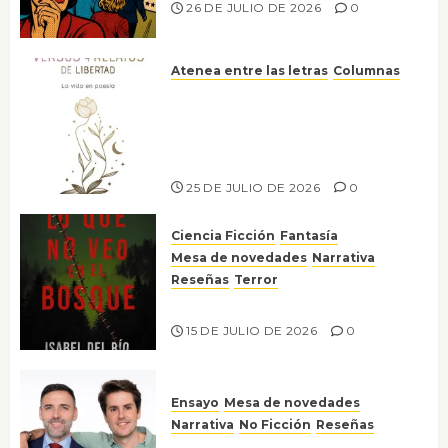
26 DE JULIO DE 2026
0
Atenea entre las letras
Columnas
Versos y relatos de libertad: el
canto a la conciencia de la
escritora peruana Sol del
Risco
25 DE JULIO DE 2026
0
Ciencia Ficción
Fantasía
Mesa de novedades
Narrativa
Reseñas
Terror
Lo que no veo en el bosque
15 DE JULIO DE 2026
0
Ensayo
Mesa de novedades
Narrativa
No Ficción
Reseñas