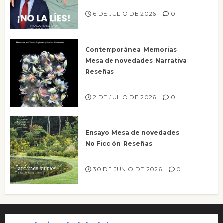
¡No la líes!
6 DE JULIO DE 2026
0
Contemporánea
Memorias
Mesa de novedades
Narrativa
Reseñas
Tienes que mirar
2 DE JULIO DE 2026
0
Ensayo
Mesa de novedades
No Ficción
Reseñas
Jardines íntimos
30 DE JUNIO DE 2026
0