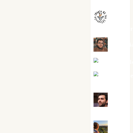
Melgarejo
jungladelaslet
Kiko Pri
Mar Carrill
Mari Carm
Pérez
Maxi
Sabela Tornes
Noa