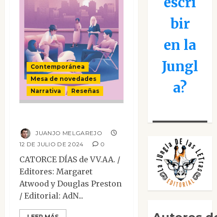
escri
bir
en la
Jungl
Contemporánea
Mesa de novedades
a?
Narrativa
Reseñas
Catorce días
JUANJO MELGAREJO
12 DE JULIO DE 2024
0
CATORCE DÍAS de VV.AA. /
Editores: Margaret
Atwood y Douglas Preston
/ Editorial: AdN...
LEER MÁS