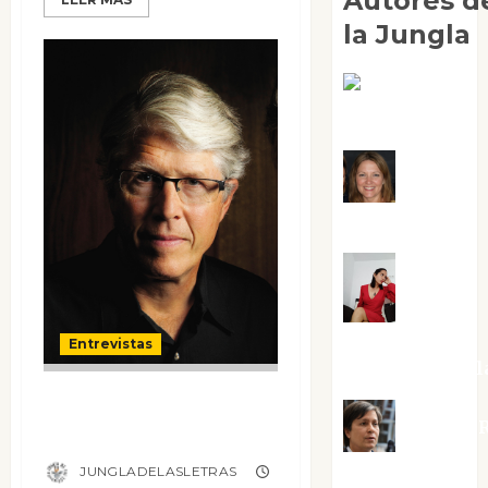
Autores d
la Jungla
Adoración
Negre Pujol
Angie
Ballester
Aura
Metzeri
Entrevistas
Altamirano Sol
Entrevista a
Aurelio R
Douglas Preston
Silvano
JUNGLADELASLETRAS