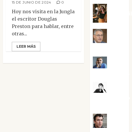
15 DE JUNIO DE 2024
0
Hoy nos visita en la Jungla
Eva Frai
el escritor Douglas
Preston para hablar, entre
otras...
Jesús
LEER MÁS
Cuenca Torres
Joaquín
Rández Ramos
José
Antonio Castro
Cebrián
Juanjo