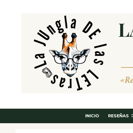
Saltar
al
contenido
INICIO
RESEÑAS