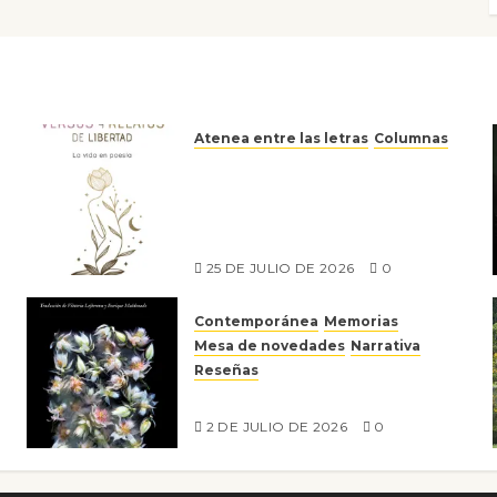
Atenea entre las letras
Columnas
Versos y relatos de libertad:
el canto a la conciencia de la
escritora peruana Sol del
Risco
25 DE JULIO DE 2026
0
Contemporánea
Memorias
Mesa de novedades
Narrativa
Reseñas
Tienes que mirar
2 DE JULIO DE 2026
0