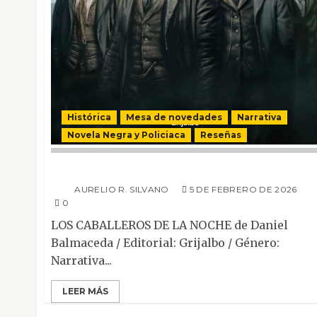
Histórica
Mesa de novedades
Narrativa
Novela Negra y Policiaca
Reseñas
Los caballeros de la noche
AURELIO R. SILVANO
5 DE FEBRERO DE 2026
0
LOS CABALLEROS DE LA NOCHE de Daniel
Balmaceda / Editorial: Grijalbo / Género:
Narrativa...
LEER MÁS