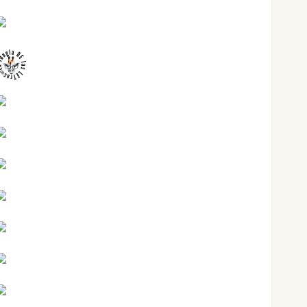
Juanjo Melgarejo
jungladelasletras
Kiko Prian
Mar Carrillo
Mari Carmen Pérez
Maxi Sabela Tornes
Noa Guardia
Rosa Villalejos
Víctor Morata