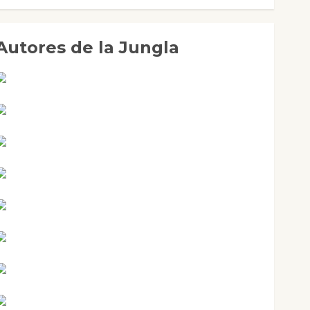
Autores de la Jungla
Adoración Negre Pujol
Angie Ballester
Aura Metzeri Altamirano Solar
Aurelio R. Silvano
Eva Fraile
Jesús Cuenca Torres
Joaquín Rández Ramos
José Antonio Castro Cebrián