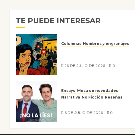
TE PUEDE INTERESAR
Columnas
Hombres y engranajes
Ya no confiamos ni en lo que
nos gusta
26 DE JULIO DE 2026
0
Ensayo
Mesa de novedades
Narrativa
No Ficción
Reseñas
¡No la líes!
6 DE JULIO DE 2026
0