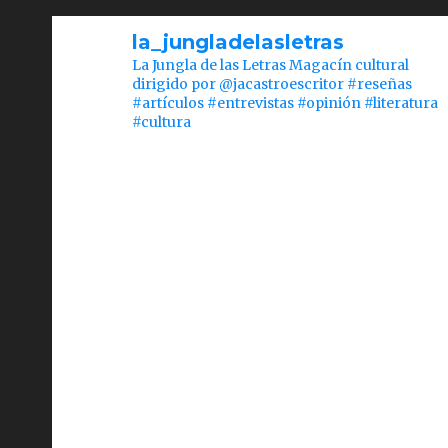
la_jungladelasletras
La Jungla de las Letras Magacín cultural
dirigido por @jacastroescritor #reseñas
#artículos #entrevistas #opinión #literatura
#cultura