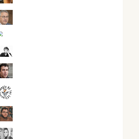
Jesús Cuenca Torres
Joaquín Rández Ramos
José Antonio Castro Cebrián
Juanjo Melgarejo
jungladelasletras
Kiko Prian
Mar Carrillo