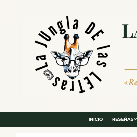
Saltar
al
contenido
INICIO
RESEÑAS