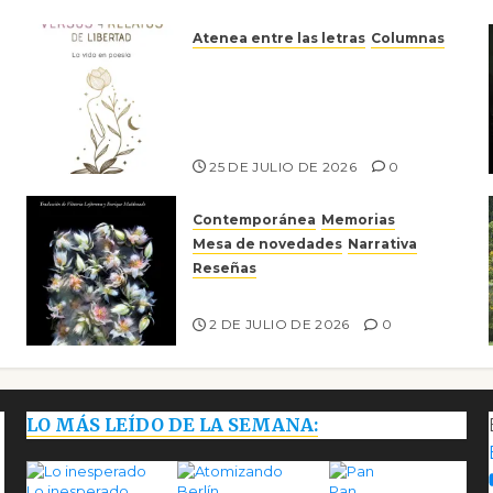
Atenea entre las letras
Columnas
Versos y relatos de libertad:
el canto a la conciencia de la
escritora peruana Sol del
Risco
25 DE JULIO DE 2026
0
Contemporánea
Memorias
Mesa de novedades
Narrativa
Reseñas
Tienes que mirar
2 DE JULIO DE 2026
0
LO MÁS LEÍDO DE LA SEMANA:
Lo inesperado
Pan