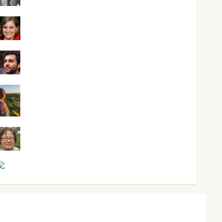
Mari Carmen Pérez
Maxi Sabela Tornes
Noa Guardia
Rosa Villalejos
Víctor Morata