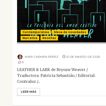
Contemporánea
Mesa de novedades
Narrativa
Reseñas
Leather & Lark
MARI CARMEN PÉREZ
21 DE MARZO DE 2025
0
LEATHER & LARK de Brynne Weaver /
Traductora: Patricia Sebastián / Editorial:
Contraluz /...
LEER MÁS