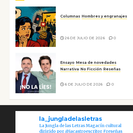
Columnas
Hombres y engranajes
Ya no confiamos ni en lo que
nos gusta
26 DE JULIO DE 2026
0
Ensayo
Mesa de novedades
Narrativa
No Ficción
Reseñas
¡No la líes!
6 DE JULIO DE 2026
0
la_jungladelasletras
La Jungla de las Letras Magacín cultural
dirigido por @jacastroescritor #reseñas