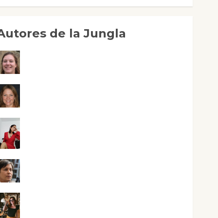
Autores de la Jungla
Adoración Negre Pujol
Angie Ballester
Aura Metzeri Altamirano Solar
Aurelio R. Silvano
Eva Fraile