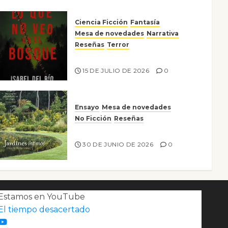
Ciencia Ficción
Fantasía
Mesa de novedades
Narrativa
Reseñas
Terror
Lo que no veo en el bosque
15 DE JULIO DE 2026
0
Ensayo
Mesa de novedades
No Ficción
Reseñas
Jardines íntimos
30 DE JUNIO DE 2026
0
Estamos en YouTube
El tiempo desacertado