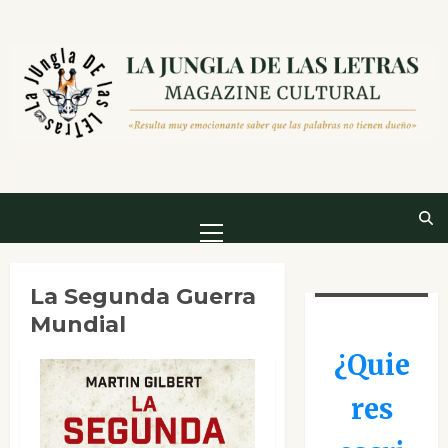
Saltar
al
contenido
Menú
principal
La Segunda Guerra
Mundial
¿Quie
res