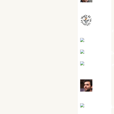
Melgarejo
jungladelaslet
Kiko Prian
Mar Carrill
Mari Carm
Pérez
Maxi
Sabela Tornes
Noa Guardi