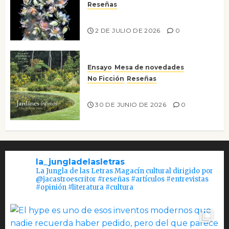
Reseñas
Tienes que mirar
2 DE JULIO DE 2026
0
Ensayo
Mesa de novedades
No Ficción
Reseñas
Jardines íntimos
30 DE JUNIO DE 2026
0
la_jungladelasletras
La Jungla de las Letras Magacín cultural dirigido por
@jacastroescritor #reseñas #artículos #entrevistas
#opinión #literatura #cultura