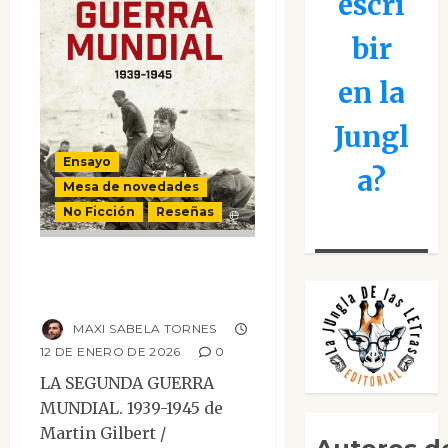
escri
bir
en la
Jungl
Ensayo
a?
Mesa de novedades
No Ficción
Reseñas
La Segunda Guerra
Mundial. 1939-1945
MAXI SABELA TORNES
12 DE ENERO DE 2026
0
LA SEGUNDA GUERRA
MUNDIAL. 1939-1945 de
Martin Gilbert /