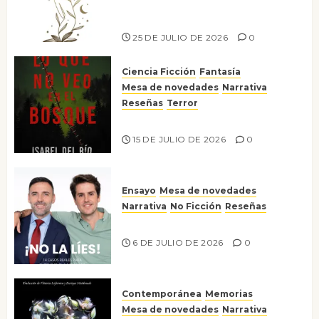
escritora peruana Sol del
Risco
25 DE JULIO DE 2026
0
Ciencia Ficción
Fantasía
Mesa de novedades
Narrativa
Reseñas
Terror
Lo que no veo en el bosque
15 DE JULIO DE 2026
0
Ensayo
Mesa de novedades
Narrativa
No Ficción
Reseñas
¡No la líes!
6 DE JULIO DE 2026
0
Contemporánea
Memorias
Mesa de novedades
Narrativa