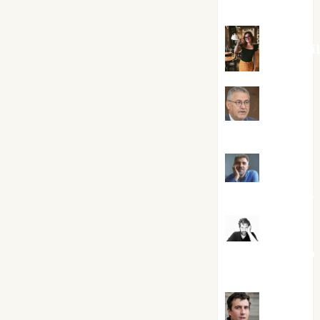
Silvano
Eva Frai
Jesús
Cuenca Torres
Joaquín
Rández Ramos
José
Antonio Castro
Cebrián
Juanjo