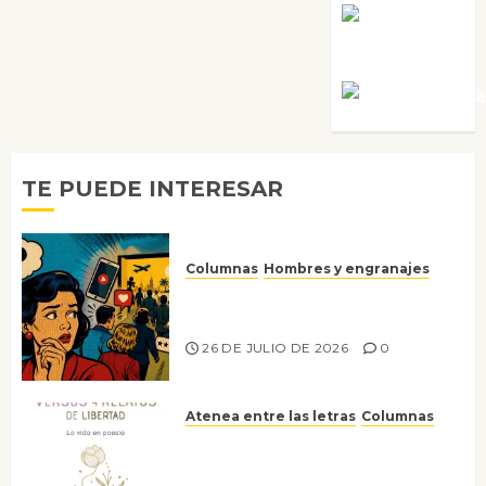
Rosa
Villalejos
Víctor Mora
TE PUEDE INTERESAR
Columnas
Hombres y engranajes
Ya no confiamos ni en lo que
nos gusta
26 DE JULIO DE 2026
0
Atenea entre las letras
Columnas
Versos y relatos de libertad: el
canto a la conciencia de la