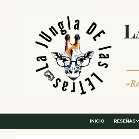
Saltar
al
contenido
INICIO
RESEÑAS