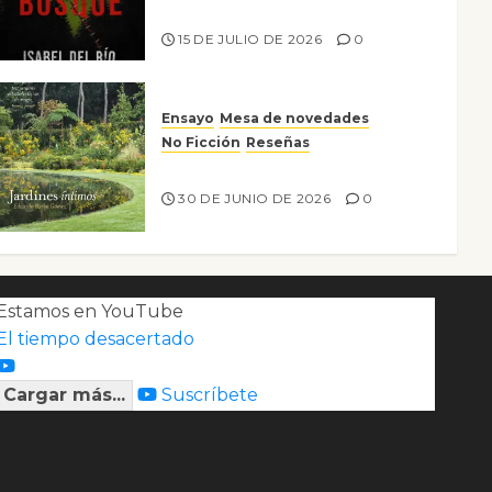
Lo que no veo en el bosque
15 DE JULIO DE 2026
0
Ensayo
Mesa de novedades
No Ficción
Reseñas
Jardines íntimos
30 DE JUNIO DE 2026
0
Estamos en YouTube
El tiempo desacertado
Cargar más...
Suscríbete