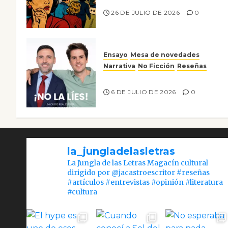
26 DE JULIO DE 2026
0
Ensayo
Mesa de novedades
Narrativa
No Ficción
Reseñas
¡No la líes!
6 DE JULIO DE 2026
0
la_jungladelasletras
La Jungla de las Letras Magacín cultural
dirigido por @jacastroescritor #reseñas
#artículos #entrevistas #opinión #literatura
#cultura