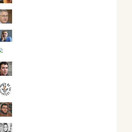
Jesús Cuenca Torres
Joaquín Rández Ramos
José Antonio Castro Cebrián
Juanjo Melgarejo
jungladelasletras
Kiko Prian
Mar Carrillo