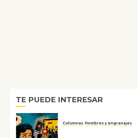
TE PUEDE INTERESAR
Columnas
Hombres y engranajes
Ya no confiamos ni en lo que
nos gusta