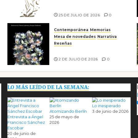
escritora peruana Sol del
Risco
25 DE JULIO DE 2026
0
Contemporánea
Memorias
Mesa de novedades
Narrativa
Reseñas
Tienes que mirar
2 DE JULIO DE 2026
0
LO MÁS LEÍDO DE LA SEMANA:
Lo inesperado
Atomizando Berlín
3 de junio de 2026
Entrevista a Ángel
25 de mayo de
Francisco Sánchez
2026
Escobar
20 de junio de