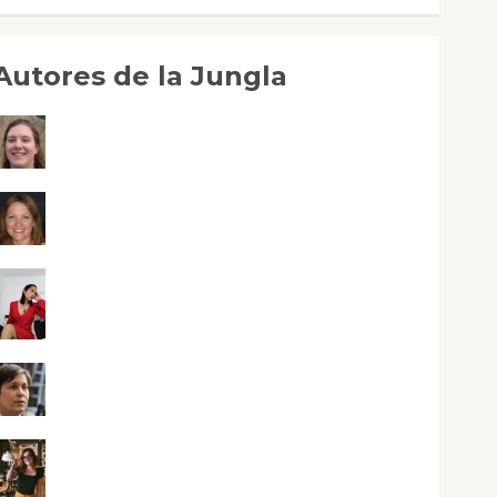
Autores de la Jungla
Adoración Negre Pujol
Angie Ballester
Aura Metzeri Altamirano Solar
Aurelio R. Silvano
Eva Fraile