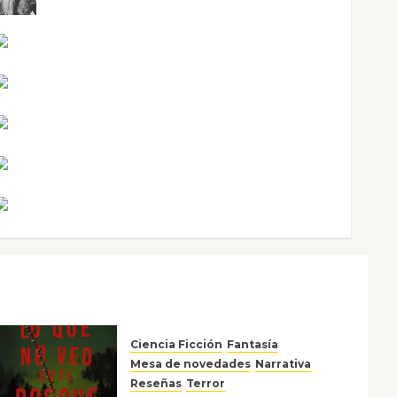
Mari Carmen Pérez
Maxi Sabela Tornes
Noa Guardia
Rosa Villalejos
Víctor Morata
Ciencia Ficción
Fantasía
Mesa de novedades
Narrativa
Reseñas
Terror