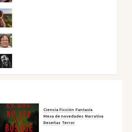
Noa Guardia
Rosa Villalejos
Víctor Morata
Ciencia Ficción
Fantasía
Mesa de novedades
Narrativa
Reseñas
Terror
Lo que no veo en el bosque