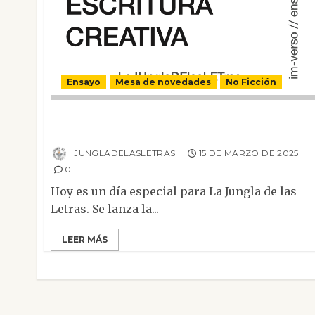
Ensayo
Mesa de novedades
No Ficción
Nace im-verso, nuestra colección de ensayo
y poesía
JUNGLADELASLETRAS
15 DE MARZO DE 2025
0
Hoy es un día especial para La Jungla de las
Letras. Se lanza la...
LEER MÁS