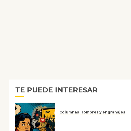
TE PUEDE INTERESAR
Columnas
Hombres y engranajes
Ya no confiamos ni en lo que
nos gusta