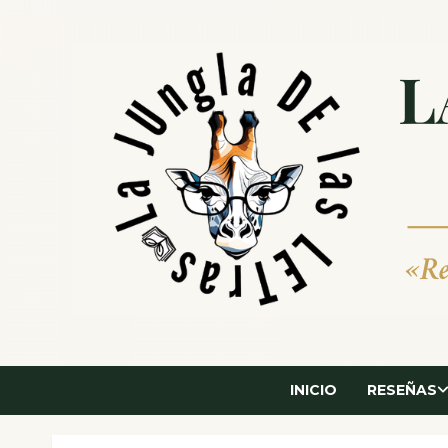
Saltar
al
contenido
INICIO
RESEÑAS