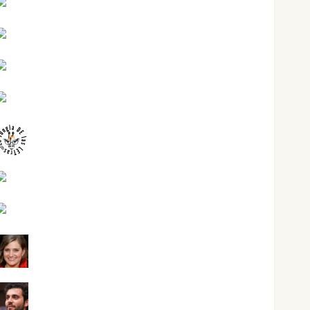
Jesús Cuenca Torres
Joaquín Rández Ramos
José Antonio Castro Cebrián
Juanjo Melgarejo
jungladelasletras
Kiko Prian
Mar Carrillo
Mari Carmen Pérez
Maxi Sabela Tornes