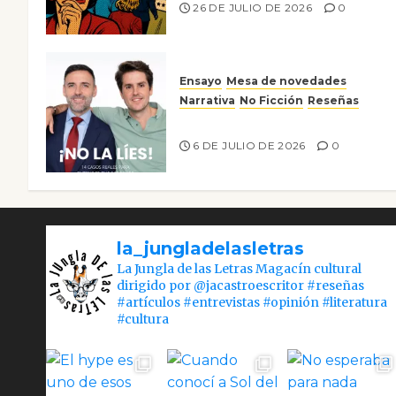
26 DE JULIO DE 2026
0
Ensayo
Mesa de novedades
Narrativa
No Ficción
Reseñas
¡No la líes!
6 DE JULIO DE 2026
0
la_jungladelasletras
La Jungla de las Letras Magacín cultural
dirigido por @jacastroescritor #reseñas
#artículos #entrevistas #opinión #literatura
#cultura