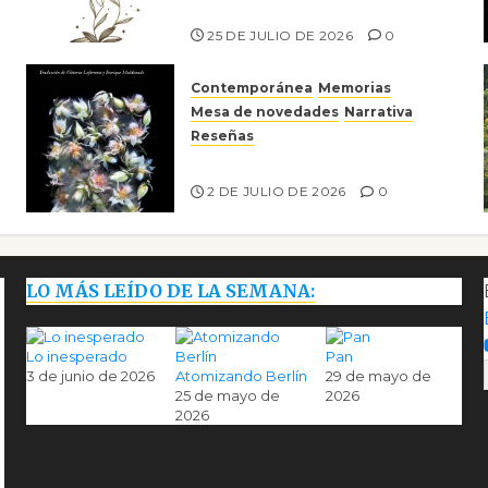
Risco
25 DE JULIO DE 2026
0
Contemporánea
Memorias
Mesa de novedades
Narrativa
Reseñas
Tienes que mirar
2 DE JULIO DE 2026
0
LO MÁS LEÍDO DE LA SEMANA:
Lo inesperado
Pan
3 de junio de 2026
Atomizando Berlín
29 de mayo de
25 de mayo de
2026
2026