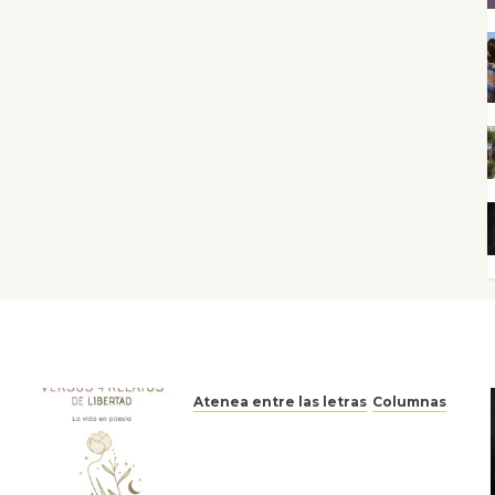
Atenea entre las letras
Columnas
Versos y relatos de libertad:
el canto a la conciencia de la
escritora peruana Sol del