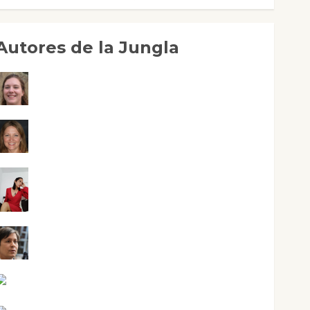
Autores de la Jungla
Adoración Negre Pujol
Angie Ballester
Aura Metzeri Altamirano Solar
Aurelio R. Silvano
Eva Fraile