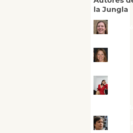
Autores d
la Jungla
Adoraci
Negre Pujol
Angie
Ballester
Aura
Metzeri
Altamirano Sol
Aurelio R