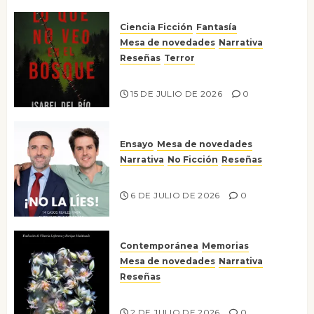
Ciencia Ficción
Fantasía
Mesa de novedades
Narrativa
Reseñas
Terror
Lo que no veo en el bosque
15 DE JULIO DE 2026
0
Ensayo
Mesa de novedades
Narrativa
No Ficción
Reseñas
¡No la líes!
6 DE JULIO DE 2026
0
Contemporánea
Memorias
Mesa de novedades
Narrativa
Reseñas
Tienes que mirar
2 DE JULIO DE 2026
0