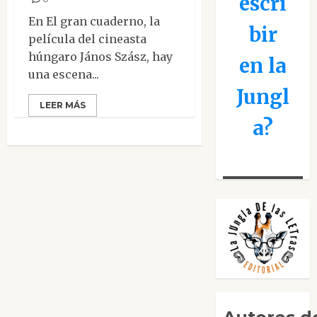
escri
En El gran cuaderno, la
bir
película del cineasta
húngaro János Szász, hay
en la
una escena...
Jungl
LEER MÁS
a?