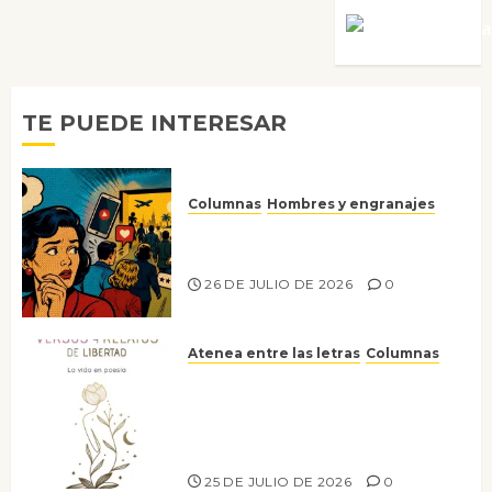
Víctor Mora
TE PUEDE INTERESAR
Columnas
Hombres y engranajes
Ya no confiamos ni en lo que
nos gusta
26 DE JULIO DE 2026
0
Atenea entre las letras
Columnas
Versos y relatos de libertad: el
canto a la conciencia de la
escritora peruana Sol del
Risco
25 DE JULIO DE 2026
0