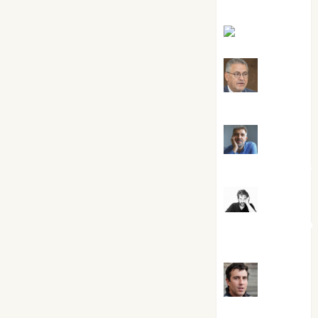
Silvano
Eva Fraile
Jesús
Cuenca Torres
Joaquín
Rández Ramos
José
Antonio Castro
Cebrián
Juanjo
Melgarejo