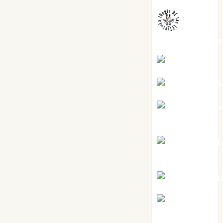
jungladelaslet
Kiko Prian
Mar Carrill
Mari Carm
Pérez
Maxi Sabel
Tornes
Noa Guardi
Rosa
Villalejos