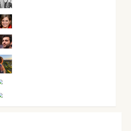
Mar Carrillo
Mari Carmen Pérez
Maxi Sabela Tornes
Noa Guardia
Rosa Villalejos
Víctor Morata