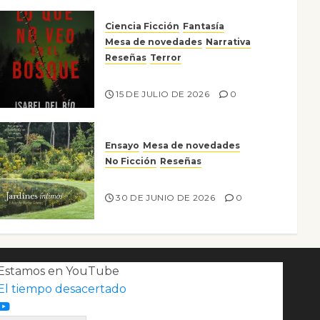
Ciencia Ficción
Fantasía
Mesa de novedades
Narrativa
Reseñas
Terror
Lo que no veo en el bosque
15 DE JULIO DE 2026
0
Ensayo
Mesa de novedades
No Ficción
Reseñas
Jardines íntimos
30 DE JUNIO DE 2026
0
Estamos en YouTube
El tiempo desacertado