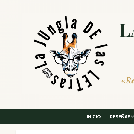
Saltar
al
contenido
INICIO
RESEÑAS