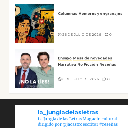
Columnas
Hombres y engranajes
Ya no confiamos ni en lo que
nos gusta
26 DE JULIO DE 2026
0
Ensayo
Mesa de novedades
Narrativa
No Ficción
Reseñas
¡No la líes!
6 DE JULIO DE 2026
0
la_jungladelasletras
La Jungla de las Letras Magacín cultural
dirigido por @jacastroescritor #reseñas