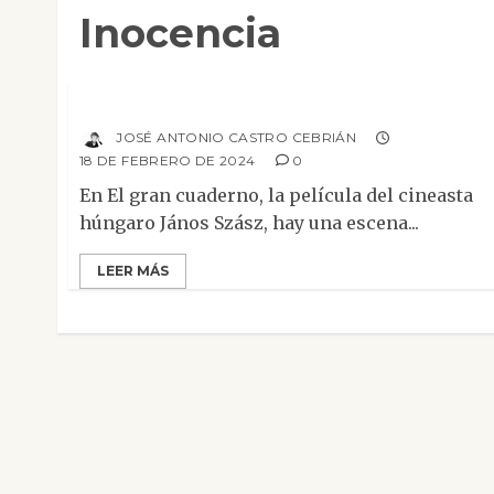
Inocencia
Columnas
Hoy es jueves, le pese a quien le pese
Inocencia
JOSÉ ANTONIO CASTRO CEBRIÁN
18 DE FEBRERO DE 2024
0
En El gran cuaderno, la película del cineasta
húngaro János Szász, hay una escena...
LEER MÁS