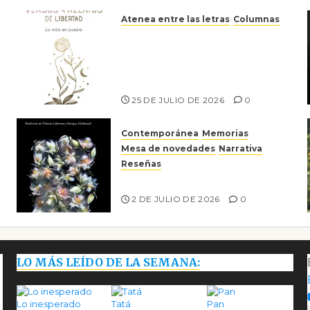
Atenea entre las letras
Columnas
Versos y relatos de libertad:
el canto a la conciencia de la
escritora peruana Sol del
Risco
25 DE JULIO DE 2026
0
Contemporánea
Memorias
Mesa de novedades
Narrativa
Reseñas
Tienes que mirar
2 DE JULIO DE 2026
0
LO MÁS LEÍDO DE LA SEMANA:
Lo inesperado
Tatá
Pan