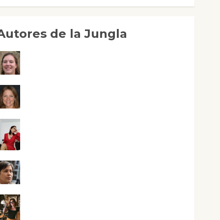
Autores de la Jungla
Adoración Negre Pujol
Angie Ballester
Aura Metzeri Altamirano Solar
Aurelio R. Silvano
Eva Fraile