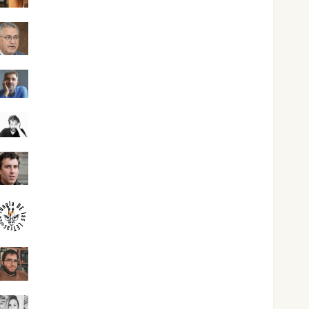
Jesús Cuenca Torres
Joaquín Rández Ramos
José Antonio Castro Cebrián
Juanjo Melgarejo
jungladelasletras
Kiko Prian