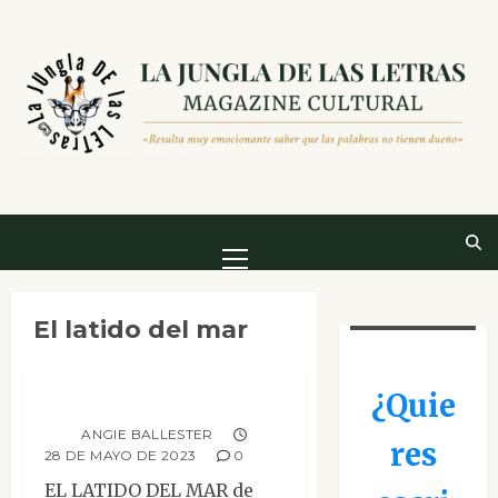
Saltar
al
contenido
Menú
principal
Histórica
Mesa de novedades
El latido del mar
Narrativa
Reseñas
El latido del mar
¿Quie
ANGIE BALLESTER
res
28 DE MAYO DE 2023
0
EL LATIDO DEL MAR de