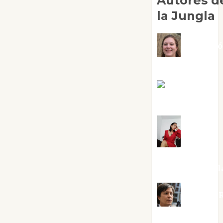
Autores d
la Jungla
Adoraci
Negre Pujol
Angie
Ballester
Aura
Metzeri
Altamirano Sol
Aurelio R
Silvano