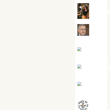
Eva Frai
Jesús
Cuenca Torres
Joaquín
Rández Ramos
José Antoni
Castro Cebrián
Juanjo
Melgarejo