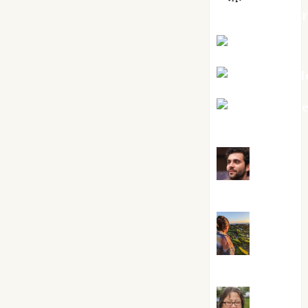
jungladelaslet
Kiko Prian
Mar Carrill
Mari Carm
Pérez
Maxi
Sabela Tornes
Noa
Guardia
Rosa