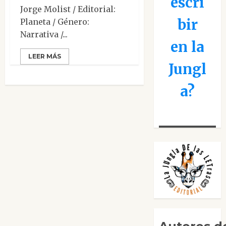
escri
Jorge Molist / Editorial:
bir
Planeta / Género:
Narrativa /...
en la
LEER MÁS
Jungl
a?