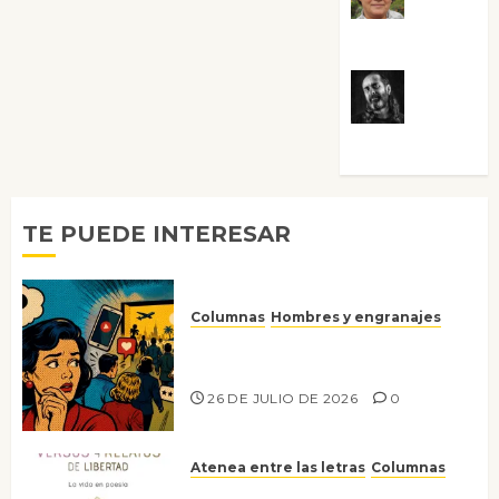
Villalejos
Víctor
Morata
TE PUEDE INTERESAR
Columnas
Hombres y engranajes
Ya no confiamos ni en lo que
nos gusta
26 DE JULIO DE 2026
0
Atenea entre las letras
Columnas
Versos y relatos de libertad: el