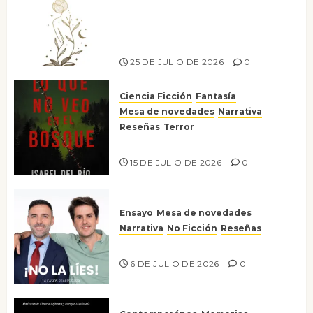
canto a la conciencia de la
escritora peruana Sol del
Risco
25 DE JULIO DE 2026
0
Ciencia Ficción
Fantasía
Mesa de novedades
Narrativa
Reseñas
Terror
Lo que no veo en el bosque
15 DE JULIO DE 2026
0
Ensayo
Mesa de novedades
Narrativa
No Ficción
Reseñas
¡No la líes!
6 DE JULIO DE 2026
0