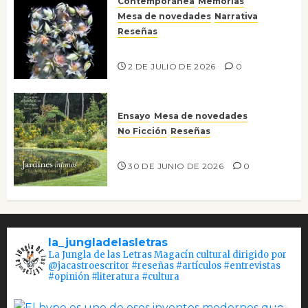
Contemporánea
Memorias
Mesa de novedades
Narrativa
Reseñas
Tienes que mirar
2 DE JULIO DE 2026
0
Ensayo
Mesa de novedades
No Ficción
Reseñas
Jardines íntimos
30 DE JUNIO DE 2026
0
la_jungladelasletras
La Jungla de las Letras Magacín cultural dirigido por
@jacastroescritor #reseñas #artículos #entrevistas
#opinión #literatura #cultura