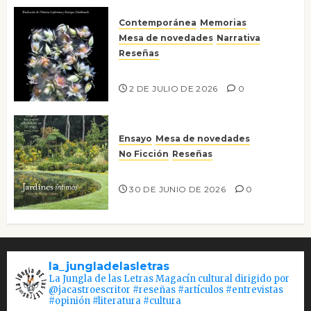
Contemporánea
Memorias
Mesa de novedades
Narrativa
Reseñas
Tienes que mirar
2 DE JULIO DE 2026
0
Ensayo
Mesa de novedades
No Ficción
Reseñas
Jardines íntimos
30 DE JUNIO DE 2026
0
la_jungladelasletras
La Jungla de las Letras Magacín cultural dirigido por
@jacastroescritor #reseñas #artículos #entrevistas
#opinión #literatura #cultura