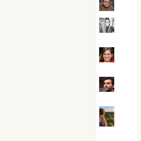
Kiko Pri
Mar
Carrillo
Mari
Carmen Pérez
Maxi
Sabela Tornes
Noa
Guardia