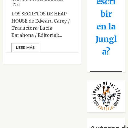
escri
0
bir
LOS SECRETOS DE HEAP
HOUSE de Edward Carey /
en la
Traductora: Lucía
Barahona / Editorial:...
Jungl
LEER MÁS
a?