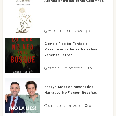
Atenea entre las letras
Columnas
Versos y relatos de libertad: el
canto a la conciencia de la
escritora peruana Sol del
Risco
25 DE JULIO DE 2026
0
Ciencia Ficción
Fantasía
Mesa de novedades
Narrativa
Reseñas
Terror
Lo que no veo en el bosque
15 DE JULIO DE 2026
0
Ensayo
Mesa de novedades
Narrativa
No Ficción
Reseñas
¡No la líes!
6 DE JULIO DE 2026
0