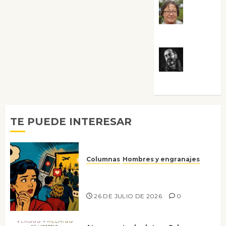
Rosa
Villalejos
Víctor
Morata
TE PUEDE INTERESAR
Columnas
Hombres y engranajes
Ya no confiamos ni en lo que
nos gusta
26 DE JULIO DE 2026
0