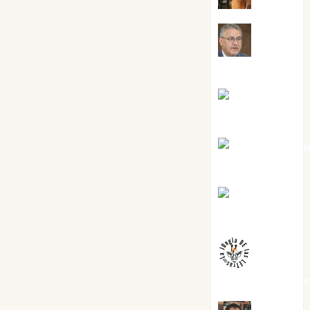
Jesús
Cuenca Torres
Joaquín
Rández Ramos
José Antoni
Castro Cebrián
Juanjo
Melgarejo
jungladelaslet