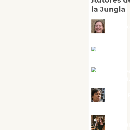
Autores d
la Jungla
Adoraci
Negre Pujol
Angie
Ballester
Aura Metze
Altamirano Sol
Aurelio R
Silvano
Eva Frai