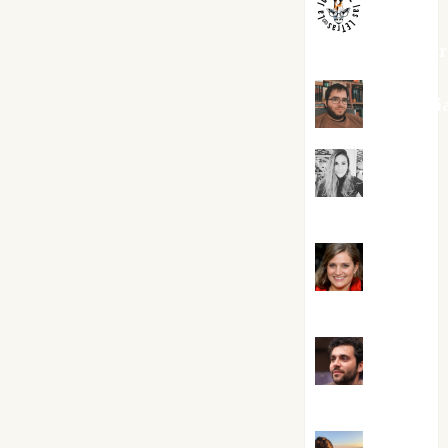
jungladelaslet
Kiko Pri
Mar
Carrillo
Mari
Carmen Pérez
Maxi
Sabela Tornes