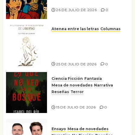
nos gusta
26 DE JULIO DE 2026
0
Atenea entre las letras
Columnas
Versos y relatos de libertad: el
canto a la conciencia de la
escritora peruana Sol del
Risco
25 DE JULIO DE 2026
0
Ciencia Ficción
Fantasía
Mesa de novedades
Narrativa
Reseñas
Terror
Lo que no veo en el bosque
15 DE JULIO DE 2026
0
Ensayo
Mesa de novedades