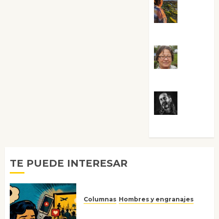
Noa
Guardia
Rosa
Villalejos
Víctor
Morata
TE PUEDE INTERESAR
Columnas
Hombres y engranajes
Ya no confiamos ni en lo que