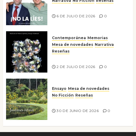
Narrativa
No Ficción
Reseñas
¡No la líes!
6 DE JULIO DE 2026
0
Contemporánea
Memorias
Mesa de novedades
Narrativa
Reseñas
Tienes que mirar
2 DE JULIO DE 2026
0
Ensayo
Mesa de novedades
No Ficción
Reseñas
Jardines íntimos
30 DE JUNIO DE 2026
0