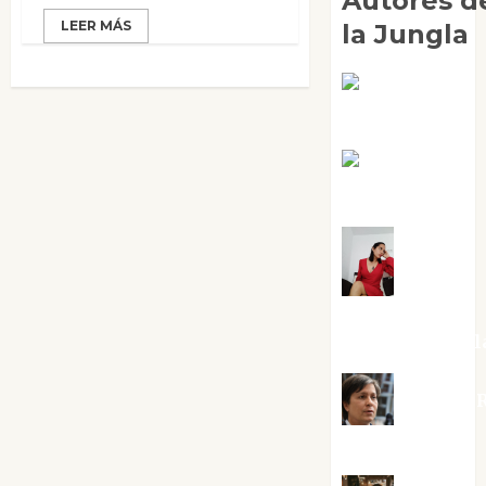
Autores d
LEER MÁS
la Jungla
Adoración
Negre Pujol
Angie
Ballester
Aura
Metzeri
Altamirano Sol
Aurelio R
Silvano