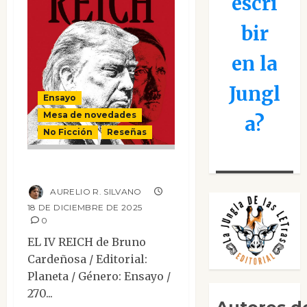
escri
bir
en la
Jungl
Ensayo
Mesa de novedades
a?
No Ficción
Reseñas
El IV Reich
AURELIO R. SILVANO
18 DE DICIEMBRE DE 2025
0
EL IV REICH de Bruno
Cardeñosa / Editorial:
Planeta / Género: Ensayo /
270...