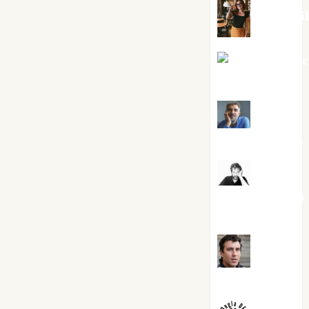
Eva Frai
Jesús Cuen
Torres
Joaquín
Rández Ramos
José
Antonio Castro
Cebrián
Juanjo
Melgarejo