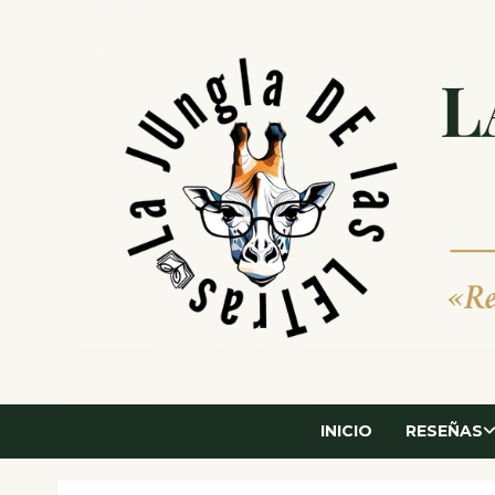
Saltar
al
contenido
INICIO
RESEÑAS