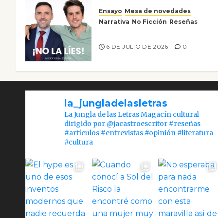
Ensayo
Mesa de novedades
Narrativa
No Ficción
Reseñas
¡No la líes!
6 DE JULIO DE 2026
0
la_jungladelasletras
La Jungla de las Letras Magacín cultural
dirigido por @jacastroescritor #reseñas
#artículos #entrevistas #opinión #literatura
#cultura