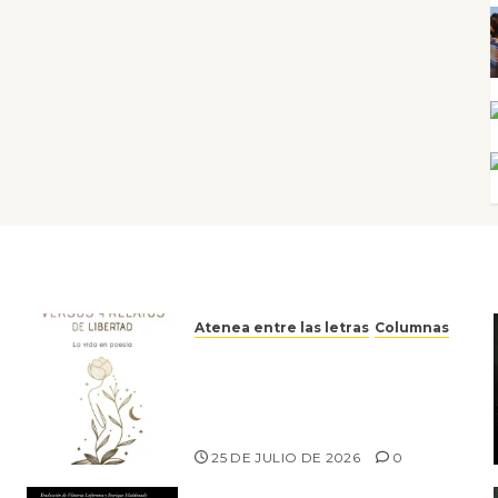
Atenea entre las letras
Columnas
Versos y relatos de libertad:
el canto a la conciencia de la
escritora peruana Sol del
Risco
25 DE JULIO DE 2026
0