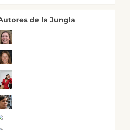
Autores de la Jungla
Adoración Negre Pujol
Angie Ballester
Aura Metzeri Altamirano Solar
Aurelio R. Silvano
Eva Fraile