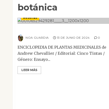
botánica
Ensayo
Mesa de novedades
No Ficción
Reseñas
Enciclopedia de plantas medicinales
NOA GUARDIA
13 DE JUNIO DE 2024
0
ENCICLOPEDIA DE PLANTAS MEDICINALES de
Andrew Chevallier / Editorial: Cinco Tintas /
Género: Ensayo...
LEER MÁS