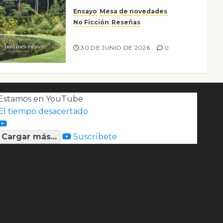
Ensayo
Mesa de novedades
No Ficción
Reseñas
Jardines íntimos
30 DE JUNIO DE 2026
0
Estamos en YouTube
El tiempo desacertado
Cargar más...
Suscríbete