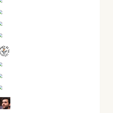
Jesús Cuenca Torres
Joaquín Rández Ramos
José Antonio Castro Cebrián
Juanjo Melgarejo
jungladelasletras
Kiko Prian
Mar Carrillo
Mari Carmen Pérez
Maxi Sabela Tornes