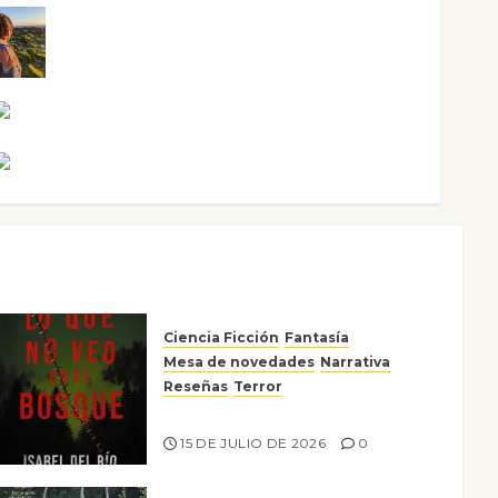
Noa Guardia
Rosa Villalejos
Víctor Morata
Ciencia Ficción
Fantasía
Mesa de novedades
Narrativa
Reseñas
Terror
Lo que no veo en el bosque
15 DE JULIO DE 2026
0