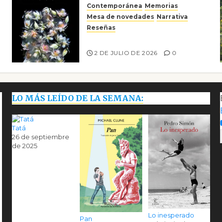
Contemporánea
Memorias
Mesa de novedades
Narrativa
Reseñas
Tienes que mirar
2 DE JULIO DE 2026
0
LO MÁS LEÍDO DE LA SEMANA:
Tatá
26 de septiembre
de 2025
Lo inesperado
Pan