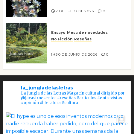
Tienes que mirar
2 DE JULIO DE 2026
0
Ensayo
Mesa de novedades
No Ficción
Reseñas
Jardines íntimos
30 DE JUNIO DE 2026
0
la_jungladelasletras
La Jungla de las Letras Magacín cultural dirigido por
@jacastroescritor #reseñas #artículos #entrevistas
#opinión #literatura #cultura