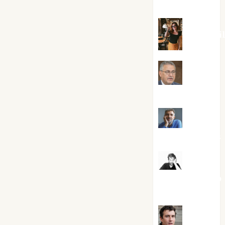
Silvano
Eva Frai
Jesús
Cuenca Torres
Joaquín
Rández Ramos
José
Antonio Castro
Cebrián
Juanjo