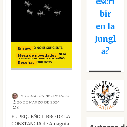
escri
bir
en la
Jungl
Ensayo
a?
Mesa de novedades
Reseñas
El pequeño libro de
la constancia
ADORACIÓN NEGRE PUJOL
20 DE MARZO DE 2024
0
EL PEQUEÑO LIBRO DE LA
CONSTANCIA de Amagoia