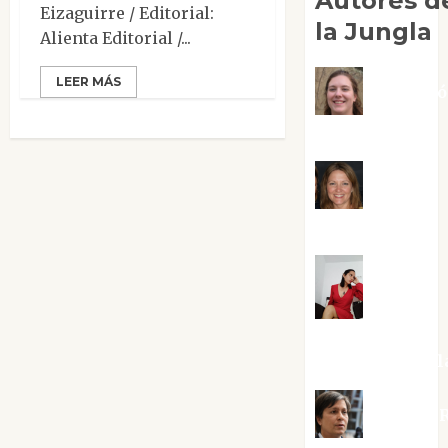
Autores d
Eizaguirre / Editorial:
la Jungla
Alienta Editorial /...
LEER MÁS
Adoraci
Negre Pujol
Angie
Ballester
Aura
Metzeri
Altamirano Sol
Aurelio R