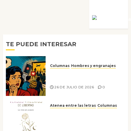
Villalejos
Víctor Mora
TE PUEDE INTERESAR
Columnas
Hombres y engranajes
Ya no confiamos ni en lo que
nos gusta
26 DE JULIO DE 2026
0
Atenea entre las letras
Columnas
Versos y relatos de libertad: el
canto a la conciencia de la
escritora peruana Sol del