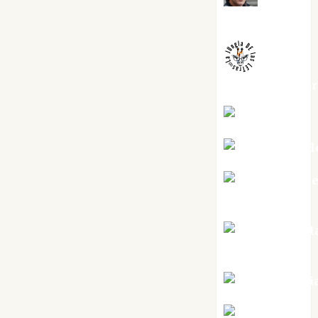
Melgarejo
jungladelaslet
Kiko Prian
Mar Carrill
Mari Carm
Pérez
Maxi Sabel
Tornes
Noa Guardi
Rosa