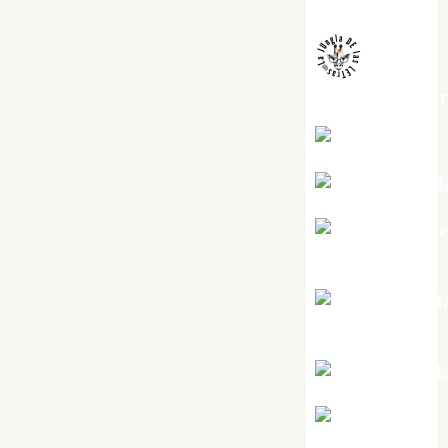
Melgarejo
jungladelaslet
Kiko Prian
Mar Carrill
Mari Carm
Pérez
Maxi Sabel
Tornes
Noa Guardi
Rosa
Villalejos