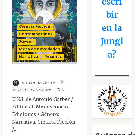
escri
bir
en la
Ciencia Ficción
Contemporánea
Jungl
Juvenil
Mesa de novedades
a?
Narrativa
Reseñas
U.N.I.
VÍCTOR MORATA
15 DE JULIO DE 2025
0
U.N.I. de Antonio Garber /
Editorial: Menoscuarto
Ediciones / Género:
Narrativa. Ciencia Ficción
/...