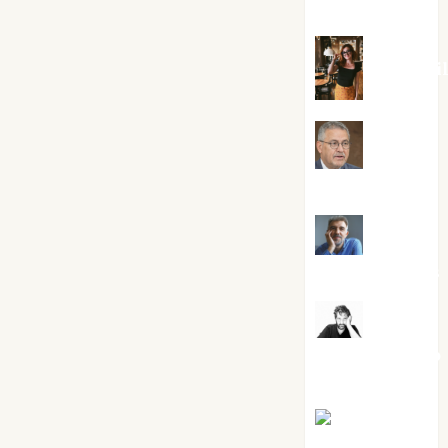
Silvano
Eva Frai
Jesús
Cuenca Torres
Joaquín
Rández Ramos
José
Antonio Castro
Cebrián
Juanjo