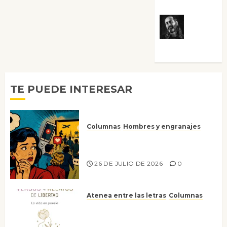
Víctor
Morata
TE PUEDE INTERESAR
Columnas
Hombres y engranajes
Ya no confiamos ni en lo que
nos gusta
26 DE JULIO DE 2026
0
Atenea entre las letras
Columnas
Versos y relatos de libertad: el
canto a la conciencia de la