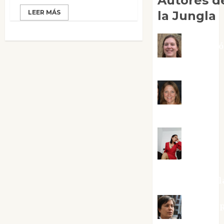
Autores d
la Jungla
LEER MÁS
Adoraci
Negre Pujol
Angie
Ballester
Aura
Metzeri
Altamirano Sol
Aurelio R