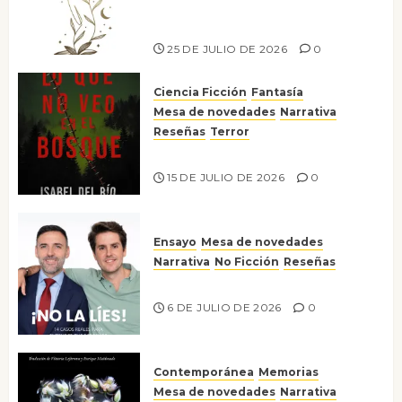
escritora peruana Sol del
Risco
25 DE JULIO DE 2026
0
Ciencia Ficción
Fantasía
Mesa de novedades
Narrativa
Reseñas
Terror
Lo que no veo en el bosque
15 DE JULIO DE 2026
0
Ensayo
Mesa de novedades
Narrativa
No Ficción
Reseñas
¡No la líes!
6 DE JULIO DE 2026
0
Contemporánea
Memorias
Mesa de novedades
Narrativa