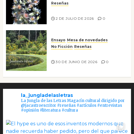
Reseñas
Tienes que mirar
2 DE JULIO DE 2026
0
Ensayo
Mesa de novedades
No Ficción
Reseñas
Jardines íntimos
30 DE JUNIO DE 2026
0
la_jungladelasletras
La Jungla de las Letras Magacín cultural dirigido por
@jacastroescritor #reseñas #artículos #entrevistas
#opinión #literatura #cultura