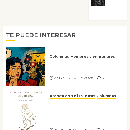
Morata
TE PUEDE INTERESAR
Columnas
Hombres y engranajes
Ya no confiamos ni en lo que
nos gusta
26 DE JULIO DE 2026
0
Atenea entre las letras
Columnas
Versos y relatos de libertad: el
canto a la conciencia de la
escritora peruana Sol del
Risco
25 DE JULIO DE 2026
0