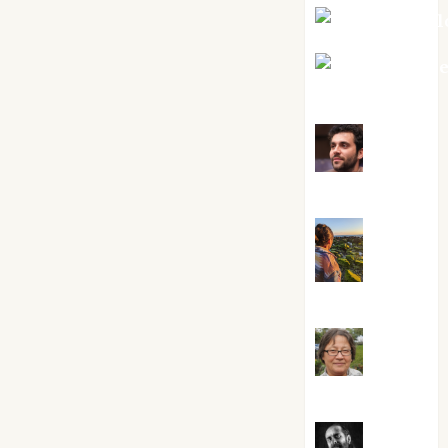
Mar Carrill
Mari Carm
Pérez
Maxi
Sabela Tornes
Noa
Guardia
Rosa
Villalejos
Víctor