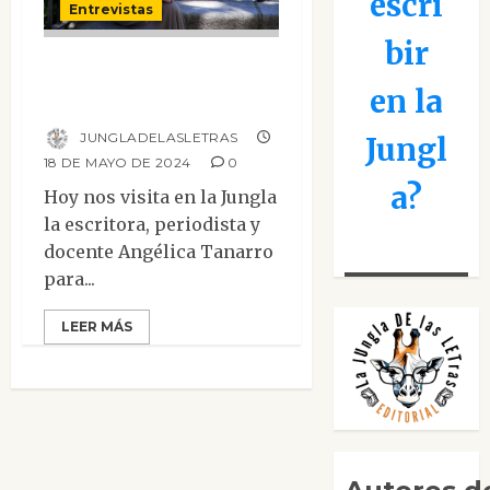
escri
Entrevistas
bir
Entrevista a
en la
Angélica Tanarro
JUNGLADELASLETRAS
Jungl
18 DE MAYO DE 2024
0
a?
Hoy nos visita en la Jungla
la escritora, periodista y
docente Angélica Tanarro
para...
LEER MÁS