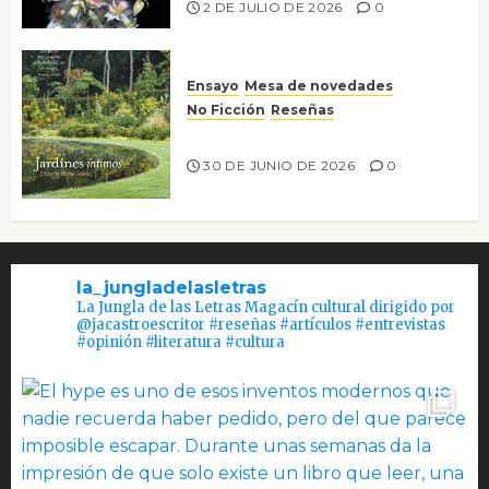
2 DE JULIO DE 2026
0
Ensayo
Mesa de novedades
No Ficción
Reseñas
Jardines íntimos
30 DE JUNIO DE 2026
0
la_jungladelasletras
La Jungla de las Letras Magacín cultural dirigido por
@jacastroescritor #reseñas #artículos #entrevistas
#opinión #literatura #cultura