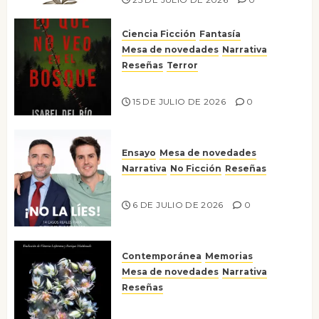
Ciencia Ficción
Fantasía
Mesa de novedades
Narrativa
Reseñas
Terror
Lo que no veo en el bosque
15 DE JULIO DE 2026
0
Ensayo
Mesa de novedades
Narrativa
No Ficción
Reseñas
¡No la líes!
6 DE JULIO DE 2026
0
Contemporánea
Memorias
Mesa de novedades
Narrativa
Reseñas
Tienes que mirar