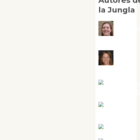
Autores d
la Jungla
Adoraci
Negre Pujol
Angie
Ballester
Aura Metze
Altamirano Sol
Aurelio R.
Silvano
Eva Fraile