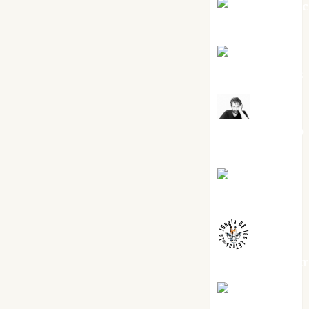
Jesús Cuen
Torres
Joaquín
Rández Ramos
José
Antonio Castro
Cebrián
Juanjo
Melgarejo
jungladelaslet
Kiko Prian