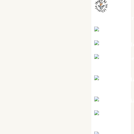
jungladelaslet
Kiko Prian
Mar Carrill
Mari Carm
Pérez
Maxi Sabel
Tornes
Noa Guardi
Rosa
Villalejos