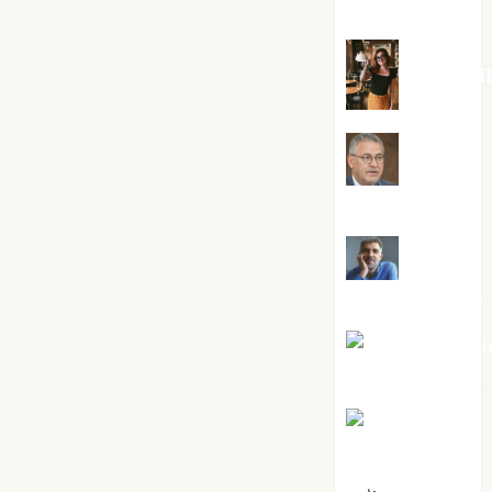
Silvano
Eva Frai
Jesús
Cuenca Torres
Joaquín
Rández Ramos
José Antoni
Castro Cebrián
Juanjo
Melgarejo