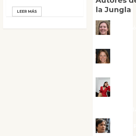
Autores d
la Jungla
LEER MÁS
Adoraci
Negre Pujol
Angie
Ballester
Aura
Metzeri
Altamirano Sol
Aurelio R