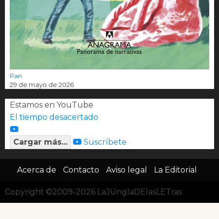
Pan
29 de mayo de 2026
Estamos en YouTube
El tiempo desacertado
Cargar más...
Suscríbete
Acerca de
Contacto
Aviso legal
La Editorial
Copyright ©2009-2026 LaJUnglaDElasLETras