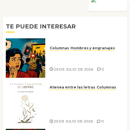
Víctor Mora
TE PUEDE INTERESAR
Columnas
Hombres y engranajes
Ya no confiamos ni en lo que
nos gusta
26 DE JULIO DE 2026
0
Atenea entre las letras
Columnas
Versos y relatos de libertad: el
canto a la conciencia de la
escritora peruana Sol del
Risco
25 DE JULIO DE 2026
0