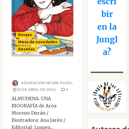
escri
bir
en la
Ensayo
Jungl
Mesa de novedades
a?
Reseñas
Almudena. Una
biografía
ADORACIÓN NEGRE PUJOL
12 DE ABRIL DE 2024
0
ALMUDENA. UNA
BIOGRAFÍA de Aroa
Moreno Durán /
Ilustradora: Ana Jarén /
Editorial: Lumen...