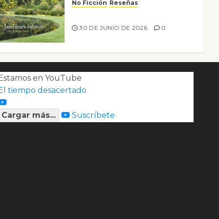
No Ficción
Reseñas
Jardines íntimos
30 DE JUNIO DE 2026
0
Estamos en YouTube
El tiempo desacertado
Cargar más...
Suscríbete