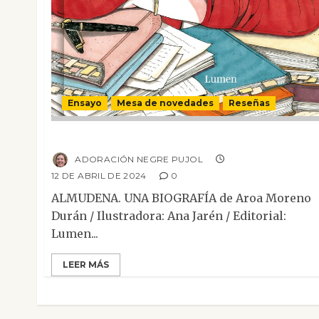
Ensayo
Mesa de novedades
Reseñas
Almudena. Una biografía
ADORACIÓN NEGRE PUJOL
12 DE ABRIL DE 2024
0
ALMUDENA. UNA BIOGRAFÍA de Aroa Moreno
Durán / Ilustradora: Ana Jarén / Editorial:
Lumen...
LEER MÁS