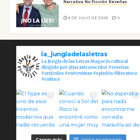
Narrativa
No Ficción
Reseñas
¡No la líes!
6 DE JULIO DE 2026
0
la_jungladelasletras
La Jungla de las Letras Magacín cultural
dirigido por @jacastroescritor #reseñas
#artículos #entrevistas #opinión #literatura
#cultura
Cargar más
Seguir en Instagram