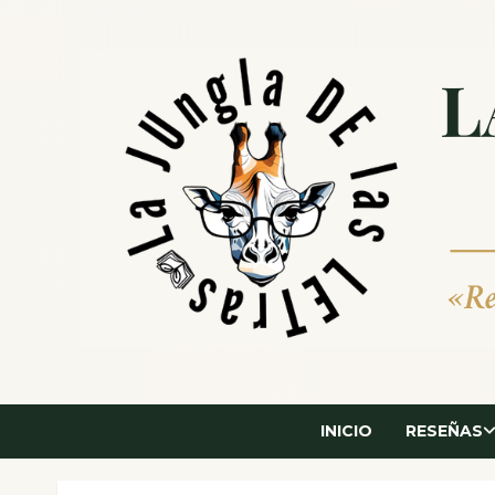
Saltar
al
contenido
INICIO
RESEÑAS