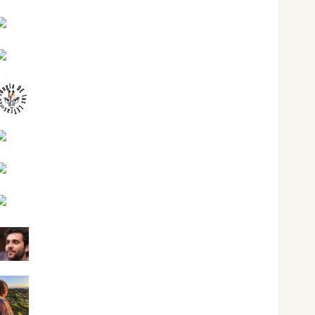
José Antonio Castro Cebrián
Juanjo Melgarejo
jungladelasletras
Kiko Prian
Mar Carrillo
Mari Carmen Pérez
Maxi Sabela Tornes
Noa Guardia