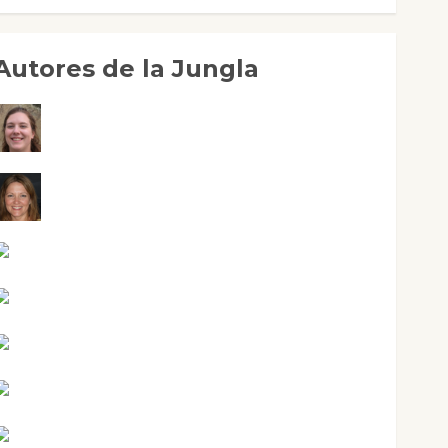
Autores de la Jungla
Adoración Negre Pujol
Angie Ballester
Aura Metzeri Altamirano Solar
Aurelio R. Silvano
Eva Fraile
Jesús Cuenca Torres
Joaquín Rández Ramos