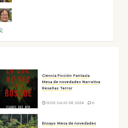
Rosa Villalejos
Víctor Morata
Ciencia Ficción
Fantasía
Mesa de novedades
Narrativa
Reseñas
Terror
Lo que no veo en el bosque
15 DE JULIO DE 2026
0
Ensayo
Mesa de novedades