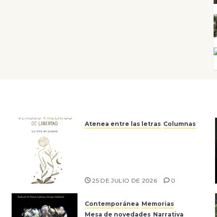
Atenea entre las letras
Columnas
Versos y relatos de libertad:
el canto a la conciencia de la
escritora peruana Sol del
Risco
25 DE JULIO DE 2026
0
Contemporánea
Memorias
Mesa de novedades
Narrativa