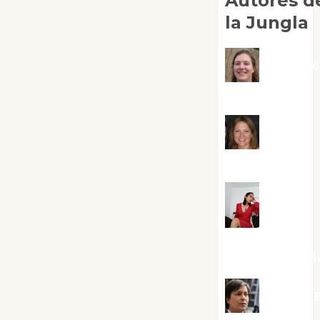
Autores d
la Jungla
Adoraci
Negre Pujol
Angie
Ballester
Aura
Metzeri
Altamirano Sol
Aurelio R