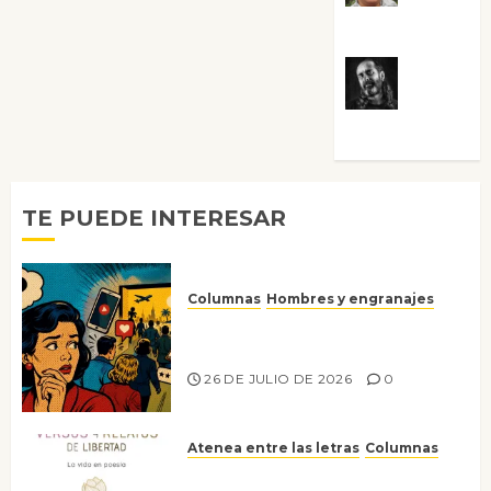
Villalejos
Víctor
Morata
TE PUEDE INTERESAR
Columnas
Hombres y engranajes
Ya no confiamos ni en lo que
nos gusta
26 DE JULIO DE 2026
0
Atenea entre las letras
Columnas
Versos y relatos de libertad: el