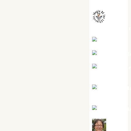
Melgarejo
jungladelaslet
Kiko Prian
Mar Carrill
Mari Carm
Pérez
Maxi Sabel
Tornes
Noa Guardi
Rosa