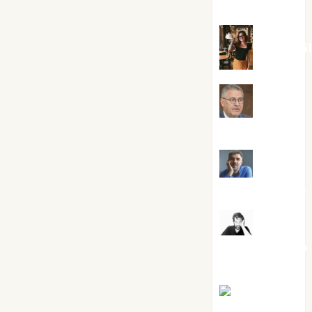
Silvano
Eva Frai
Jesús
Cuenca Torres
Joaquín
Rández Ramos
José
Antonio Castro
Cebrián
Juanjo