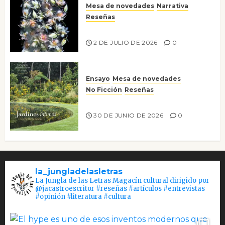
Mesa de novedades
Narrativa
Reseñas
Tienes que mirar
2 DE JULIO DE 2026
0
Ensayo
Mesa de novedades
No Ficción
Reseñas
Jardines íntimos
30 DE JUNIO DE 2026
0
la_jungladelasletras
La Jungla de las Letras Magacín cultural dirigido por
@jacastroescritor #reseñas #artículos #entrevistas
#opinión #literatura #cultura