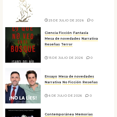
canto a la conciencia de la
escritora peruana Sol del
Risco
25 DE JULIO DE 2026
0
Ciencia Ficción
Fantasía
Mesa de novedades
Narrativa
Reseñas
Terror
Lo que no veo en el bosque
15 DE JULIO DE 2026
0
Ensayo
Mesa de novedades
Narrativa
No Ficción
Reseñas
¡No la líes!
6 DE JULIO DE 2026
0
Contemporánea
Memorias