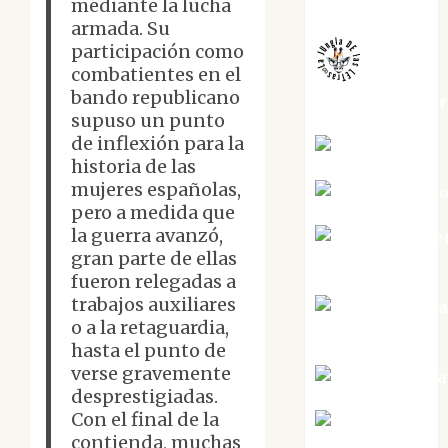
Melgarejo
mediante la lucha
armada. Su
participación como
combatientes en el
bando republicano
jungladelaslet
supuso un punto
de inflexión para la
Kiko Prian
historia de las
mujeres españolas,
Mar Carrill
pero a medida que
la guerra avanzó,
Mari Carme
gran parte de ellas
Pérez
fueron relegadas a
trabajos auxiliares
Maxi Sabel
o a la retaguardia,
Tornes
hasta el punto de
verse gravemente
Noa Guardia
desprestigiadas.
Con el final de la
Rosa
contienda, muchas
Villalejos