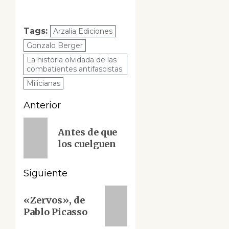
Tags:
Arzalia Ediciones
Gonzalo Berger
La historia olvidada de las
combatientes antifascistas
Milicianas
Navegación
Anterior
de
Entrada
Antes de que
anterior:
entradas
los cuelguen
Siguiente
Siguiente
«Zervos», de
entrada:
Pablo Picasso