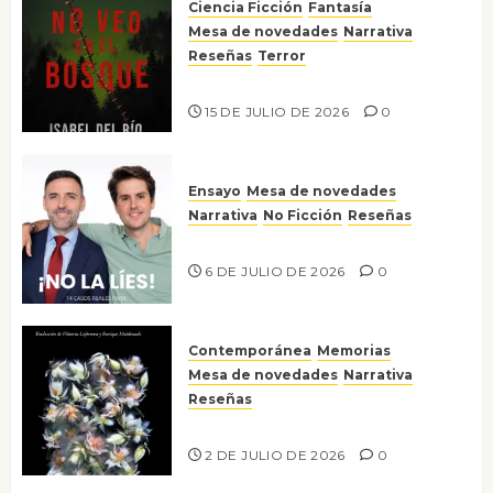
Ciencia Ficción
Fantasía
Mesa de novedades
Narrativa
Reseñas
Terror
Lo que no veo en el bosque
15 DE JULIO DE 2026
0
Ensayo
Mesa de novedades
Narrativa
No Ficción
Reseñas
¡No la líes!
6 DE JULIO DE 2026
0
Contemporánea
Memorias
Mesa de novedades
Narrativa
Reseñas
Tienes que mirar
2 DE JULIO DE 2026
0