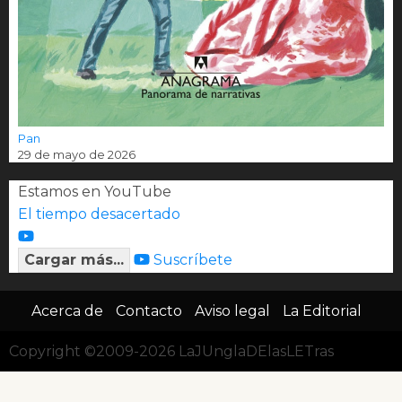
Pan
29 de mayo de 2026
Estamos en YouTube
El tiempo desacertado
Cargar más...
Suscríbete
Acerca de
Contacto
Aviso legal
La Editorial
Copyright ©2009-2026 LaJUnglaDElasLETras