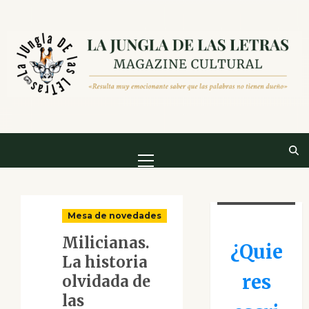
Saltar
al
contenido
Menú
principal
Mesa de novedades
Milicianas.
¿Quie
La historia
res
olvidada de
las