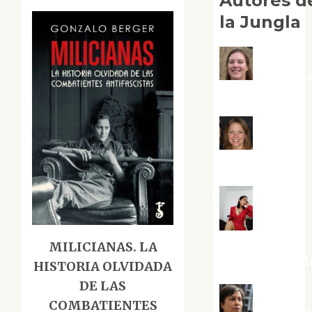
Autores d
la Jungla
Adoració
Negre Pujol
Angie
Ballester
Aura
Metzeri
MILICIANAS. LA
Altamirano Sol
HISTORIA OLVIDADA
DE LAS
COMBATIENTES