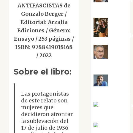
Aurelio R
ANTIFASCISTAS de
Silvano
Gonzalo Berger /
Editorial: Arzalia
Ediciones / Género:
Eva Frail
Ensayo / 253 páginas /
ISBN: 9788419018168
/ 2022
Jesús
Cuenca Torres
Sobre el libro:
Joaquín
Rández Ramos
Las protagonistas
de este relato son
José Antoni
mujeres que
Castro Cebrián
decidieron afrontar
la sublevación del
Juanjo
17 de julio de 1936