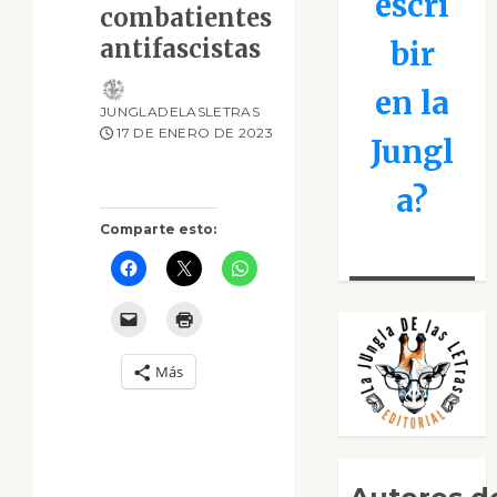
escri
combatientes
antifascistas
bir
en la
JUNGLADELASLETRAS
17 DE ENERO DE 2023
Jungl
a?
Comparte esto:
Más