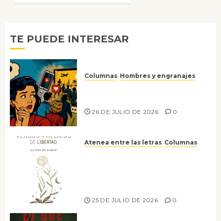
6 DE
JULIO DE
2026
0
TE PUEDE INTERESAR
Columnas
Hombres y engranajes
Ya no confiamos ni en lo que
nos gusta
26 DE JULIO DE 2026
0
Atenea entre las letras
Columnas
Versos y relatos de libertad: el
canto a la conciencia de la
escritora peruana Sol del
Risco
25 DE JULIO DE 2026
0