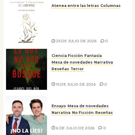
Atenea entre las letras
Columnas
Versos y relatos de libertad: el
canto a la conciencia de la
escritora peruana Sol del
Risco
25 DE JULIO DE 2026
0
Ciencia Ficción
Fantasía
Mesa de novedades
Narrativa
Reseñas
Terror
Lo que no veo en el bosque
15 DE JULIO DE 2026
0
Ensayo
Mesa de novedades
Narrativa
No Ficción
Reseñas
¡No la líes!
6 DE JULIO DE 2026
0