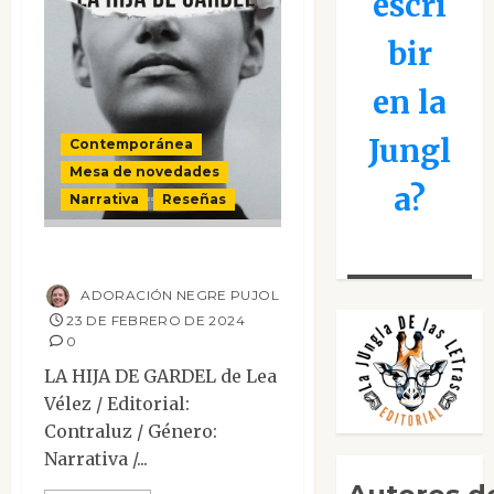
escri
bir
en la
Jungl
Contemporánea
Mesa de novedades
a?
Narrativa
Reseñas
La hija de Gardel
ADORACIÓN NEGRE PUJOL
23 DE FEBRERO DE 2024
0
LA HIJA DE GARDEL de Lea
Vélez / Editorial:
Contraluz / Género:
Narrativa /...