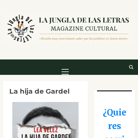
Saltar
al
contenido
Menú
principal
La hija de Gardel
¿Quie
res