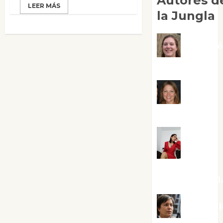
Autores d
LEER MÁS
la Jungla
Adoraci
Negre Pujol
Angie
Ballester
Aura
Metzeri
Altamirano Sol
Aurelio R