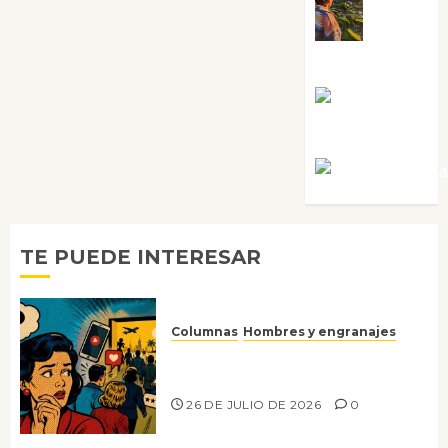
Noa
Guardia
Rosa
Villalejos
Víctor Mora
TE PUEDE INTERESAR
Columnas
Hombres y engranajes
Ya no confiamos ni en lo que
nos gusta
26 DE JULIO DE 2026
0