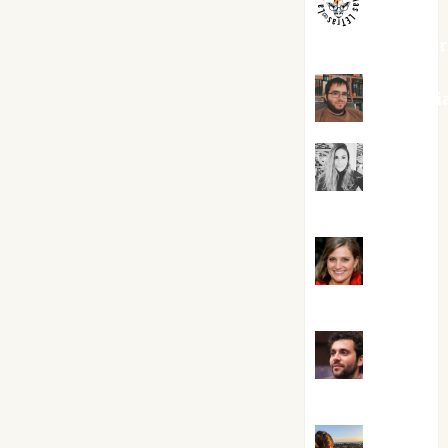
jungladelaslet
Kiko Pri
Mar
Carrillo
Mari
Carmen Pérez
Maxi
Sabela Tornes