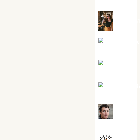
Silvano
Eva Frai
Jesús Cuen
Torres
Joaquín
Rández Ramos
José Antoni
Castro Cebrián
Juanjo
Melgarejo