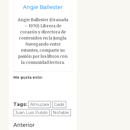
Angie Ballester
Angie Ballester (Granada
– 1970) Librera de
corazón y directora de
contenidos en la Jungla.
Navegando entre
estantes, comparte su
pasión por los libros con
la comunidad lectora.
Me gusta esto:
Tags:
Almuzara
Gadir
Juan Luis Pulido
Notable
Navegación
Anterior