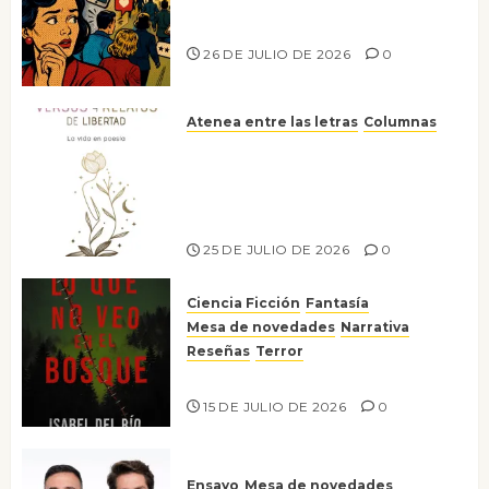
Ya no confiamos ni en lo que
nos gusta
26 DE JULIO DE 2026
0
Atenea entre las letras
Columnas
Versos y relatos de libertad: el
canto a la conciencia de la
escritora peruana Sol del
Risco
25 DE JULIO DE 2026
0
Ciencia Ficción
Fantasía
Mesa de novedades
Narrativa
Reseñas
Terror
Lo que no veo en el bosque
15 DE JULIO DE 2026
0
Ensayo
Mesa de novedades