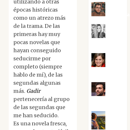
utilizando a otras
épocas históricas
Kiko Pri
como un atrezo más
de la trama. De las
primeras hay muy
Mar
pocas novelas que
Carrillo
hayan conseguido
seducirme por
Mari
completo (siempre
Carmen Pérez
hablo de mí), de las
segundas algunas
más.
Gadir
Maxi
pertenecería al grupo
Sabela Tornes
de las segundas que
me han seducido.
Es una novela fresca,
Noa