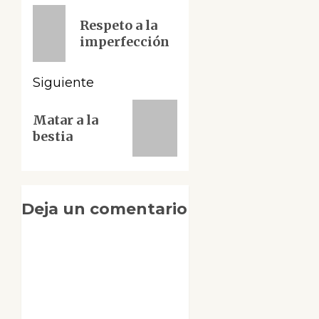
de
Entrada
Respeto a la
anterior:
entradas
imperfección
Siguiente
Siguiente
Matar a la
entrada:
bestia
Deja un comentario