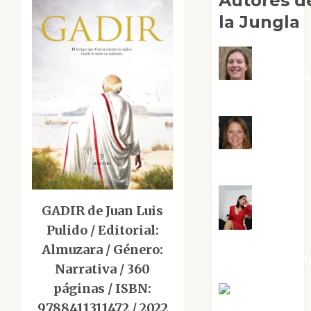
Autores d
la Jungla
Adoració
Negre Pujol
Angie
Ballester
GADIR de Juan Luis
Aura
Pulido / Editorial:
Metzeri
Almuzara / Género:
Altamirano Sol
Narrativa / 360
páginas / ISBN:
Aurelio R.
9788411311472 / 2022
Silvano