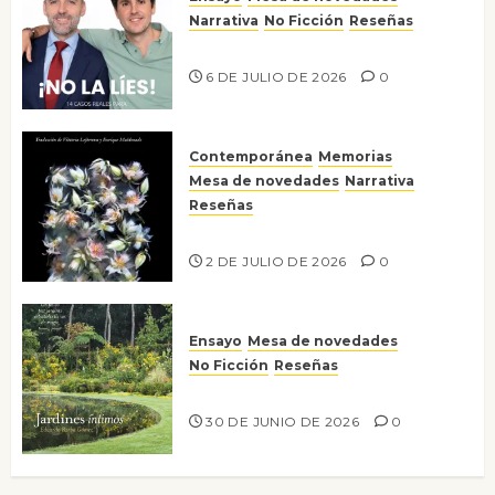
Narrativa
No Ficción
Reseñas
¡No la líes!
6 DE JULIO DE 2026
0
Contemporánea
Memorias
Mesa de novedades
Narrativa
Reseñas
Tienes que mirar
2 DE JULIO DE 2026
0
Ensayo
Mesa de novedades
No Ficción
Reseñas
Jardines íntimos
30 DE JUNIO DE 2026
0