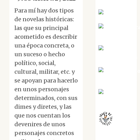
Para mí hay dos tipos
Eva Fraile
de novelas históricas:
Jesús Cuenc
las que su principal
Torres
acometido es describir
una época concreta, o
Joaquín
un suceso o hecho
Rández Ramos
político, social,
José Antoni
cultural, militar, etc. y
Castro Cebrián
se apoyan para hacerlo
en unos personajes
Juanjo
determinados, con sus
Melgarejo
dimes y diretes, y las
que nos cuentan los
devenires de unos
jungladelaslet
personajes concretos