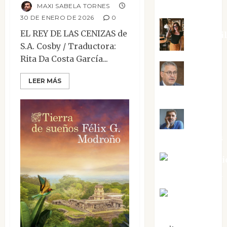
Silvano
MAXI SABELA TORNES
30 DE ENERO DE 2026
0
EL REY DE LAS CENIZAS de
Eva Frai
S.A. Cosby / Traductora:
Rita Da Costa García...
Jesús
LEER MÁS
Cuenca Torres
Joaquín
Rández Ramos
José Antoni
Castro Cebrián
Juanjo
Melgarejo