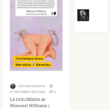
Villalejos
Víctor
Morata
Contemporánea
Narrativa
Reseñas
La Doloríada
VÍCTOR MORATA
27 DE ENERO DE 2026
0
LA DOLORÍADA de
Missouri Williams /