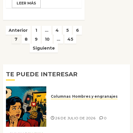
LEER MÁS
Paginación
Anterior
1
…
4
5
6
de
7
8
9
10
…
45
entradas
Siguiente
TE PUEDE INTERESAR
Columnas
Hombres y engranajes
Ya no confiamos ni en lo que
nos gusta
26 DE JULIO DE 2026
0