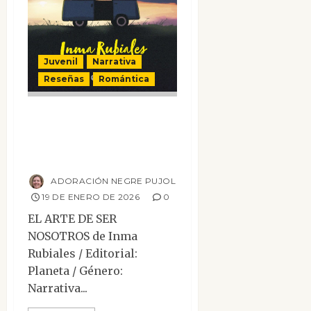
Juvenil
Narrativa
Reseñas
Romántica
El arte de ser
nosotros (edición
especial)
ADORACIÓN NEGRE PUJOL
19 DE ENERO DE 2026
0
EL ARTE DE SER
NOSOTROS de Inma
Rubiales / Editorial:
Planeta / Género:
Narrativa...