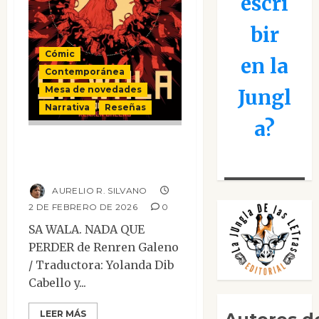
escri
bir
Cómic
en la
Contemporánea
Mesa de novedades
Jungl
Narrativa
Reseñas
a?
Sa Wala. Nada que
perder
AURELIO R. SILVANO
2 DE FEBRERO DE 2026
0
SA WALA. NADA QUE
PERDER de Renren Galeno
/ Traductora: Yolanda Dib
Cabello y...
LEER MÁS