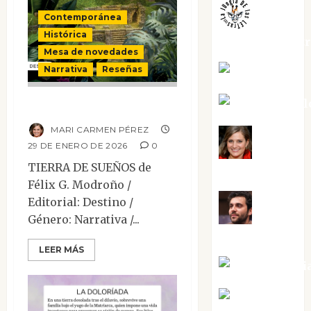
Contemporánea
Histórica
jungladelaslet
Mesa de novedades
Narrativa
Reseñas
Kiko Prian
Mar Carrill
Tierra de sueños
MARI CARMEN PÉREZ
Mari
29 DE ENERO DE 2026
0
TIERRA DE SUEÑOS de
Carmen Pérez
Félix G. Modroño /
Editorial: Destino /
Maxi
Género: Narrativa /...
Sabela Tornes
LEER MÁS
Noa Guardi
Rosa