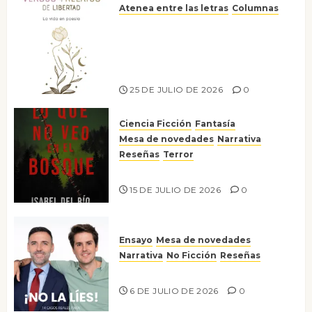
Atenea entre las letras
Columnas
Versos y relatos de libertad: el
canto a la conciencia de la
escritora peruana Sol del
Risco
25 DE JULIO DE 2026
0
Ciencia Ficción
Fantasía
Mesa de novedades
Narrativa
Reseñas
Terror
Lo que no veo en el bosque
15 DE JULIO DE 2026
0
Ensayo
Mesa de novedades
Narrativa
No Ficción
Reseñas
¡No la líes!
6 DE JULIO DE 2026
0