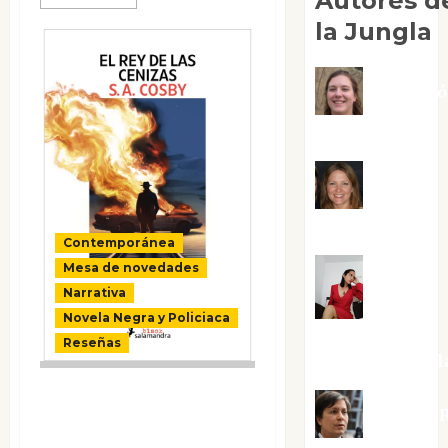
Autores d
la Jungla
Adoraci
Negre Pujol
Angie
Ballester
Contemporánea
Mesa de novedades
Aura
Narrativa
Novela Negra y Policiaca
Metzeri
Reseñas
Altamirano Sol
El rey de las
Aurelio R
cenizas