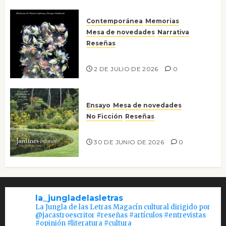
Contemporánea
Memorias
Mesa de novedades
Narrativa
Reseñas
Tienes que mirar
2 DE JULIO DE 2026
0
Ensayo
Mesa de novedades
No Ficción
Reseñas
Jardines íntimos
30 DE JUNIO DE 2026
0
la_jungladelasletras
La Jungla de las Letras Magacín cultural dirigido por
@jacastroescritor #reseñas #artículos #entrevistas
#opinión #literatura #cultura