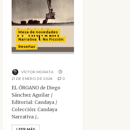
Mesa de novedades
Narrativa
No Ficción
Reseñas
El órgano
VÍCTOR MORATA
21 DE ENERO DE 2026
0
EL ÓRGANO de Diego
Sánchez Aguilar /
Editorial: Candaya /
Colección: Candaya
Narrativa /...
LEER MÁS