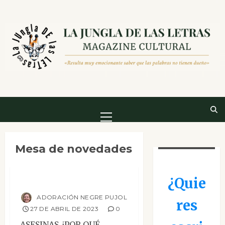
Saltar
al
contenido
Menú
principal
Ensayo
Mesa de novedades
Mesa de novedades
Reseñas
Asesinas
¿Quie
ADORACIÓN NEGRE PUJOL
res
27 DE ABRIL DE 2023
0
ASESINAS ¿POR QUÉ