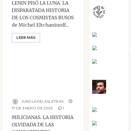
LENIN PISÓ LA LUNA. LA
DISPARATADA HISTORIA
DE LOS COSMISTAS RUSOS
jungladelaslet
de Michel Eltchaninoff...
Kiko Prian
LEER MÁS
Mesa de novedades
Mar Carrill
Milicianas. La
Mari Carm
historia olvidada
Pérez
de las
combatientes
Maxi
antifascistas
Sabela Tornes
JUNGLADELASLETRAS
17 DE ENERO DE 2023
1
Noa Guardi
MILICIANAS. LA HISTORIA
Rosa
OLVIDADA DE LAS