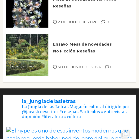
Reseñas
Tienes que mirar
2 DE JULIO DE 2026
0
Ensayo
Mesa de novedades
No Ficción
Reseñas
Jardines íntimos
30 DE JUNIO DE 2026
0
la_jungladelasletras
La Jungla de las Letras Magacín cultural dirigido por
@jacastroescritor #reseñas #artículos #entrevistas
#opinión #literatura #cultura