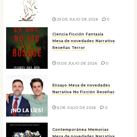
escritora peruana Sol del
Risco
25 DE JULIO DE 2026
0
Ciencia Ficción
Fantasía
Mesa de novedades
Narrativa
Reseñas
Terror
Lo que no veo en el bosque
15 DE JULIO DE 2026
0
Ensayo
Mesa de novedades
Narrativa
No Ficción
Reseñas
¡No la líes!
6 DE JULIO DE 2026
0
Contemporánea
Memorias
Mesa de novedades
Narrativa