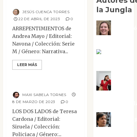
Autores d
Arrepentimientos
la Jungla
JESÚS CUENCA TORRES
22 DE ABRIL DE 2023
0
Adoraci
ARREPENTIMIENTOS de
Andrea Mayo / Editorial:
Negre Pujol
Navona / Colección: Serie
Mesa de novedades
M / Género: Narrativa...
Angie
Narrativa
Novela Negra y Policiaca
Ballester
LEER MÁS
Reseñas
Aura
Los dos lados
MAXI SABELA TORNES
Metzeri
8 DE MARZO DE 2023
0
Altamirano Sol
LOS DOS LADOS de Teresa
Cardona / Editorial:
Aurelio R
Siruela / Colección:
Silvano
Policiaca / Género:...