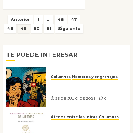
Paginación
Anterior
1
…
46
47
de
48
49
50
51
Siguiente
entradas
TE PUEDE INTERESAR
Columnas
Hombres y engranajes
Ya no confiamos ni en lo que
nos gusta
26 DE JULIO DE 2026
0
Atenea entre las letras
Columnas
Versos y relatos de libertad: el
canto a la conciencia de la