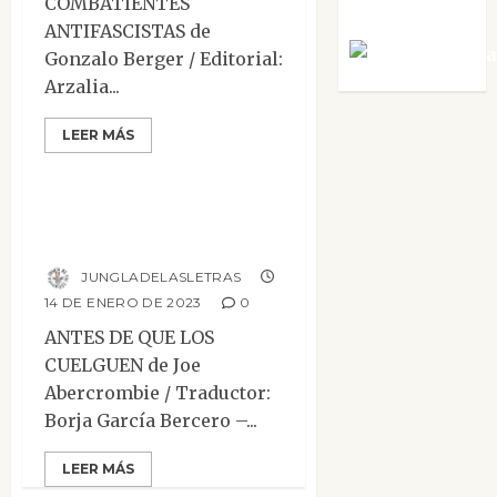
COMBATIENTES
Villalejos
ANTIFASCISTAS de
Víctor Mora
Gonzalo Berger / Editorial:
Arzalia...
LEER MÁS
Mesa de novedades
Antes de que los
cuelguen
JUNGLADELASLETRAS
14 DE ENERO DE 2023
0
ANTES DE QUE LOS
CUELGUEN de Joe
Abercrombie / Traductor:
Borja García Bercero –...
LEER MÁS