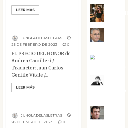
LEER MÁS
Eva Frai
Mesa de novedades
El precio del honor
Jesús
JUNGLADELASLETRAS
26 DE FEBRERO DE 2023
0
Cuenca Torres
EL PRECIO DEL HONOR de
Joaquín
Andrea Camilleri /
Rández Ramos
Traductor: Juan Carlos
Gentile Vitale /...
José
LEER MÁS
Antonio Castro
Mesa de novedades
Cebrián
Lenin pisó la luna
Juanjo
JUNGLADELASLETRAS
28 DE ENERO DE 2023
0
Melgarejo