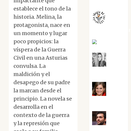
impactante que
Melgarejo
establece el tono de la
historia. Melina, la
protagonista, nace en
jungladelaslet
un momento y lugar
poco propicios: la
Kiko Prian
víspera de la Guerra
Civil en una Asturias
Mar
convulsa. La
Carrillo
maldición y el
desapego de su padre
la marcan desde el
Mari
principio. La novela se
Carmen Pérez
desarrolla en el
contexto de la guerra
y la represión que
Maxi
Sabela Tornes