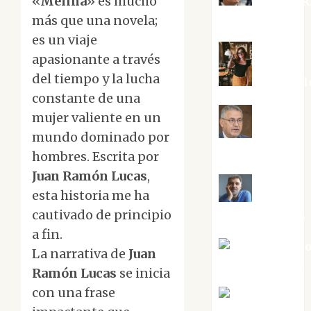
«
Melina
» es mucho
Aurelio R
Silvano
más que una novela;
es un viaje
apasionante a través
del tiempo y la lucha
Eva Frail
constante de una
mujer valiente en un
Jesús
mundo dominado por
Cuenca Torres
hombres. Escrita por
Juan Ramón Lucas
,
esta historia me ha
Joaquín
cautivado de principio
Rández Ramos
a fin.
José Antoni
La narrativa de
Juan
Castro Cebrián
Ramón Lucas
se inicia
con una frase
Juanjo