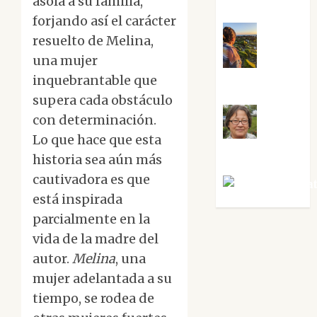
asola a su familia,
forjando así el carácter
resuelto de Melina,
una mujer
Noa
inquebrantable que
Guardia
supera cada obstáculo
con determinación.
Rosa
Lo que hace que esta
Villalejos
historia sea aún más
cautivadora es que
Víctor Mora
está inspirada
parcialmente en la
vida de la madre del
autor.
Melina
, una
mujer adelantada a su
tiempo, se rodea de