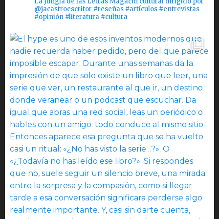
La Jungla de las Letras Magacín cultural dirigido por
@jacastroescritor #reseñas #artículos #entrevistas
#opinión #literatura #cultura