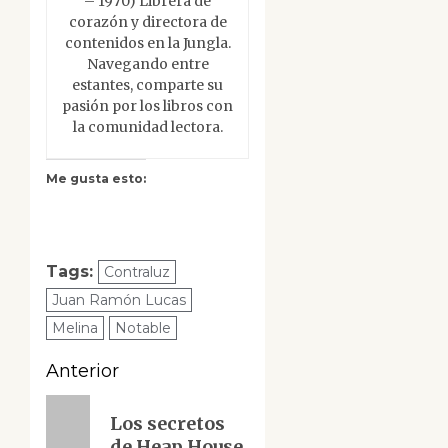
– 1970) Librera de
corazón y directora de
contenidos en la Jungla.
Navegando entre
estantes, comparte su
pasión por los libros con
la comunidad lectora.
Me gusta esto:
Tags:
Contraluz
Juan Ramón Lucas
Melina
Notable
Navegación
Anterior
de
Entrada
Los secretos
anterior:
entradas
de Heap House