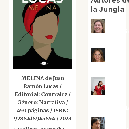
Autores d
la Jungla
Adoració
Negre Pujol
Angie
Ballester
MELINA de Juan
Ramón Lucas /
Aura
Editorial: Contraluz /
Metzeri
Género: Narrativa /
Altamirano Sol
450 páginas / ISBN:
9788418945854 / 2023