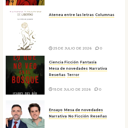
Atenea entre las letras
Columnas
Versos y relatos de libertad: el
canto a la conciencia de la
escritora peruana Sol del
Risco
25 DE JULIO DE 2026
0
Ciencia Ficción
Fantasía
Mesa de novedades
Narrativa
Reseñas
Terror
Lo que no veo en el bosque
15 DE JULIO DE 2026
0
Ensayo
Mesa de novedades
Narrativa
No Ficción
Reseñas
¡No la líes!