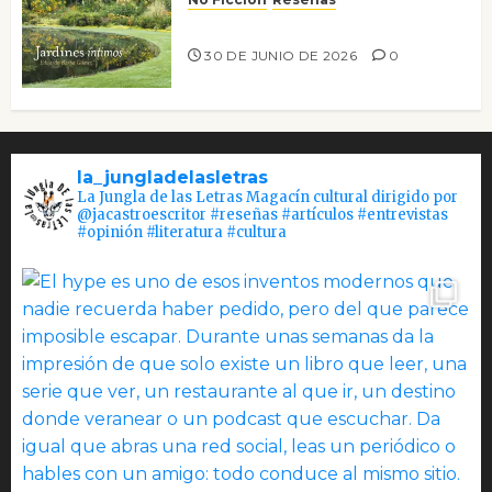
Jardines íntimos
30 DE JUNIO DE 2026
0
la_jungladelasletras
La Jungla de las Letras Magacín cultural dirigido por
@jacastroescritor #reseñas #artículos #entrevistas
#opinión #literatura #cultura