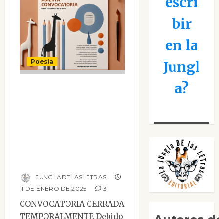
escri
bir
en la
Poesía
Jungl
a?
Convocatoria
Abierta: Envía tu
poemario al nuevo
sello de poesía de
La Jungla de las
Letras
JUNGLADELASLETRAS
11 DE ENERO DE 2025
3
CONVOCATORIA CERRADA
TEMPORALMENTE Debido