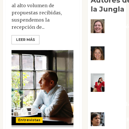
Autores d
al alto volumen de
la Jungla
propuestas recibidas,
suspendemos la
Adoraci
recepción de...
Negre Pujol
LEER MÁS
Angie
Ballester
Aura
Metzeri
Altamirano Sol
Aurelio R
Entrevistas