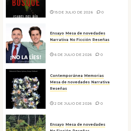
Lo que no veo en el bosque
15 DE JULIO DE 2026
0
Ensayo
Mesa de novedades
Narrativa
No Ficción
Reseñas
¡No la líes!
6 DE JULIO DE 2026
0
Contemporánea
Memorias
Mesa de novedades
Narrativa
Reseñas
Tienes que mirar
2 DE JULIO DE 2026
0
Ensayo
Mesa de novedades
No Ficción
Reseñas