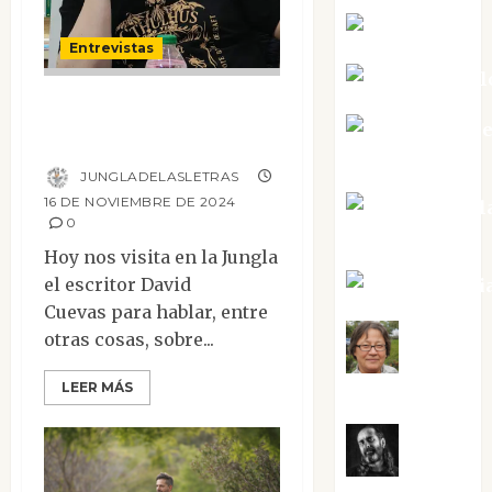
Kiko Prian
Entrevistas
Mar Carrill
Entrevista a David
Mari Carm
Cuevas
Pérez
JUNGLADELASLETRAS
16 DE NOVIEMBRE DE 2024
Maxi Sabel
0
Tornes
Hoy nos visita en la Jungla
el escritor David
Noa Guardi
Cuevas para hablar, entre
otras cosas, sobre...
Rosa
LEER MÁS
Villalejos
Víctor