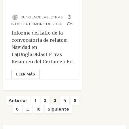
LaJUnglaDElasLETras
JUNGLADELASLETRAS
8 DE SEPTIEMBRE DE 2024
9
Informe del fallo de la
convocatoria de relatos:
Navidad en
LaJUnglaDElasLETras
Resumen del Certamen:En...
LEER MÁS
Paginación
Anterior
1
2
3
4
5
de
6
…
10
Siguiente
entradas