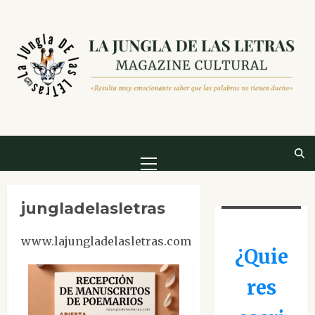
Saltar
al
contenido
Menú
principal
jungladelasletras
www.lajungladelasletras.com
¿Quie
res