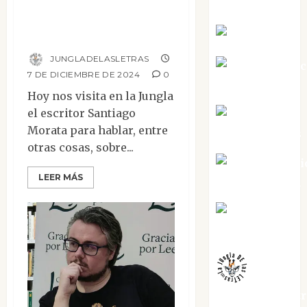
Silvano
Entrevista a
Eva Fraile
Santiago Morata
JUNGLADELASLETRAS
Jesús Cuen
7 DE DICIEMBRE DE 2024
0
Torres
Hoy nos visita en la Jungla
el escritor Santiago
Joaquín
Morata para hablar, entre
Rández Ramos
otras cosas, sobre...
José Antoni
LEER MÁS
Castro Cebrián
Juanjo
Melgarejo
jungladelaslet