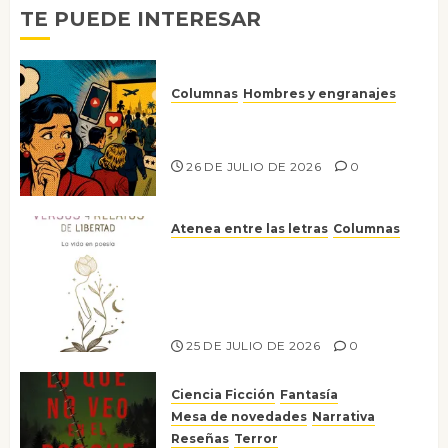
TE PUEDE INTERESAR
Columnas
Hombres y engranajes
Ya no confiamos ni en lo que
nos gusta
26 DE JULIO DE 2026
0
Atenea entre las letras
Columnas
Versos y relatos de libertad: el
canto a la conciencia de la
escritora peruana Sol del
Risco
25 DE JULIO DE 2026
0
Ciencia Ficción
Fantasía
Mesa de novedades
Narrativa
Reseñas
Terror