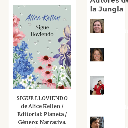
Autores d
la Jungla
Adoració
Negre Pujol
Angie
Ballester
Aura
SIGUE LLOVIENDO
Metzeri
de Alice Kellen /
Altamirano Sol
Editorial: Planeta /
Género: Narrativa.