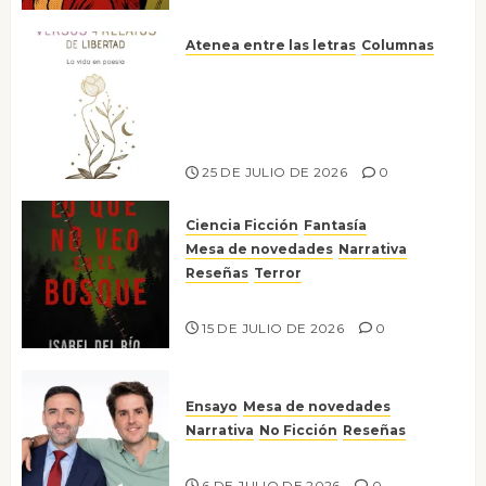
Atenea entre las letras
Columnas
Versos y relatos de libertad: el
canto a la conciencia de la
escritora peruana Sol del
Risco
25 DE JULIO DE 2026
0
Ciencia Ficción
Fantasía
Mesa de novedades
Narrativa
Reseñas
Terror
Lo que no veo en el bosque
15 DE JULIO DE 2026
0
Ensayo
Mesa de novedades
Narrativa
No Ficción
Reseñas
¡No la líes!
6 DE JULIO DE 2026
0