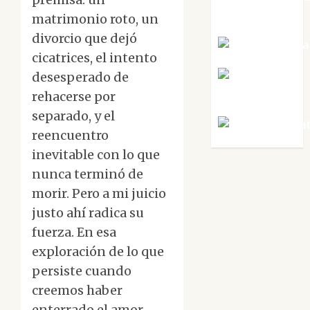
Tornes
matrimonio roto, un
divorcio que dejó
Noa Guardia
cicatrices, el intento
desesperado de
Rosa
Villalejos
rehacerse por
separado, y el
Víctor Mora
reencuentro
inevitable con lo que
nunca terminó de
morir. Pero a mi juicio
justo ahí radica su
fuerza. En esa
exploración de lo que
persiste cuando
creemos haber
enterrado el amor,