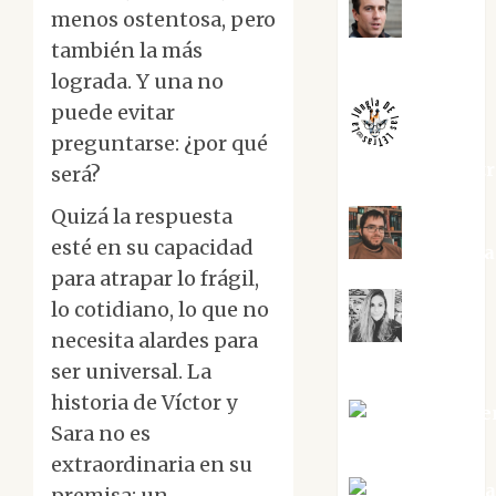
menos ostentosa, pero
Juanjo
también la más
Melgarejo
lograda. Y una no
puede evitar
preguntarse: ¿por qué
jungladelaslet
será?
Quizá la respuesta
esté en su capacidad
Kiko Pri
para atrapar lo frágil,
lo cotidiano, lo que no
Mar
necesita alardes para
Carrillo
ser universal. La
historia de Víctor y
Mari Carme
Sara no es
Pérez
extraordinaria en su
Maxi Sabel
premisa: un