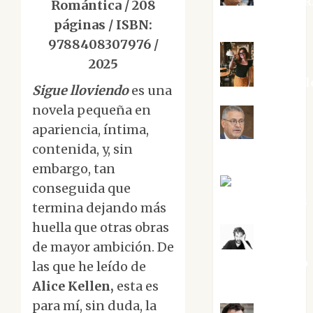
Aurelio R
Romántica / 208
Silvano
páginas / ISBN:
9788408307976 /
2025
Eva Frail
Sigue lloviendo
es una
novela pequeña en
apariencia, íntima,
Jesús
contenida, y, sin
Cuenca Torres
embargo, tan
Joaquín
conseguida que
Rández Ramos
termina dejando más
huella que otras obras
José
de mayor ambición. De
Antonio Castro
las que he leído de
Cebrián
Alice Kellen,
esta es
para mí, sin duda, la