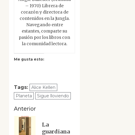
– 1970) Librera de
corazón y directora de
contenidos en la Jungla.
Navegando entre
estantes, comparte su
pasión por los libros con
la comunidad lectora.
Me gusta esto:
Tags:
Alice Kellen
Planeta
Sigue lloviendo
Navegación
Anterior
de
Entrada
La
anterior:
entradas
guardiana