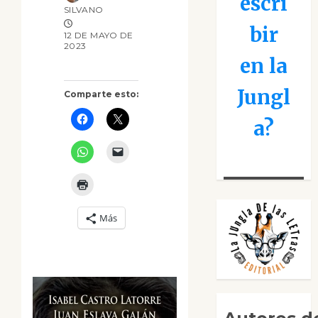
escri
SILVANO
bir
12 DE MAYO DE
2023
en la
Jungl
Comparte esto:
a?
Más