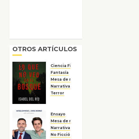
OTROS ARTÍCULOS
Ciencia Ficción
Fantasía
Mesa de novedades
Narrativa
Reseñas
Terror
Lo que
no veo
en el
Ensayo
bosque
Mesa de novedades
Narrativa
15 DE
No Ficción
Reseñas