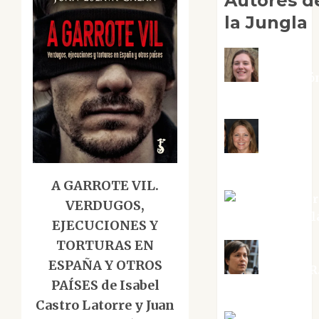
Autores d
la Jungla
Adoració
Negre Pujol
Angie
Ballester
A GARROTE VIL.
Aura Metzer
VERDUGOS,
Altamirano Sol
EJECUCIONES Y
TORTURAS EN
ESPAÑA Y OTROS
Aurelio R
PAÍSES de Isabel
Silvano
Castro Latorre y Juan