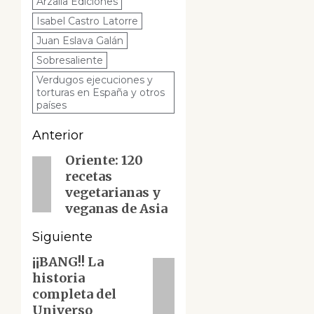
Arzalia Ediciones
Isabel Castro Latorre
Juan Eslava Galán
Sobresaliente
Verdugos ejecuciones y
torturas en España y otros
países
Navegación
Anterior
de
Oriente: 120
Entrada
recetas
anterior:
entradas
vegetarianas y
veganas de Asia
Siguiente
¡¡BANG!! La
Siguiente
historia
entrada:
completa del
Universo