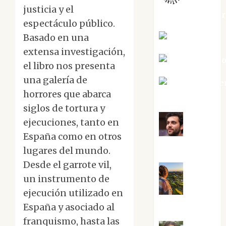
justicia y el
jungladelaslet
espectáculo público.
Basado en una
Kiko Prian
extensa investigación,
Mar Carrill
el libro nos presenta
una galería de
Mari Carme
horrores que abarca
Pérez
siglos de tortura y
ejecuciones, tanto en
Maxi
España como en otros
Sabela Tornes
lugares del mundo.
Desde el garrote vil,
un instrumento de
Noa
ejecución utilizado en
Guardia
España y asociado al
franquismo, hasta las