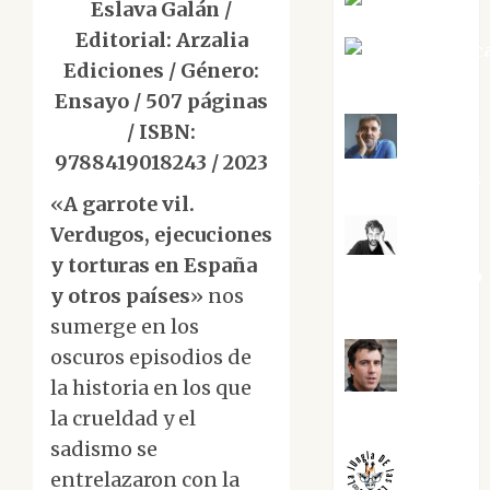
Eva Fraile
Eslava Galán /
Editorial: Arzalia
Jesús Cuenc
Ediciones / Género:
Torres
Ensayo / 507 páginas
/ ISBN:
Joaquín
9788419018243 / 2023
Rández Ramos
«
A garrote vil.
Verdugos, ejecuciones
José
y torturas en España
Antonio Castro
y otros países
» nos
Cebrián
sumerge en los
oscuros episodios de
Juanjo
la historia en los que
Melgarejo
la crueldad y el
sadismo se
entrelazaron con la