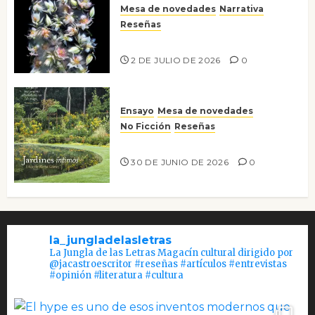
Mesa de novedades
Narrativa
Reseñas
Tienes que mirar
2 DE JULIO DE 2026
0
Ensayo
Mesa de novedades
No Ficción
Reseñas
Jardines íntimos
30 DE JUNIO DE 2026
0
la_jungladelasletras
La Jungla de las Letras Magacín cultural dirigido por
@jacastroescritor #reseñas #artículos #entrevistas
#opinión #literatura #cultura