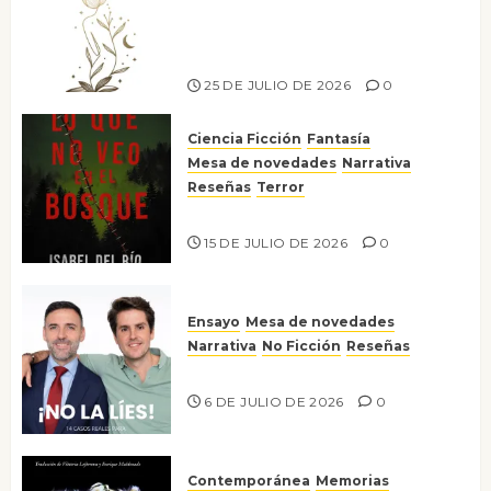
canto a la conciencia de la
escritora peruana Sol del
Risco
25 DE JULIO DE 2026
0
Ciencia Ficción
Fantasía
Mesa de novedades
Narrativa
Reseñas
Terror
Lo que no veo en el bosque
15 DE JULIO DE 2026
0
Ensayo
Mesa de novedades
Narrativa
No Ficción
Reseñas
¡No la líes!
6 DE JULIO DE 2026
0
Contemporánea
Memorias