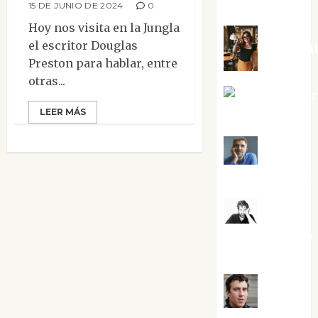
Silvano
15 DE JUNIO DE 2024
0
Hoy nos visita en la Jungla
el escritor Douglas
Eva Frai
Preston para hablar, entre
otras...
Jesús Cuen
LEER MÁS
Torres
Joaquín
Rández Ramos
José
Antonio Castro
Cebrián
Juanjo