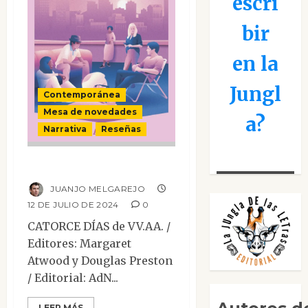
escri
bir
en la
Jungl
Contemporánea
Mesa de novedades
a?
Narrativa
Reseñas
Catorce días
JUANJO MELGAREJO
12 DE JULIO DE 2024
0
CATORCE DÍAS de VV.AA. /
Editores: Margaret
Atwood y Douglas Preston
/ Editorial: AdN...
LEER MÁS