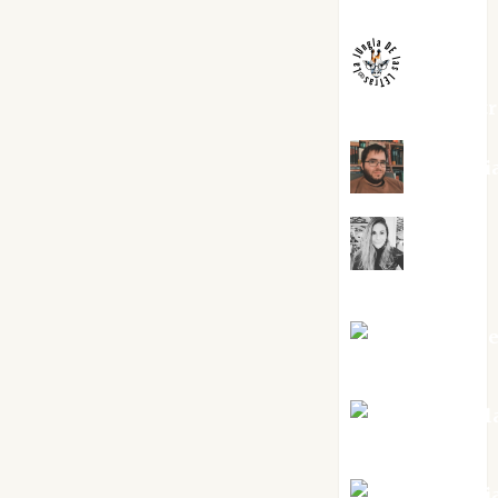
Melgarejo
jungladelaslet
Kiko Pri
Mar
Carrillo
Mari Carm
Pérez
Maxi Sabel
Tornes
Noa Guardi