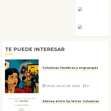
Rosa
Villalejos
Víctor Mora
TE PUEDE INTERESAR
Columnas
Hombres y engranajes
Ya no confiamos ni en lo que
nos gusta
26 DE JULIO DE 2026
0
Atenea entre las letras
Columnas
Versos y relatos de libertad: el