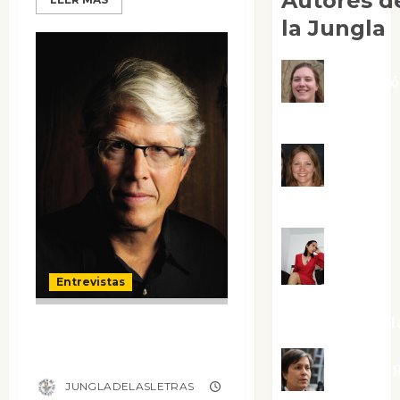
Autores d
la Jungla
Adoraci
Negre Pujol
Angie
Ballester
Aura
Entrevistas
Metzeri
Altamirano Sol
Entrevista a
Douglas Preston
Aurelio R
JUNGLADELASLETRAS