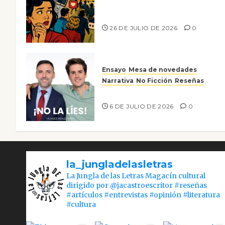
Ya no confiamos ni en lo que
nos gusta
26 DE JULIO DE 2026
0
Ensayo
Mesa de novedades
Narrativa
No Ficción
Reseñas
¡No la líes!
6 DE JULIO DE 2026
0
la_jungladelasletras
La Jungla de las Letras Magacín cultural
dirigido por @jacastroescritor #reseñas
#artículos #entrevistas #opinión #literatura
#cultura