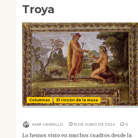
Troya
Columnas
El rincón de la musa
Despertar de un sueño
MAR CARRILLO
15 DE JUNIO DE 2024
0
Lo hemos visto en muchos cuadros desde la