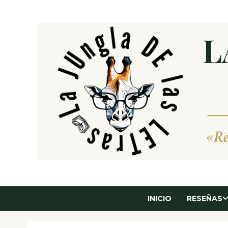
Saltar
al
contenido
INICIO
RESEÑAS