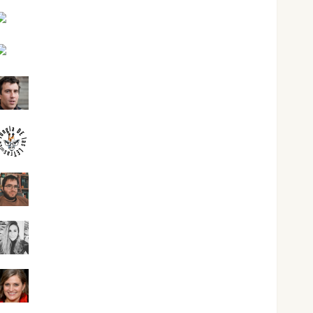
Joaquín Rández Ramos
José Antonio Castro Cebrián
Juanjo Melgarejo
jungladelasletras
Kiko Prian
Mar Carrillo
Mari Carmen Pérez