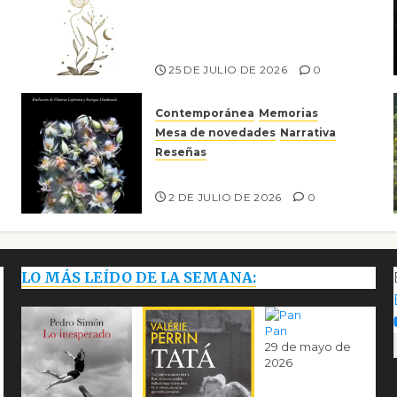
el canto a la conciencia de la
escritora peruana Sol del
Risco
25 DE JULIO DE 2026
0
Contemporánea
Memorias
Mesa de novedades
Narrativa
Reseñas
Tienes que mirar
2 DE JULIO DE 2026
0
LO MÁS LEÍDO DE LA SEMANA:
Pan
29 de mayo de
2026