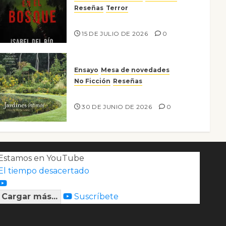
Reseñas
Terror
Lo que no veo en el bosque
15 DE JULIO DE 2026
0
Ensayo
Mesa de novedades
No Ficción
Reseñas
Jardines íntimos
30 DE JUNIO DE 2026
0
Estamos en YouTube
El tiempo desacertado
Cargar más...
Suscríbete