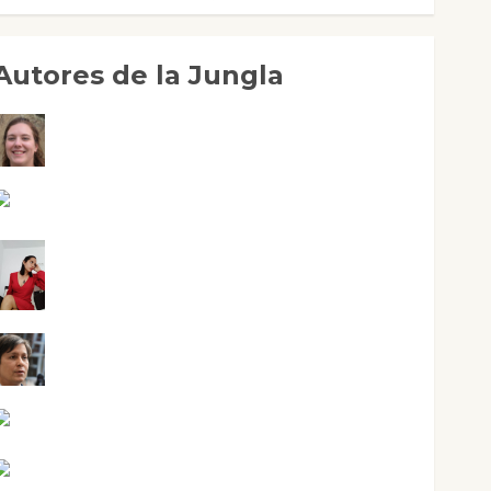
Autores de la Jungla
Adoración Negre Pujol
Angie Ballester
Aura Metzeri Altamirano Solar
Aurelio R. Silvano
Eva Fraile
Jesús Cuenca Torres