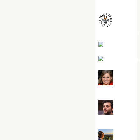
Melgarejo
jungladelaslet
Kiko Prian
Mar Carrill
Mari
Carmen Pérez
Maxi
Sabela Tornes
Noa