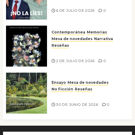
¡No la líes!
6 DE JULIO DE 2026
0
Contemporánea
Memorias
Mesa de novedades
Narrativa
Reseñas
Tienes que mirar
2 DE JULIO DE 2026
0
Ensayo
Mesa de novedades
No Ficción
Reseñas
Jardines íntimos
30 DE JUNIO DE 2026
0