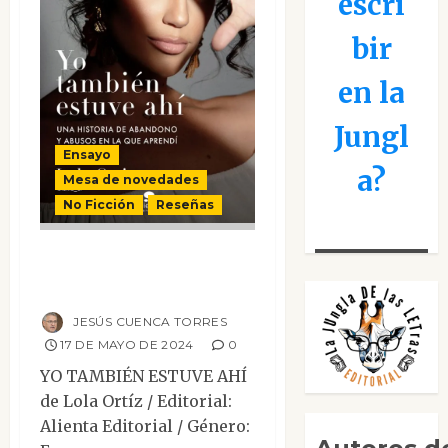
escri
bir
en la
Jungl
Ensayo
a?
Mesa de novedades
No Ficción
Reseñas
Yo también estuve
ahí
JESÚS CUENCA TORRES
17 DE MAYO DE 2024
0
YO TAMBIÉN ESTUVE AHÍ
de Lola Ortíz / Editorial:
Alienta Editorial / Género: