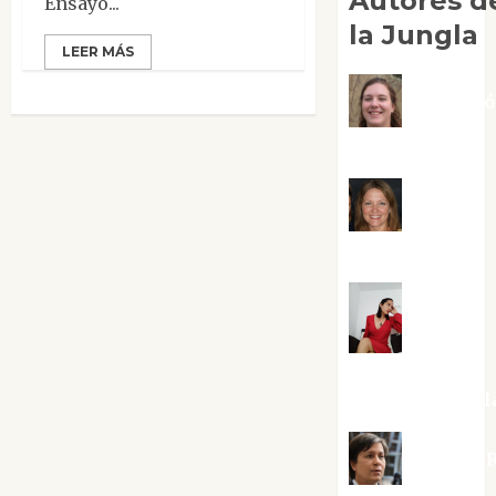
Autores d
Ensayo...
la Jungla
LEER MÁS
Adoraci
Negre Pujol
Angie
Ballester
Aura
Metzeri
Altamirano Sol
Aurelio R