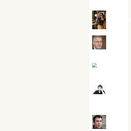
Silvano
Eva Frai
Jesús
Cuenca Torres
Joaquín
Rández Ramos
José
Antonio Castro
Cebrián
Juanjo