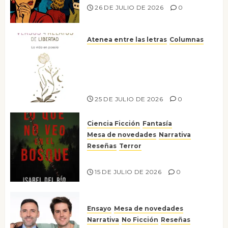
26 DE JULIO DE 2026
0
Atenea entre las letras
Columnas
Versos y relatos de libertad: el
canto a la conciencia de la
escritora peruana Sol del
Risco
25 DE JULIO DE 2026
0
Ciencia Ficción
Fantasía
Mesa de novedades
Narrativa
Reseñas
Terror
Lo que no veo en el bosque
15 DE JULIO DE 2026
0
Ensayo
Mesa de novedades
Narrativa
No Ficción
Reseñas