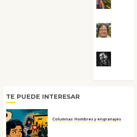
Guardia
Rosa
Villalejos
Víctor
Morata
TE PUEDE INTERESAR
Columnas
Hombres y engranajes
Ya no confiamos ni en lo que
nos gusta